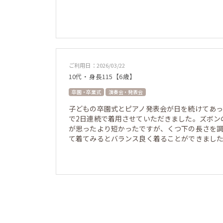
ご利用日：2026/03/22
10代・身長115【6歳】
卒園・卒業式
演奏会・発表会
子どもの卒園式とピアノ発表会が日を続けてあ
で2日連続で着用させていただきました。ズボン
が思ったより短かったですが、くつ下の長さを
て着てみるとバランス良く着ることができまし