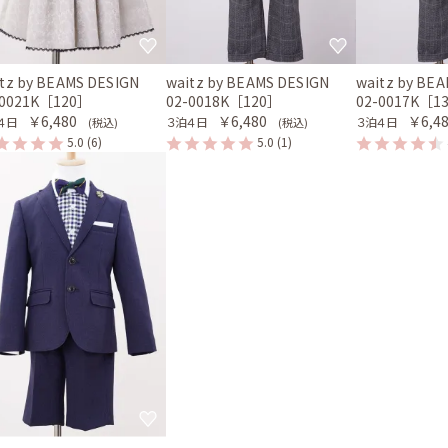
tz by BEAMS DESIGN
waitz by BEAMS DESIGN
waitz by BE
-0021K［120］
02-0018K［120］
02-0017K［1
￥6,480
￥6,480
￥6,4
４日
３泊４日
３泊４日
(税込)
(税込)
5.0
(6)
5.0
(1)