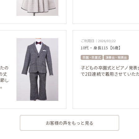
ご利用日：2026/03/22
10代・身長115【6歳】
卒園・卒業式
演奏会・発表会
ったの
子どもの卒園式とピアノ発表
の丈
で2日連続で着用させていた
調節し
た。
お客様の声をもっと見る