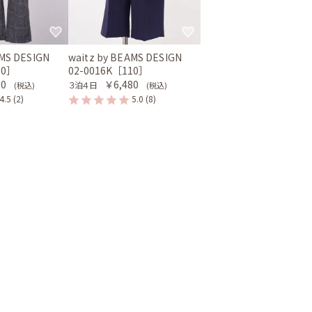
AMS DESIGN
waitz by BEAMS DESIGN
30］
02-0016K［110］
80
￥6,480
３泊４日
(税込)
(税込)
4.5
(2)
5.0
(8)