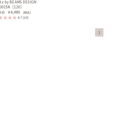
tz by BEAMS DESIGN
-0015K［120］
￥6,480
４日
(税込)
4.7
(10)
1