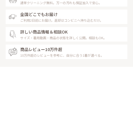
通常クリーニング無料。万一の汚れも保証加入で安心。
全国どこでもお届け
ご利用2日前にお届け。返却はコンビニへ持ち込むだけ。
詳しい商品情報＆相談OK
サイズ・着用動画・商品の状態を詳しく公開。相談もOK。
商品レビュー10万件超
10万件超のレビューを参考に、自分に合う1着が選べる。
レンタルの流れ
Rental Flow
お家に居ながらレンタル完了！
受け取りもご返却も安心＆簡単な流れ