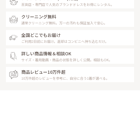
百貨店・専門店で人気のブランドドレスをお得にレンタル。
クリーニング無料
通常クリーニング無料。万一の汚れも保証加入で安心。
全国どこでもお届け
ご利用2日前にお届け。返却はコンビニへ持ち込むだけ。
詳しい商品情報＆相談OK
サイズ・着用動画・商品の状態を詳しく公開。相談もOK。
商品レビュー10万件超
10万件超のレビューを参考に、自分に合う1着が選べる。
レンタルの流れ
Rental Flow
お家に居ながらレンタル完了！
受け取りもご返却も安心＆簡単な流れ