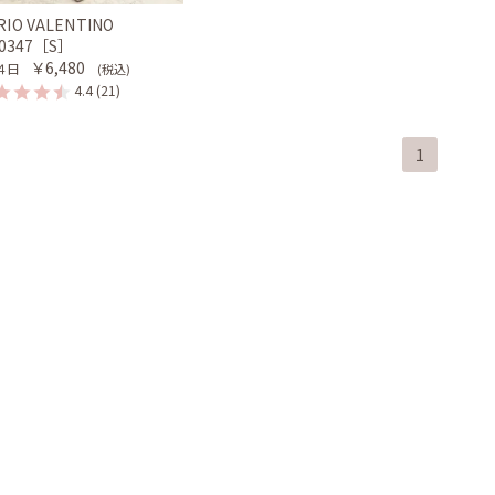
RIO VALENTINO
-0347［S］
￥6,480
４日
(税込)
4.4
(21)
1