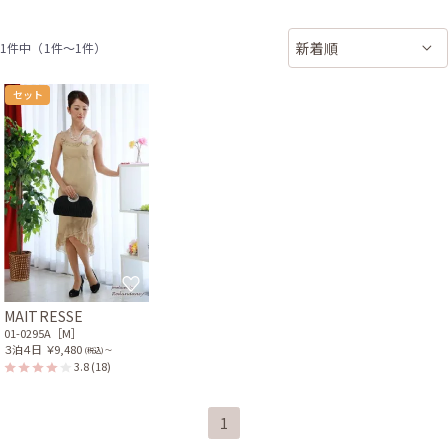
1件中（1件〜1件）
セット
MAITRESSE
01-0295A［M］
３泊４日
￥9,480
(税込) 〜
3.8
(18)
1