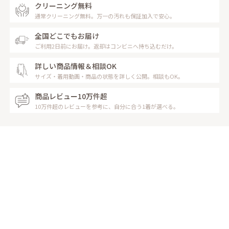
クリーニング無料
通常クリーニング無料。万一の汚れも保証加入で安心。
全国どこでもお届け
ご利用2日前にお届け。返却はコンビニへ持ち込むだけ。
詳しい商品情報＆相談OK
サイズ・着用動画・商品の状態を詳しく公開。相談もOK。
商品レビュー10万件超
10万件超のレビューを参考に、自分に合う1着が選べる。
レンタルの流れ
Rental Flow
お家に居ながらレンタル完了！
受け取りもご返却も安心＆簡単な流れ