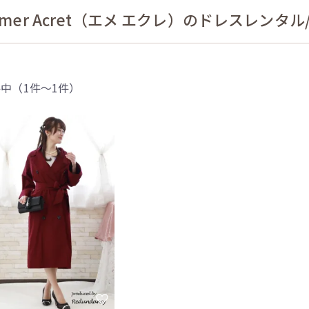
imer Acret（エメ エクレ）のドレスレンタ
件中（1件〜1件）