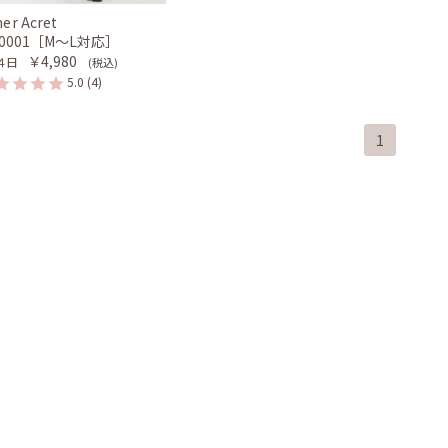
er Acret
-0001［M〜L対応］
￥4,980
４日
(税込)
5.0
(4)
1