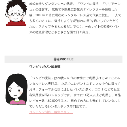
株式会社リダンダンシーの代表。 「ワンピの魔法」「リリアージ
ュ』の運営者。 広島で不動産広告業のディレクターを経験した
後、2016年11月に現在のレンタルドレス店で代表に就任。 一人で
も多くの方々に、気持ちよく”お呼ばれの日”を過ごしていただく
ため、スタッフをまとめるだけでなく、webサイトの監修やドレ
スの徹底管理などさまざまな面で日々奔走。
著者PROFILE
ワンピマガジン編集部
「ワンピの魔法」は20代～60代の女性にご利用頂けるWEB上のレ
ンタルドレス専門店。 上品でエレガントなドレスを中心に扱って
おり、フォーマルな場に適したドレスが多く、口コミなどでも顧
客満足度が高いショップです。 すでに14万人以上が利用し、商品
レビュー数も60,000件以上。 初めての方にも安心してレンタルし
ていただけるレンタルドレス専門店です。
コンテンツ制作・編集ポリシー