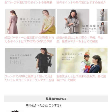
る”コーデや選び方のポイントを徹底解
別のポイントや年代別におすすめを紹介
説！
婚活パーティーの服装選びで好印象を与
結婚の挨拶はこれで安心！準備、手土
えるポイントは？20代30代40代の季節
産、服装やマナーをまとめて解説
に合わせた服装をご紹介
フレンチでのNGな服装は？知っておき
お稚児さんとは？由来や読み方、親の服
たいドレスコードやテーブルマナーを紹
装について解説
介
監修者PROFILE
髙田公介（たかた こうすけ）