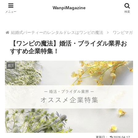
WanpiMagazine
WanpiMagazine
メニュー
検索
結婚式パーティーのレンタルドレスはワンピの魔法
ワンピマガジ
【ワンピの魔法】婚活・ブライダル業界お
すすめ企業特集！
婚活
更新日：
2026.04.17