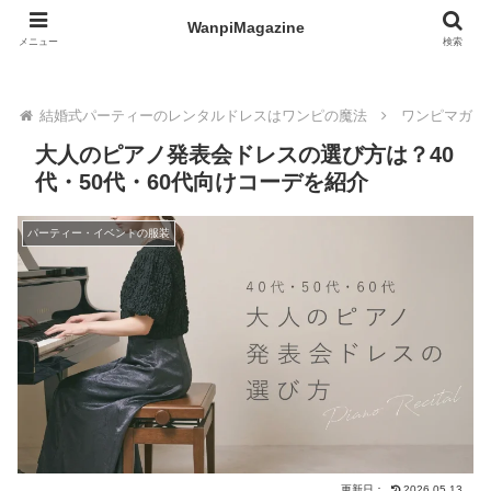
WanpiMagazine
WanpiMagazine
メニュー
検索
結婚式パーティーのレンタルドレスはワンピの魔法
ワンピマガジ
大人のピアノ発表会ドレスの選び方は？40
代・50代・60代向けコーデを紹介
パーティー・イベントの服装
更新日：
2026.05.13