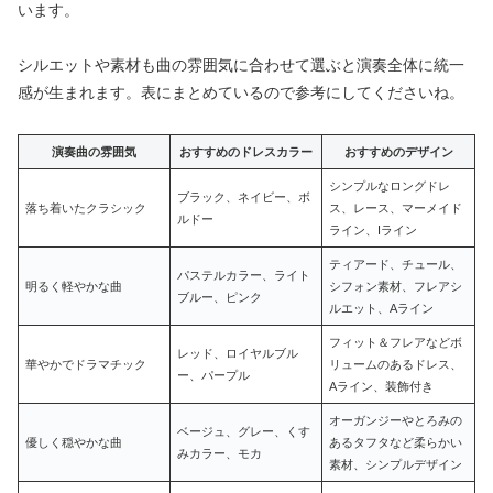
います。
シルエットや素材も曲の雰囲気に合わせて選ぶと演奏全体に統一
感が生まれます。表にまとめているので参考にしてくださいね。
演奏曲の雰囲気
おすすめのドレスカラー
おすすめのデザイン
シンプルなロングドレ
ブラック、ネイビー、ボ
落ち着いたクラシック
ス、レース、マーメイド
ルドー
ライン、Iライン
ティアード、チュール、
パステルカラー、ライト
明るく軽やかな曲
シフォン素材、フレアシ
ブルー、ピンク
ルエット、Aライン
フィット＆フレアなどボ
レッド、ロイヤルブル
華やかでドラマチック
リュームのあるドレス、
ー、パープル
Aライン、装飾付き
オーガンジーやとろみの
ベージュ、グレー、くす
優しく穏やかな曲
あるタフタなど柔らかい
みカラー、モカ
素材、シンプルデザイン