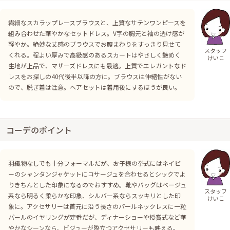
繊細なスカラップレースブラウスと、上質なサテンワンピースを
組み合わせた華やかなセットドレス。V字の胸元と袖の透け感が
軽やか。絶妙な丈感のブラウスでお腹まわりをすっきり見せて
スタッフ
くれる。程よい厚みで高級感のあるスカートはやさしく艶めく
けいこ
生地が上品で、マザーズドレスにも最適。上質でエレガントなド
レスをお探しの40代後半以降の方に。ブラウスは伸縮性がない
ので、脱ぎ着は注意。ヘアセットは着用後にするほうが良い。
コーデのポイント
羽織物なしでも十分フォーマルだが、お子様の挙式にはネイビ
ーのシャンタンジャケットにコサージュを合わせるとシックでよ
りきちんとした印象になるのでおすすめ。靴やバッグはベージュ
スタッフ
系なら明るく柔らかな印象、シルバー系ならスッキリとした印
けいこ
象に。アクセサリーは首元に沿う長さのパールネックレスに一粒
パールのイヤリングが定番だが、ディナーショーや授賞式など華
やかなシーンなら、ビジューが際立つアクセサリーも映える。