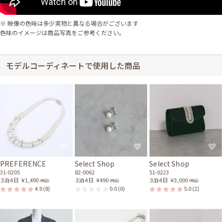
※ 映像の色味は多少実物と異なる場合がございます
色味のイメージは商品写真をご参考ください。
モデルコーディネートで使用した商品
PREFERENCE
Select Shop
Select Shop
31-0205
82-0062
51-0223
３泊４日
￥1,490
３泊４日
￥490
３泊４日
￥3,000
(税込)
(税込)
(税込)
4.9
(8)
0.0
(0)
5.0
(2)