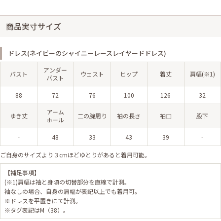
商品実寸サイズ
ドレス(ネイビーのシャイニーレースレイヤードドレス)
アンダー
バスト
ウェスト
ヒップ
着丈
肩幅(※1)
バスト
88
72
76
100
126
32
アーム
ゆき丈
二の腕周り
袖の長さ
袖口
股下
ホール
-
48
33
43
39
-
ご自身のサイズより３cmほどゆとりがあると着用可能。
【補足事項】
(※1)肩幅は袖と身頃の切替部分を直線で計測。
袖なしの場合、自身の肩幅が表記以上でも着用可。
※ドレスを平置きにて計測。
※タグ表記はM（38）。