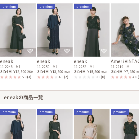
premium
premium
premium
eneak
eneak
eneak
Ameri VINTA
11-2248［M］
11-2250［M］
11-2252［M］
11-2219［M］
３泊４日
￥12,800
３泊４日
￥13,800
３泊４日
￥15,800
３泊４日
￥7,480
(税込)
(税込)
(税込)
(税
5.0
(3)
4.0
(2)
0.0
(0)
4.6
eneakの商品一覧
premium
premium
premium
premium