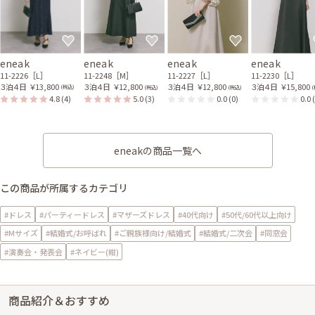
eneak
eneak
eneak
eneak
11-2226［L］
11-2248［M］
11-2227［L］
11-2230［L］
３泊４日
￥13,800
３泊４日
￥12,800
３泊４日
￥12,800
３泊４日
￥15,800
(税込)
(税込)
(税込)
(
4.8
(4)
5.0
(3)
0.0
(0)
0.0
eneakの商品一覧へ
この商品が所属するカテゴリ
#ドレス
#パーティードレス
#マザーズドレス
#40代向け
#50代/60代以上向け
#Mサイズ
#結婚式/お呼ばれ
#ご親族様向け/結婚式
#結婚式/二次会
#同窓会
#演奏会・発表会
#ネイビー(紺)
商品紹介＆おすすめ