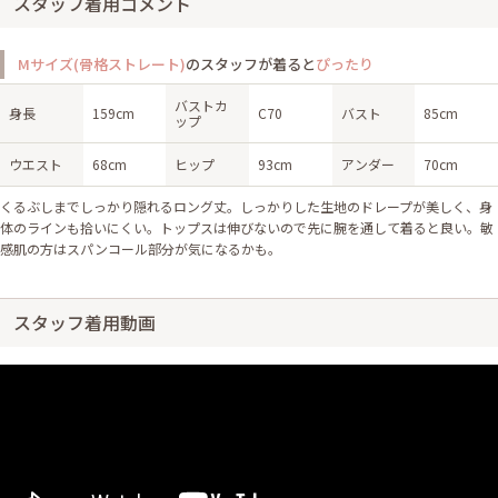
スタッフ着用コメント
Mサイズ(骨格ストレート)
のスタッフが着ると
ぴったり
バストカ
身長
159cm
C70
バスト
85cm
ップ
ウエスト
68cm
ヒップ
93cm
アンダー
70cm
くるぶしまでしっかり隠れるロング丈。しっかりした生地のドレープが美しく、身
体のラインも拾いにくい。トップスは伸びないので先に腕を通して着ると良い。敏
感肌の方はスパンコール部分が気になるかも。
スタッフ着用動画