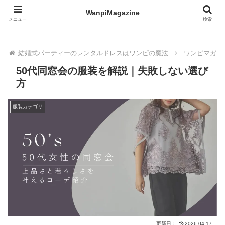
WanpiMagazine
WanpiMagazine
メニュー
検索
結婚式パーティーのレンタルドレスはワンピの魔法
ワンピマガジ
50代同窓会の服装を解説｜失敗しない選び
方
服装カテゴリ
更新日：
2026.04.17