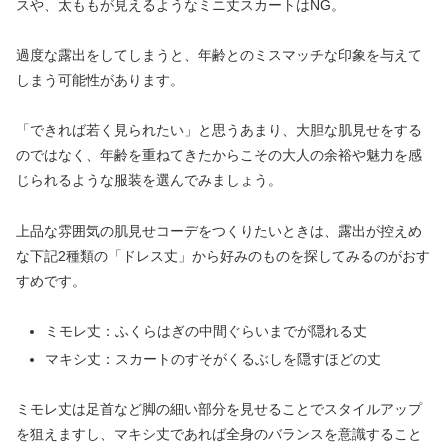
スや、太ももが見えるようなミニ丈スカートはNG。
過度な露出をしてしまうと、年齢とのミスマッチな印象を与えて
しまう可能性があります。
「できれば若く見られたい」と思うあまり、大胆な肌見せをする
のではなく、年齢を重ねてきたからこその大人の余裕や魅力を感
じられるような服装を選んでみましょう。
上品な雰囲気の肌見せコーデをつくりたいときは、露出が控えめ
な下記2種類の「ドレス丈」から好みのものを探してみるのがおす
すめです。
ミモレ丈：ふくらはぎの中間ぐらいまでが隠れる丈
マキシ丈：スカートのすそがくるぶしを隠すほどの丈
ミモレ丈は足首など脚の細い部分を見せることでスタイルアップ
を狙えますし、マキシ丈であれば全身のバランスを意識すること