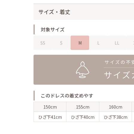
サイズ・着丈
対象サイズ
SS
S
M
L
LL
このドレスの着丈めやす
150cm
155cm
160cm
ひざ下
41cm
ひざ下
40cm
ひざ下
38cm