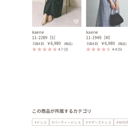
kaene
kaene
11-2289［S］
11-1949［M］
￥6,980
￥6,980
３泊４日
３泊４日
(税込)
(税込)
4.7
(3)
4.4
(5)
この商品が所属するカテゴリ
#ドレス
#パーティードレス
#マザーズドレス
#40代