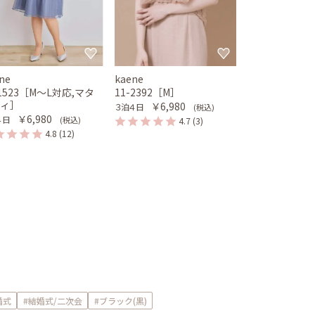
ne
kaene
-1523［M〜L対応,マタ
11-2392［M］
ティ］
￥6,980
３泊４日
(税込)
￥6,980
４日
(税込)
4.7
(3)
4.8
(12)
婚式
#結婚式/二次会
#ブラック(黒)