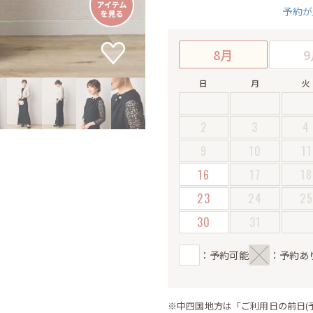
予約が
8月
9
日
月
火
2
3
4
9
10
11
16
17
18
23
24
2
30
31
：予約可能
：予約あ
※中四国地方は「ご利用日の前日(