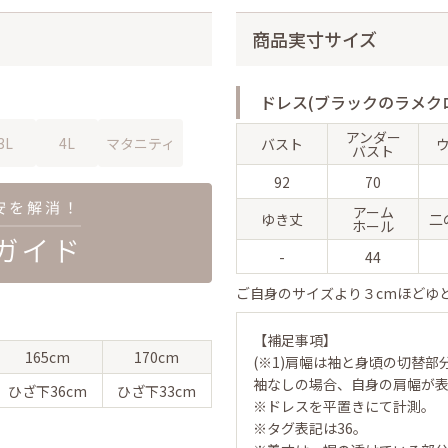
商品実寸サイズ
ドレス(ブラックのラメク
アンダー
3L
4L
マタニティ
バスト
バスト
92
70
アーム
ゆき丈
二
ホール
-
44
ご自身のサイズより３cmほどゆ
【補足事項】
165cm
170cm
(※1)肩幅は袖と身頃の切替部
袖なしの場合、自身の肩幅が
ひざ下
36cm
ひざ下
33cm
※ドレスを平置きにて計測。
※タグ表記は36。