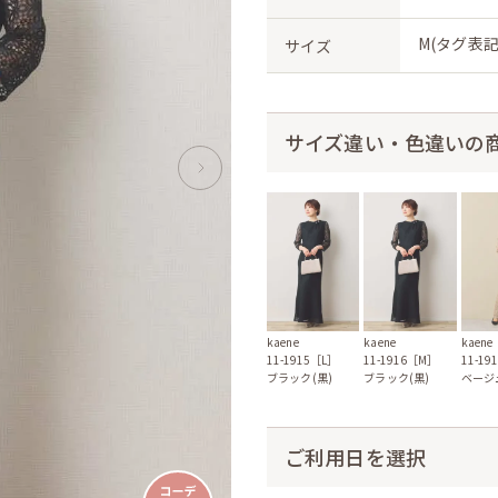
M(タグ表記
サイズ
サイズ違い・色違いの
kaene
kaene
kaene
11-1915［L］
11-1916［M］
11-19
ブラック(黒)
ブラック(黒)
ベージ
ご利用日を選択