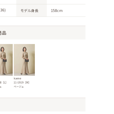
36)
モデル身長
158cm
商品
kaene
18［L］
11-1919［M］
ュ
ベージュ