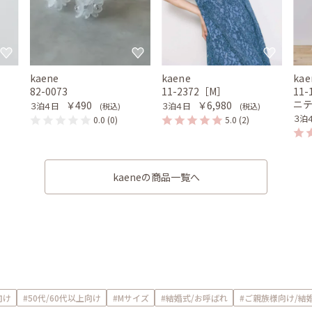
kaene
kaene
kae
82-0073
11-2372［M］
11
ニ
￥490
￥6,980
３泊４日
３泊４日
(税込)
(税込)
３泊
0.0
(0)
5.0
(2)
kaeneの商品一覧へ
向け
#50代/60代以上向け
#Mサイズ
#結婚式/お呼ばれ
#ご親族様向け/結