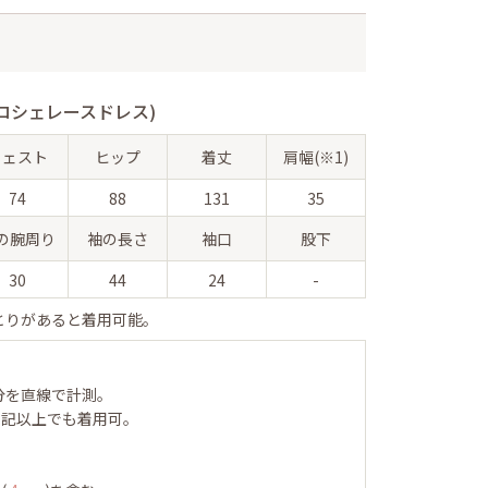
ロシェレースドレス)
ウェスト
ヒップ
着丈
肩幅(※1)
74
88
131
35
の腕周り
袖の長さ
袖口
股下
30
44
24
-
とりがあると着用可能。
分を直線で計測。
表記以上でも着用可。