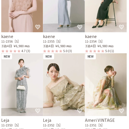
kaene
kaene
kaene
11-2356［S］
11-2355［S］
11-2354［S］
３泊４日
￥6,980
３泊４日
￥6,980
３泊４日
￥6,980
(税込)
(税込)
(税込)
4.7
(3)
5.0
(3)
5.0
(1)
NEW
NEW
NEW
Leja
Leja
Ameri VINTAGE
11-2353［S］
11-2352［S］
11-2351［S］