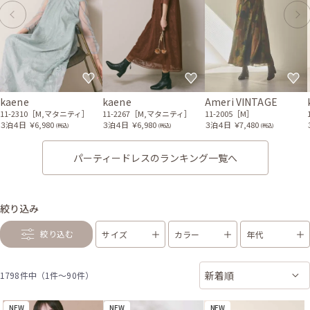
kaene
kaene
Ameri VINTAGE
11-2310［M,マタニティ］
11-2267［M,マタニティ］
11-2005［M］
３泊４日
￥6,980
３泊４日
￥6,980
３泊４日
￥7,480
(税込)
(税込)
(税込)
パーティードレスのランキング一覧へ
絞り込み
絞り込む
サイズ
カラー
年代
1798件中（1件〜90件）
NEW
NEW
NEW