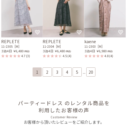
REPLETE
REPLETE
kaene
11-2305［M］
11-2304［M］
11-2303［M］
３泊４日
￥6,480
３泊４日
￥6,480
３泊４日
￥6,980
(税込)
(税込)
(税込)
4.7
(3)
4.5
(4)
4.8
(4)
1
2
3
4
5
...
20
パーティードレス のレンタル商品を
利用したお客様の声
Customer Review
お客様から頂いたレビューをご紹介します。