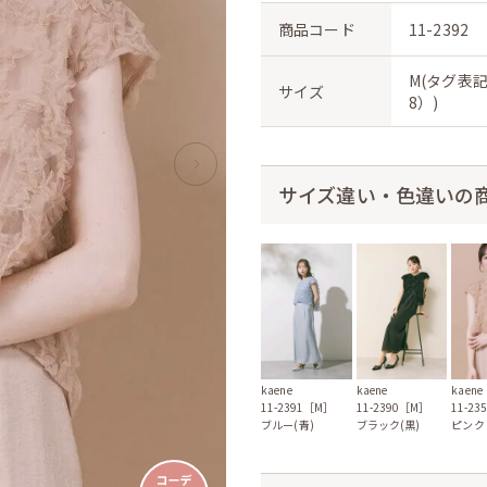
商品コード
11-2392
M(タグ表記
サイズ
8）)
サイズ違い・色違いの
kaene
kaene
kaene
11-2391［M］
11-2390［M］
11-23
ブルー(青)
ブラック(黒)
ピンク