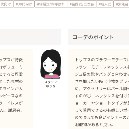
0代向け
#30代向け
#結婚式/お呼ばれ
#結婚式/二次会
#成人式
#謝恩
コーデのポイント
ップスが特徴
トップスのフラワーモチーフに
はボリューミ
フラワーモチーフネックレス
にすると可愛
ジュ系の靴やバッグと合わせ
とした素材の
さを抑えたい時は小物をブラ
スタッフ
ゆうな
Ｉラインが大
め。アクセサリーはパール調
ンピースなの
すのが◯ ネックレスを付け
ラードレスが
ョーカーやショートタイプが
ろん、謝恩会、
して着用できるのも嬉しいポ
ので見えても良いインナーの
羽織物があると良い。