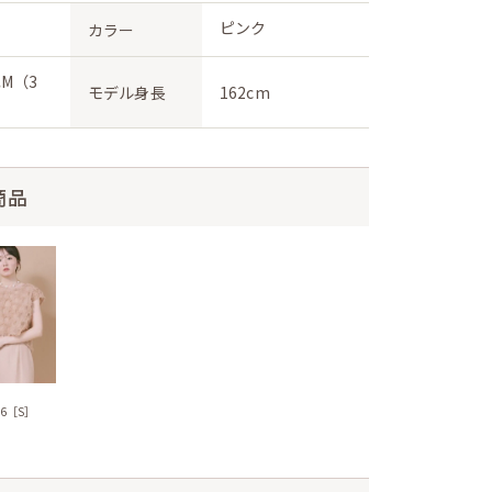
ピンク
カラー
M（3
モデル身長
162cm
商品
56［S］