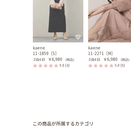
kaene
kaene
11-1859［S］
11-2271［M］
￥6,980
￥6,980
３泊４日
３泊４日
(税込)
(税込)
5.0
(3)
5.0
(5)
この商品が所属するカテゴリ