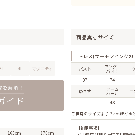
商品実寸サイズ
ドレス(サーモンピンクの
アンダー
3L
4L
マタニティ
バスト
バスト
87
74
アーム
ゆき丈
二
ホール
-
48
ご自身のサイズより３cmほどゆ
【補足事項】
165cm
170cm
(※1)肩幅は袖と身頃の切替部