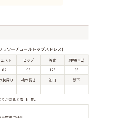
フラワーチュールトップスドレス)
ウェスト
ヒップ
着丈
肩幅(※1)
82
96
125
36
の腕周り
袖の長さ
袖口
股下
-
-
-
-
とりがあると着用可能。
分を直線で計測。