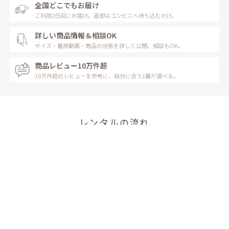
全国どこでもお届け
ご利用2日前にお届け。返却はコンビニへ持ち込むだけ。
詳しい商品情報＆相談OK
サイズ・着用動画・商品の状態を詳しく公開。相談もOK。
商品レビュー10万件超
10万件超のレビューを参考に、自分に合う1着が選べる。
レンタルの流れ
Rental Flow
お家に居ながらレンタル完了！
受け取りもご返却も安心＆簡単な流れ