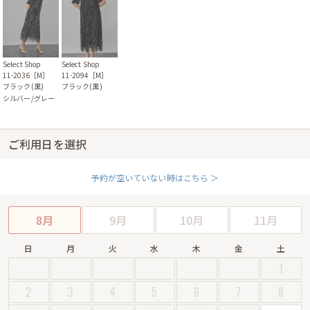
Select Shop
Select Shop
11-2036［M］
11-2094［M］
ブラック(黒)
ブラック(黒)
シルバー/グレー
ご利用日を選択
予約が空いていない時はこちら ＞
8月
9月
10月
11月
日
月
火
水
木
金
土
1
2
3
4
5
6
7
8