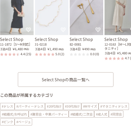
Select Shop
Select Shop
Select Shop
Select Shop
11-1872［S〜M対応］
31-0218
82-0081
12-0163［M〜L
タニティ］
３泊４日
￥6,480
３泊４日
￥1,490
３泊４日
￥490
(税込)
(税込)
(税込)
３泊４日
￥5,480
4.4
(25)
5.0
(2)
0.0
(0)
(税
4.7
Select Shopの商品一覧へ
この商品が所属するカテゴリ
#ドレス
#パーティードレス
#20代向け
#30代向け
#Mサイズ
#マタニティドレス
#結婚式/お呼ばれ
#謝恩会・卒業パーティー
#結婚式/二次会
#成人式
#同窓会
#ピンク
#ベージュ