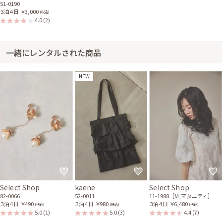
51-0190
３泊４日
￥3,000
(税込)
4.0
(2)
一緒にレンタルされた商品
NEW
Select Shop
kaene
Select Shop
82-0066
52-0011
11-1988［M,マタニティ］
３泊４日
￥490
３泊４日
￥980
３泊４日
￥6,480
(税込)
(税込)
(税込)
5.0
(1)
5.0
(3)
4.4
(7)