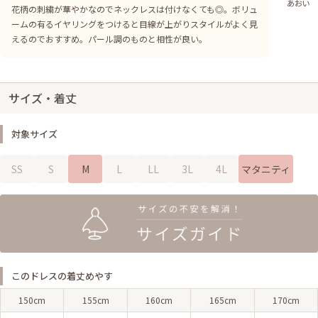
あおい
花柄の刺繍が華やかなのでネックレスは付けなくても◎。ボリュ
ームの有るイヤリングをつけると目線が上がりスタイルがよく見
えるのでおすすめ。パール調のものと相性が良い。
サイズ・着丈
対象サイズ
SS
S
M
L
LL
3L
4L
マタニティ
このドレスの着丈めやす
150cm
155cm
160cm
165cm
170cm