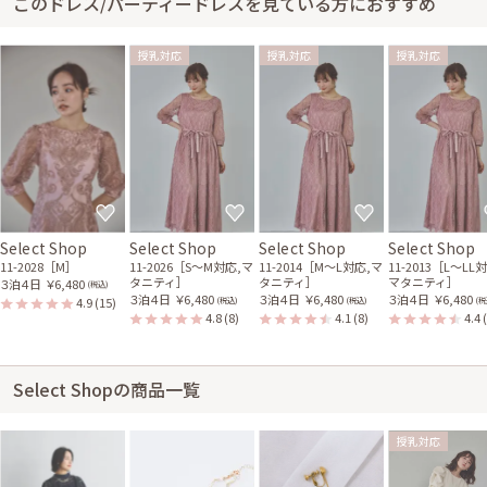
このドレス/パーティードレスを見ている方におすすめ
授乳対応
授乳対応
授乳対応
Select Shop
Select Shop
Select Shop
Select Shop
11-2028［M］
11-2026［S〜M対応,マ
11-2014［M〜L対応,マ
11-2013［L〜LL
タニティ］
タニティ］
マタニティ］
３泊４日
￥6,480
(税込)
３泊４日
￥6,480
３泊４日
￥6,480
３泊４日
￥6,480
4.9
(15)
(税込)
(税込)
(税
4.8
(8)
4.1
(8)
4.4
Select Shopの商品一覧
授乳対応