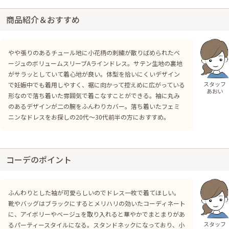
商品紹介＆おすすめ
やや張りのあるチュール地に小花柄の刺繍が散りばめられたベ
ージュのボリュームスリーブAラインドレス。サテン生地の裏地
がサラッとしていて着心地が良い。体型を拾いにくいデザイン
スタッフ
で妊娠中でも着用しやすく、裾に向かって控えめに広がっている
あおい
形なので落ち着いた雰囲気で着こなすことができる。袖に丸み
のあるデザインが二の腕をふんわりカバー。落ち着いたフェミ
ニンなドレスをお探しの20代〜30代前半の方におすすめ。
コーデのポイント
ふんわりとした袖が可愛らしいのでドレス一枚で着てほしい。
靴やバッグはブラックにするとメリハリの効いたコーディネート
に、アイボリーやベージュを取り入れると華やかでまとまりがあ
スタッフ
るパーティースタイルになる。スタンドネックになっており、小