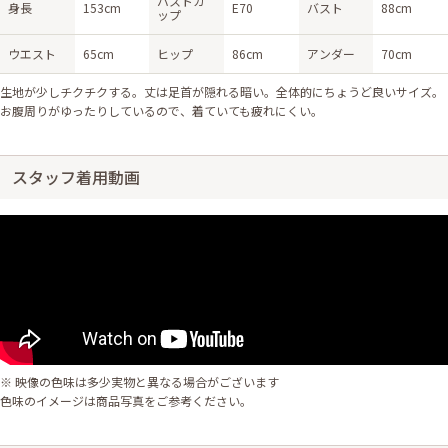
バストカ
身長
153cm
E70
バスト
88cm
ップ
ウエスト
65cm
ヒップ
86cm
アンダー
70cm
生地が少しチクチクする。丈は足首が隠れる暗い。全体的にちょうど良いサイズ。
お腹周りがゆったりしているので、着ていても疲れにくい。
スタッフ着用動画
※ 映像の色味は多少実物と異なる場合がございます
色味のイメージは商品写真をご参考ください。