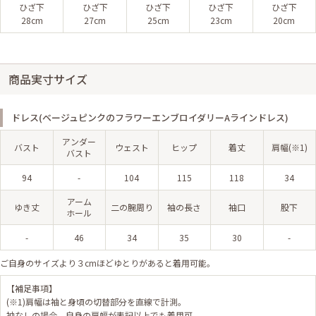
ひざ下
ひざ下
ひざ下
ひざ下
ひざ下
28cm
27cm
25cm
23cm
20cm
商品実寸サイズ
ドレス(ベージュピンクのフラワーエンブロイダリーAラインドレス)
アンダー
バスト
ウェスト
ヒップ
着丈
肩幅(※1)
バスト
94
-
104
115
118
34
アーム
ゆき丈
二の腕周り
袖の長さ
袖口
股下
ホール
-
46
34
35
30
-
ご自身のサイズより３cmほどゆとりがあると着用可能。
【補足事項】
(※1)肩幅は袖と身頃の切替部分を直線で計測。
袖なしの場合、自身の肩幅が表記以上でも着用可。