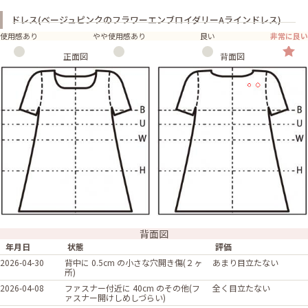
ドレス(ベージュピンクのフラワーエンブロイダリーAラインドレス)
使用感あり
やや使用感あり
良い
非常に良い
正面図
背面図
背面図
年月日
状態
評価
2026-04-30
背中に 0.5cm の小さな穴開き傷(２ヶ
あまり目立たない
所)
2026-04-08
ファスナー付近に 40cm のその他(フ
全く目立たない
ァスナー開けしめしづらい)