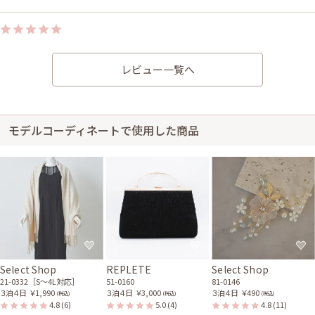
身長152cm【普段のサイズM 10ヶ月】 (バスト：D70)
30代前半
2026/07/12
結婚式 (友人として)
レビュー一覧へ
サイズ感はぴったりで、丈感はひざ下でした。状態もきれいでサイズ感も
ピッタリでとても満足です。
モデルコーディネートで使用した商品
Select Shop
REPLETE
Select Shop
21-0332［S〜4L対応］
51-0160
81-0146
３泊４日
￥1,990
３泊４日
￥3,000
３泊４日
￥490
(税込)
(税込)
(税込)
4.8
(6)
5.0
(4)
4.8
(11)