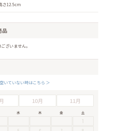
さ12.5cm
商品
はございません。
空いていない時はこちら ＞
月
10月
11月
水
木
金
土
1