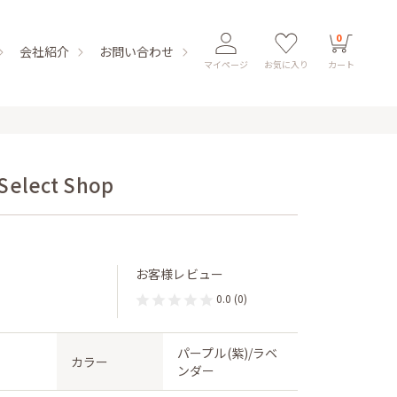
0
会社紹介
お問い合わせ
マイページ
お気に入り
カート
ect Shop
お客様レビュー
0.0
(0)
パープル(紫)/ラベ
カラー
ンダー