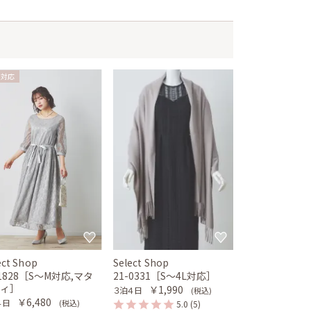
乳対応
ect Shop
Select Shop
-1828［S〜M対応,マタ
21-0331［S〜4L対応］
ティ］
￥1,990
３泊４日
(税込)
￥6,480
４日
(税込)
5.0
(5)