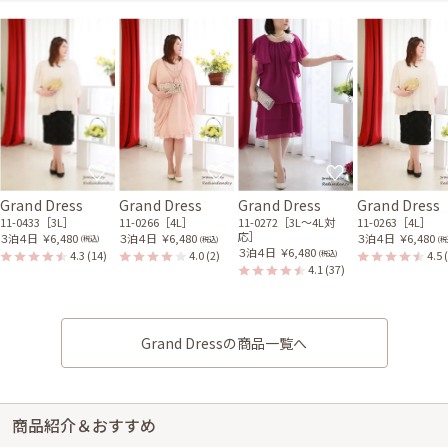
Grand Dress
Grand Dress
Grand Dress
Grand Dress
11-0433［3L］
11-0266［4L］
11-0272［3L〜4L対
11-0263［4L］
応］
３泊４日
￥6,480
３泊４日
￥6,480
３泊４日
￥6,480
(税込)
(税込)
(税
３泊４日
￥6,480
4.3
(14)
4.0
(2)
4.5
(税込)
4.1
(37)
Grand Dressの商品一覧へ
商品紹介＆おすすめ