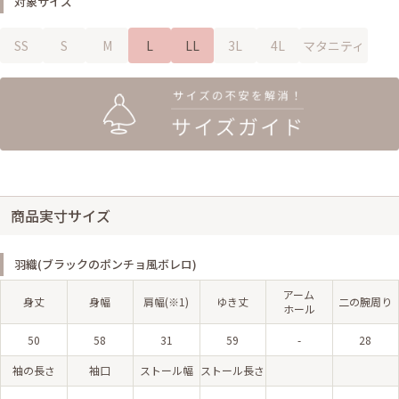
対象サイズ
SS
S
M
L
LL
3L
4L
マタニティ
商品実寸サイズ
羽織(ブラックのポンチョ風ボレロ)
アーム
身丈
身幅
肩幅(※1)
ゆき丈
二の腕周り
ホール
50
58
31
59
-
28
袖の長さ
袖口
ストール幅
ストール長さ