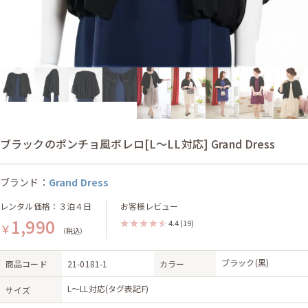
ブラックのポンチョ風ボレロ[L〜LL対応] Grand Dress
ブランド：
Grand Dress
レンタル価格：３泊４日
お客様レビュー
1,990
4.4
(19)
￥
（税込）
ブラック(黒)
商品コード
21-0181-1
カラー
L〜LL対応(タグ表記F)
サイズ