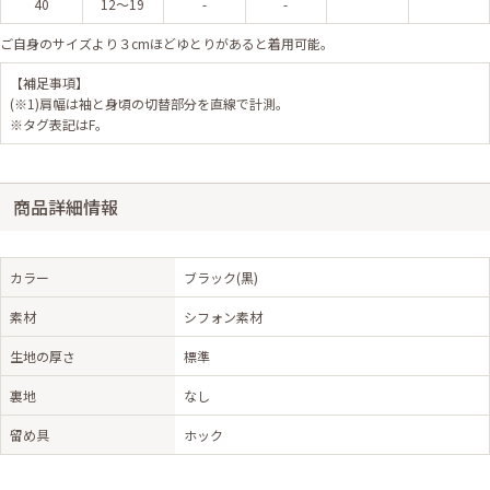
40
12～19
-
-
ご自身のサイズより３cmほどゆとりがあると着用可能。
【補足事項】
(※1)肩幅は袖と身頃の切替部分を直線で計測。
※タグ表記はF。
商品詳細情報
カラー
ブラック(黒)
素材
シフォン素材
生地の厚さ
標準
裏地
なし
留め具
ホック