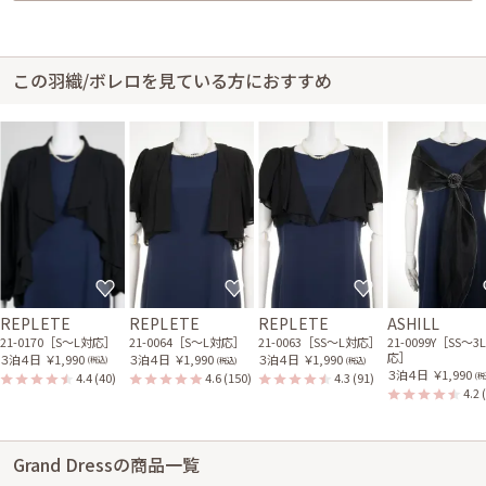
この羽織/ボレロを見ている方におすすめ
REPLETE
REPLETE
REPLETE
ASHILL
21-0170［S〜L対応］
21-0064［S〜L対応］
21-0063［SS〜L対応］
21-0099Y［SS〜3
応］
３泊４日
￥1,990
３泊４日
￥1,990
３泊４日
￥1,990
(税込)
(税込)
(税込)
３泊４日
￥1,990
4.4
(40)
4.6
(150)
4.3
(91)
(税
4.2
Grand Dressの商品一覧