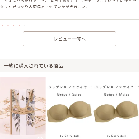
サイズはぴったりでした。 初めての利用でしたが、探していたものがピッ
タリと見つかり大変満足させていただきました。
身長162cm【Lサイズ】 (バスト:D85)
レビュー一覧へ
50代～
2022/05/21
結婚式 (友人として)
サイズはぴったりでした。 ボレロはもっと厚い素材かと思っていました
が、かえって体に沿って良かったです。 ただ首元のホックがすぐ外れるの
が厄介でした。
一緒に購入されている商品
レンタル/購入した商品
ネイビーのデコルテ透け素
ブラックのリーフ柄二重ス
材×刺繍ドレス
トール
11-0633
21-0227
シルバーのストーン付プリ
パールとビジューのリーフ
ーツバッグ
型イヤリング
51-0129
82-0004
シルバーとホワイトパール
ダブルパールのラインスト
の花ブローチ
ーンバングル(シルバー)
71-0002
61-0021