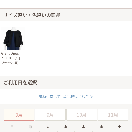
サイズ違い・色違いの商品
Grand Dress
21-0180［3L］
ブラック(黒)
ご利用日を選択
予約が空いていない時はこちら ＞
8月
9月
10月
11月
日
月
火
水
木
金
土