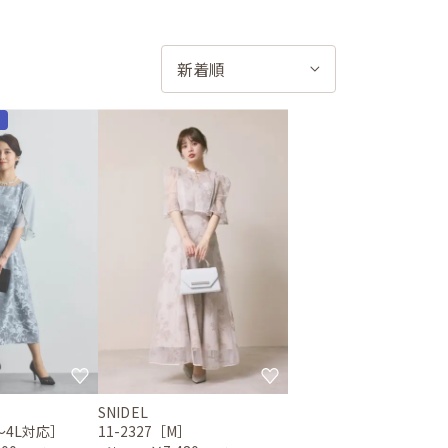
m
E
SNIDEL
L〜4L対応］
11-2327［M］