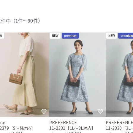
01件中（1件〜90件）
W
NEW
premium
NEW
premiu
ene
PREFERENCE
PREFERENC
-2379［S〜M対応］
11-2331［LL〜3L対応］
11-2330［3