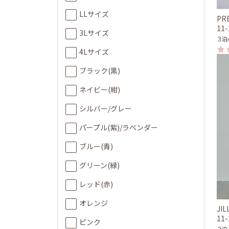
LLサイズ
PR
11
3Lサイズ
３泊
4Lサイズ
ブラック(黒)
ネイビー(紺)
シルバー/グレー
パープル(紫)/ラベンダー
ブルー(青)
グリーン(緑)
レッド(赤)
オレンジ
JI
11
ピンク
３泊