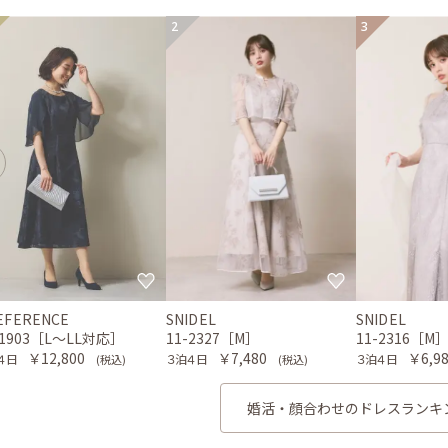
2
3
EFERENCE
SNIDEL
SNIDEL
-1903［L〜LL対応］
11-2327［M］
11-2316［M
￥12,800
￥7,480
￥6,9
４日
３泊４日
３泊４日
(税込)
(税込)
婚活・顔合わせのドレスランキ