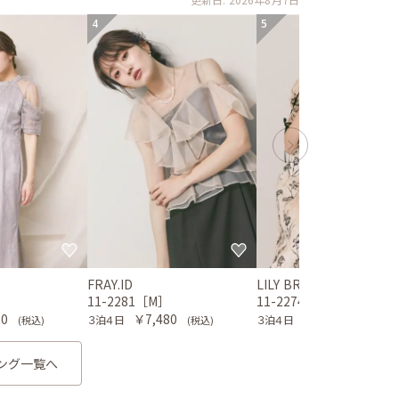
4
5
FRAY.ID
LILY BROWN
］
11-2281［M］
11-2274［M］
80
￥7,480
￥6,980
３泊４日
３泊４日
(税込)
(税込)
(税込)
ング一覧へ