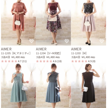
AIMER
AIMER
AIMER
11-1205［M,マタニティ］
11-1204［S〜M対応］
11-1203［M］
３泊４日
￥6,480
３泊４日
￥6,480
３泊４日
￥6,480
(税込)
(税込)
(税込)
4.7
(31)
4.6
(18)
4.9
(8)