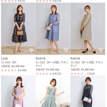
4.6
(5)
4.8
(35)
Leja
kaene
kaene
11-1525［M］
11-1523［M〜L対応,マタニ
11-1522［M〜L対応,マタニ
ティ］
ティ］
３泊４日
￥6,480
(税込)
３泊４日
￥6,980
３泊４日
￥6,980
4.4
(46)
(税込)
(税込)
4.8
(12)
3.8
(5)