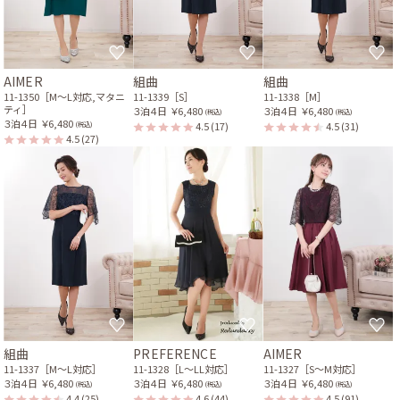
AIMER
組曲
組曲
11-1350［M〜L対応,マタニ
11-1339［S］
11-1338［M］
ティ］
３泊４日
￥6,480
３泊４日
￥6,480
(税込)
(税込)
３泊４日
￥6,480
4.5
(17)
4.5
(31)
(税込)
4.5
(27)
組曲
PREFERENCE
AIMER
11-1337［M〜L対応］
11-1328［L〜LL対応］
11-1327［S〜M対応］
３泊４日
￥6,480
３泊４日
￥6,480
３泊４日
￥6,480
(税込)
(税込)
(税込)
4.4
(25)
4.6
(44)
4.5
(91)