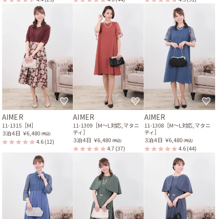
AIMER
AIMER
AIMER
11-1315［M］
11-1309［M〜L対応,マタニ
11-1308［M〜L対応,マタニ
ティ］
ティ］
３泊４日
￥6,480
(税込)
３泊４日
￥6,480
３泊４日
￥6,480
4.6
(12)
(税込)
(税込)
4.7
(37)
4.6
(44)