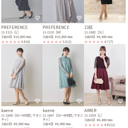
PREFERENCE
PREFERENCE
23区
11-2121［L］
11-2120［M］
11-1682［3L］
３泊４日
￥10,800
３泊４日
￥10,800
３泊４日
￥6,480
(税込)
(税込)
(税込)
4.8
(6)
5.0
(2)
4.7
(7)
kaene
kaene
AIMER
11-1668［SS〜M対応,マタニ
11-1667［SS〜M対応,マタニ
11-1539［L］
ティ］
ティ］
３泊４日
￥6,480
(税込)
３泊４日
￥6,980
３泊４日
￥6,980
4.8
(21)
(税込)
(税込)