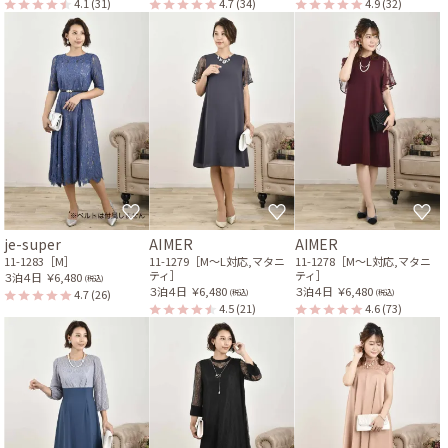
4.1
(31)
4.7
(34)
4.9
(32)
je-super
AIMER
AIMER
11-1283［M］
11-1279［M〜L対応,マタニ
11-1278［M〜L対応,マタニ
ティ］
ティ］
３泊４日
￥6,480
(税込)
３泊４日
￥6,480
３泊４日
￥6,480
4.7
(26)
(税込)
(税込)
4.5
(21)
4.6
(73)