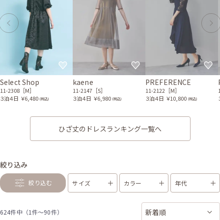
Select Shop
kaene
PREFERENCE
11-2308［M］
11-2147［S］
11-2122［M］
３泊４日
￥6,480
３泊４日
￥6,980
３泊４日
￥10,800
(税込)
(税込)
(税込)
ひざ丈のドレスランキング一覧へ
絞り込み
絞り込む
サイズ
カラー
年代
624件中（1件〜90件）