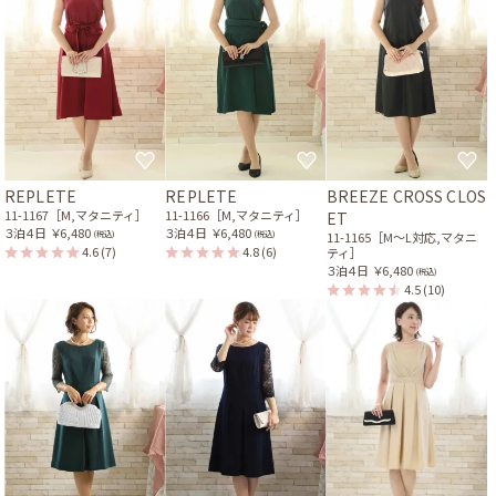
REPLETE
REPLETE
BREEZE CROSS CLOS
11-1167［M,マタニティ］
11-1166［M,マタニティ］
ET
３泊４日
￥6,480
３泊４日
￥6,480
(税込)
(税込)
11-1165［M〜L対応,マタニ
4.6
(7)
4.8
(6)
ティ］
３泊４日
￥6,480
(税込)
4.5
(10)