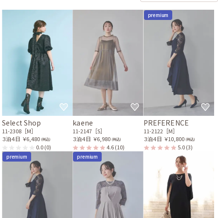
premium
Select Shop
kaene
PREFERENCE
11-2308［M］
11-2147［S］
11-2122［M］
３泊４日
￥6,480
３泊４日
￥6,980
３泊４日
￥10,800
(税込)
(税込)
(税込)
0.0
(0)
4.6
(10)
5.0
(3)
premium
premium