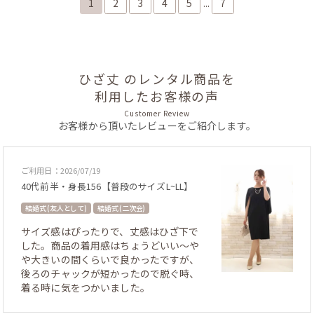
1
2
3
4
5
...
7
ひざ丈 のレンタル商品を
利用したお客様の声
Customer Review
お客様から頂いたレビューをご紹介します。
ご利用日：2026/07/19
40代前半・身長156【普段のサイズL~LL】
結婚式 (友人として)
結婚式 (二次会)
サイズ感はぴったりで、丈感はひざ下で
した。商品の着用感はちょうどいい〜や
や大きいの間くらいで良かったですが、
後ろのチャックが短かったので脱ぐ時、
着る時に気をつかいました。