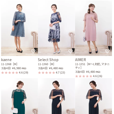
kaene
Select Shop
AIMER
11-1368［M］
11-1360［M］
11-1351［M〜L対応,マタニ
ティ］
３泊４日
￥6,980
３泊４日
￥6,480
(税込)
(税込)
３泊４日
￥6,480
4.6
(29)
4.7
(23)
(税込)
4.6
(26)