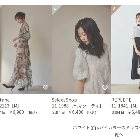
2
3
tane
Select Shop
REPLETE
-2113［M］
11-1988［M,マタニティ］
11-1841［M
￥6,980
￥6,480
￥6,4
４日
３泊４日
３泊４日
(税込)
(税込)
ホワイト(白)/バイカラーのドレ
覧へ