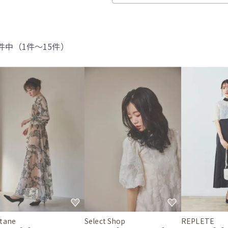
5件中（1件〜15件）
tane
Select Shop
REPLETE