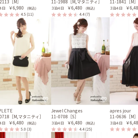
-2113［M］
11-1988［M,マタニティ］
11-1841［M
￥6,980
￥6,480
￥6,4
４日
３泊４日
３泊４日
(税込)
(税込)
4.5
(11)
4.4
(7)
PLETE
Jewel Changes
apres jour
-0718［M,マタニティ］
11-0708［S］
11-0636［M
￥6,480
￥6,480
￥6,4
４日
３泊４日
３泊４日
(税込)
(税込)
5.0
(3)
4.4
(25)