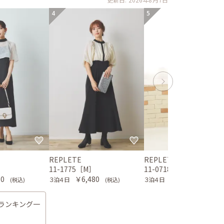
4
5
REPLETE
REPLETE
］
11-1775［M］
11-0718［M,マタニティ
80
￥6,480
￥6,480
３泊４日
３泊４日
(税込)
(税込)
(税込)
スランキング一