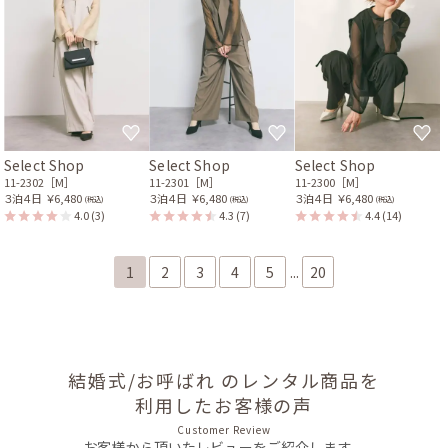
Select Shop
Select Shop
Select Shop
11-2302［M］
11-2301［M］
11-2300［M］
３泊４日
￥6,480
３泊４日
￥6,480
３泊４日
￥6,480
(税込)
(税込)
(税込)
4.0
(3)
4.3
(7)
4.4
(14)
1
2
3
4
5
...
20
結婚式/お呼ばれ のレンタル商品を
利用したお客様の声
Customer Review
お客様から頂いたレビューをご紹介します。