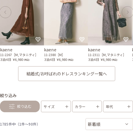
kaene
kaene
kaene
11-2267［M,マタニティ］
11-2380［M］
11-2311［M,マタニティ］
３泊４日
￥6,980
３泊４日
￥6,980
３泊４日
￥6,980
(税込)
(税込)
(税込)
結婚式/お呼ばれのドレスランキング一覧へ
絞り込み
絞り込む
サイズ
カラー
年代
1785件中（1件〜90件）