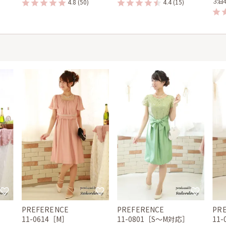
３泊
4.8
(50)
4.4
(15)
PREFERENCE
PREFERENCE
PR
11-0614［M］
11-0801［S〜M対応］
11