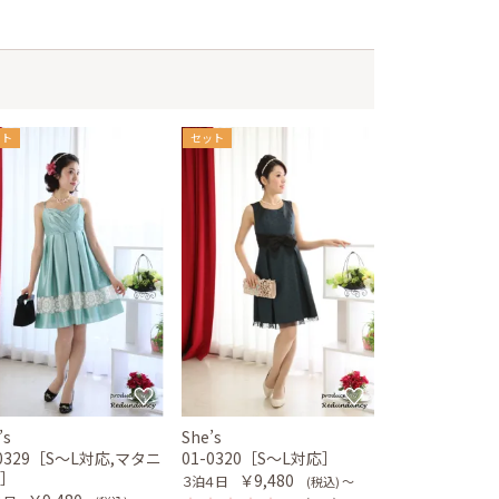
ット
セット
’s
She’s
-0329［S〜L対応,マタニ
01-0320［S〜L対応］
ィ］
￥9,480
３泊４日
(税込) 〜