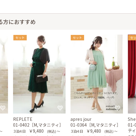
る方におすすめ
セット
セット
セ
REPLETE
apres jour
She
01-0402［M,マタニティ］
01-0364［M,マタニティ］
01
テ
￥9,480
￥9,480
３泊４日
３泊４日
 〜
(税込) 〜
(税込) 〜