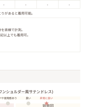
-
-
-
-
とりがあると着用可能。
分を直線で計測。
表記以上でも着用可。
ワンショルダー風サテンドレス)
やや使用感あり
良い
非常に良い
背面図