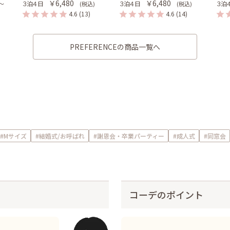
￥6,480
￥6,480
３泊４日
３泊４日
３泊
 〜
(税込)
(税込)
4.6
(13)
4.6
(14)
PREFERENCEの商品一覧へ
#Mサイズ
#結婚式/お呼ばれ
#謝恩会・卒業パーティー
#成人式
#同窓会
コーデのポイント