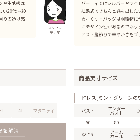
ンや生地感は
パーティではシルバーやライ
い20代～30
結婚式できちんと感を出した
周りの透け感
め。くつ・バッグは羽織物に
。
にデザイン性があるのでネッ
スタッフ
ゆうな
アス・髪飾りで華やかさをプ
商品実寸サイズ
ドレス(ミントグリーンの
アンダー
3L
4L
マタニティ
バスト
バスト
90
80
アーム
ゆき丈
二
ホール