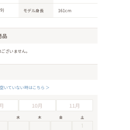
9)
モデル身長
161cm
商品
はございません。
空いていない時はこちら ＞
月
10月
11月
水
木
金
土
1