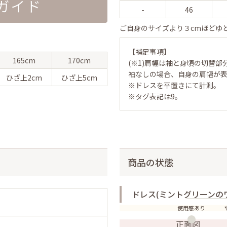
-
46
ご自身のサイズより３cmほどゆ
【補足事項】
165cm
170cm
(※1)肩幅は袖と身頃の切替部
袖なしの場合、自身の肩幅が
ひざ上
2cm
ひざ上
5cm
※ドレスを平置きにて計測。
※タグ表記は9。
商品の状態
ドレス(ミントグリーンの
使用感あり
正面図