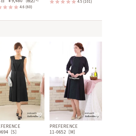
￥9,480
４日
(税込) 〜
4.5
(101)
4.6
(60)
EFERENCE
PREFERENCE
-0694［S］
11-0652［M］