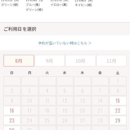
11-0605［M］
グリーン(緑)
ブルー(青)
イエロー(黄)
ネイビー(紺)
グリーン(緑)
ご利用日を選択
予約が空いていない時はこちら ＞
8月
9月
10月
11月
日
月
火
水
木
金
土
1
2
3
4
5
6
7
8
9
10
11
12
13
14
15
16
17
18
19
20
21
22
23
24
25
26
27
28
29