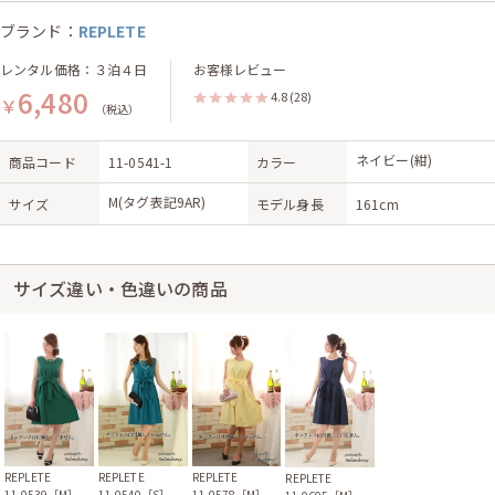
ブランド：
REPLETE
レンタル価格：３泊４日
お客様レビュー
6,480
4.8
(28)
￥
（税込）
ネイビー(紺)
商品コード
11-0541-1
カラー
M(タグ表記9AR)
サイズ
モデル身長
161cm
サイズ違い・色違いの商品
REPLETE
REPLETE
REPLETE
REPLETE
11-0539［M］
11-0540［S］
11-0578［M］