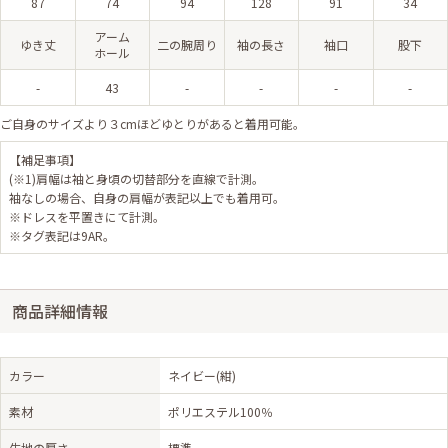
87
74
94
128
91
34
アーム
ゆき丈
二の腕周り
袖の長さ
袖口
股下
ホール
-
43
-
-
-
-
ご自身のサイズより３cmほどゆとりがあると着用可能。
【補足事項】
(※1)肩幅は袖と身頃の切替部分を直線で計測。
袖なしの場合、自身の肩幅が表記以上でも着用可。
※ドレスを平置きにて計測。
※タグ表記は9AR。
商品詳細情報
カラー
ネイビー(紺)
素材
ポリエステル100％
生地の厚さ
標準