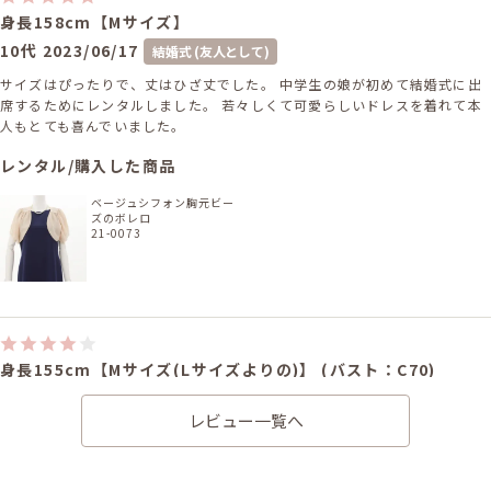
身長158cm【Mサイズ】
10代
2023/06/17
結婚式 (友人として)
サイズはぴったりで、丈はひざ丈でした。 中学生の娘が初めて結婚式に出
席するためにレンタルしました。 若々しくて可愛らしいドレスを着れて本
人もとても喜んでいました。
レンタル/購入した商品
ベージュシフォン胸元ビー
ズのボレロ
21-0073
身長155cm【Mサイズ(Lサイズよりの)】 (バスト：C70)
10代
2018/08/19
結婚式 (友人として)
レビュー一覧へ
サイズはぴったりで、丈はひざ丈でした。 シンプルなドレスとボレロが小
学生の娘にぴったりでした。 お届け先の変更をお電話でお願いしました
が、ご丁寧に対応して頂きありがとうございました。