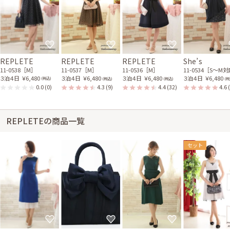
REPLETE
REPLETE
REPLETE
She’s
11-0538［M］
11-0537［M］
11-0536［M］
11-0534［S〜M
３泊４日
￥6,480
３泊４日
￥6,480
３泊４日
￥6,480
３泊４日
￥6,480
(税込)
(税込)
(税込)
(税
0.0
(0)
4.3
(9)
4.4
(32)
4.6
REPLETEの商品一覧
セット