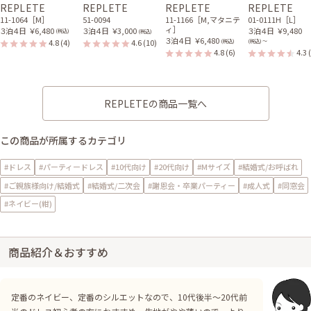
REPLETE
REPLETE
REPLETE
REPLETE
11-1064［M］
51-0094
11-1166［M,マタニテ
01-0111H［L］
ィ］
３泊４日
￥6,480
３泊４日
￥3,000
３泊４日
￥9,480
(税込)
(税込)
３泊４日
￥6,480
4.8
(4)
4.6
(10)
(税込)
(税込) 〜
4.8
(6)
4.3
REPLETEの商品一覧へ
この商品が所属するカテゴリ
#ドレス
#パーティードレス
#10代向け
#20代向け
#Mサイズ
#結婚式/お呼ばれ
#ご親族様向け/結婚式
#結婚式/二次会
#謝恩会・卒業パーティー
#成人式
#同窓会
#ネイビー(紺)
商品紹介＆おすすめ
定番のネイビー、定番のシルエットなので、10代後半～20代前