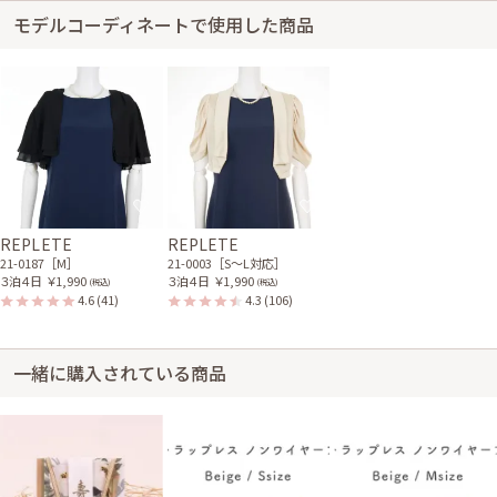
モデルコーディネートで使用した商品
レンタル/購入した商品
ベージュの後ろリボン半袖
ボレロ
21-0056
身長160cm【Mサイズ(Lサイズよりの)】 (バスト：C75)
20代前半
2017/11/05
結婚式 (友人として)
REPLETE
REPLETE
サイズはぴったりで、丈はひざ上でした。 サイズが試着できないので心配
21-0187［M］
21-0003［S〜L対応］
でだったが、表示を見たり、レビューで見て決めることができたので、割と
３泊４日
￥1,990
３泊４日
￥1,990
(税込)
(税込)
イメージ通りで安心しました。 ありがとうございました😊
4.6
(41)
4.3
(106)
レンタル/購入した商品
一緒に購入されている商品
シルバーのラメ入り五分袖
ボレロ
21-0218