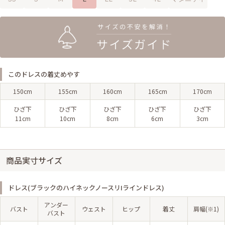
このドレスの着丈めやす
150cm
155cm
160cm
165cm
170cm
ひざ下
ひざ下
ひざ下
ひざ下
ひざ下
11cm
10cm
8cm
6cm
3cm
商品実寸サイズ
ドレス(ブラックのハイネックノースリIラインドレス)
アンダー
バスト
ウェスト
ヒップ
着丈
肩幅(※1)
バスト