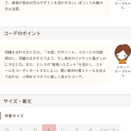
で、身長が低めの方はデザインを活かせない。ぽっこりお腹の
セーラちゃ
ん
方は注意。
コーデのポイント
羽織を合わせるときは、「丈感」がポイント。スカートの切替
部分に、羽織の丈がそろうよう、少し長めのジャケット風ボレロ
にすると◎。また、ドレスの“縦長シルエット”を活かし、スト
スタッフ
ールをコーディネートするとよい。軽い素材の黒ストールをあえ
セーラちゃ
ん
てあわせ、小物をキラキラと美しく見せたコーデ。
サイズ・着丈
対象サイズ
SS
S
M
L
LL
3L
4L
マタニティ