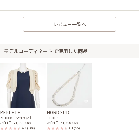
レビュー一覧へ
身長160cm【Mサイズ】 (バスト：A75)
40代後半
2021/11/21
結婚式 (友人として)
サイズはぴったりで、丈はひざ下でした。 以前借りたドレスはウエストが
サイズ変更できるものだったため、今回のドレスも大丈夫だと思って借りた
モデルコーディネートで使用した商品
ので、ちょっとジャストフィットでビックリしました。 でも着られたの
で、良かったです。 私の確認不足です💧
ワンピの魔法からのご返信
背中の「調節ひも」について、お分かりにくく申し訳ございません…。 HP
の「商品をさらに絞り込みたい方へ」の欄の、「背中のひもでサイズ調整
でき、身体にぴったりフィットするドレス」にチェックを入れて検索してい
ただくと、調節ひものドレスが絞りこめるようになっております。 よろし
かったらご参考くださいませ。
REPLETE
NORD SUD
レンタル/購入した商品
21-0003［S〜L対応］
31-0169
３泊４日
￥1,990
３泊４日
￥1,490
(税込)
(税込)
4.3
(106)
4.1
(55)
ベージュのシャイニースト
ベージュの長袖ジャケット
ール
21-0188
21-0294