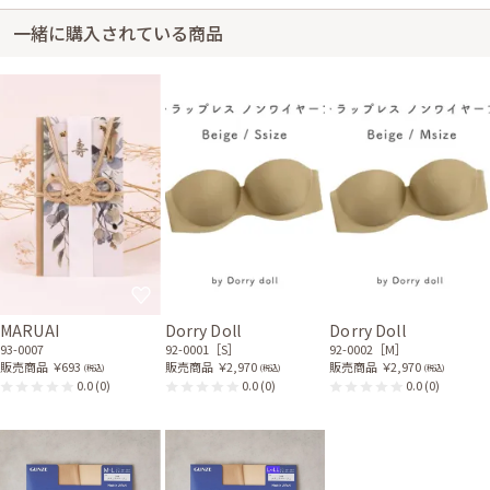
一緒に購入されている商品
身長168cm【Mサイズ(Lサイズよりの)】 (バスト：E70)
40代前半
2019/12/15
結婚式 (友人として)
サイズはぴったりで、丈はひざ下でした。 ドレスにはベルトがついている
と思っていたが、ピン止めのリボンだったので最初はこれでウエストを細く
見せられるのか不安だったが、つけてみるとこれはこれで良かったです。
メッセージ入りで感動しました。
レンタル/購入した商品
ホワイトパール2WAYネッ
ベージュのシンプルボレロ
クレス(留め輪付)
21-0283
31-0004Q
MARUAI
Dorry Doll
Dorry Doll
ベージュのプリーツバッグ
93-0007
92-0001［S］
92-0002［M］
51-0113
販売商品
￥693
販売商品
￥2,970
販売商品
￥2,970
(税込)
(税込)
(税込)
0.0
(0)
0.0
(0)
0.0
(0)