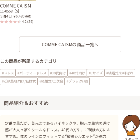
COMME CA ISM
11-0558［S］
３泊４日
￥6,480
(税込)
4.2
(29)
COMME CA ISMの商品一覧へ
この商品が所属するカテゴリ
#ドレス
#パーティードレス
#30代向け
#40代向け
#Lサイズ
#結婚式/お呼ばれ
#ご親族様向け/結婚式
#結婚式/二次会
#ブラック(黒)
商品紹介＆おすすめ
定番の黒だが、首元まであるハイネックや、胸元の生地の透け
感が大人っぽくクールなドレス。40代の方や、ご親族の方にお
すすめ。体のラインにフィットする“縦長シルエット”が魅力
スタッフ