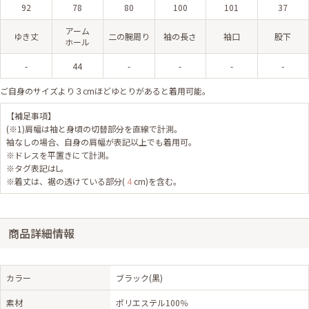
92
78
80
100
101
37
アーム
ゆき丈
二の腕周り
袖の長さ
袖口
股下
ホール
-
44
-
-
-
-
ご自身のサイズより３cmほどゆとりがあると着用可能。
【補足事項】
(※1)肩幅は袖と身頃の切替部分を直線で計測。
袖なしの場合、自身の肩幅が表記以上でも着用可。
※ドレスを平置きにて計測。
※タグ表記はL。
※着丈は、裾の透けている部分(
4
cm)を含む。
商品詳細情報
カラー
ブラック(黒)
素材
ポリエステル100％