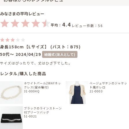
みなさまの平均レビュー
4.4
平均：
レビュー件数：56
身長158cm【Lサイズ】 (バスト：B75)
50代～
2024/04/29
結婚式 (友人として)
サイズはぴったりで、丈はひざ下でした。
レンタル/購入した商品
ホワイトパール2WAYネッ
ベージュサテンのジャケッ
クレス(留め輪付)
ト風ボレロ
31-0004Q
21-0003
ブラックのラインストーン
付プリーツバッグ
51-0021