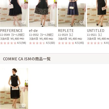
PREFERENCE
ef-de
REPLETE
UNTITLED
11-0549［S〜L対応］
11-0552［S〜L対応］
11-0519［L］
11-0521［L］
３泊４日
￥6,480
３泊４日
￥6,480
３泊４日
￥6,480
３泊４日
￥6,480
(税込)
(税込)
(税込)
(税
4.5
(94)
4.5
(83)
4.5
(45)
4.4
COMME CA ISMの商品一覧