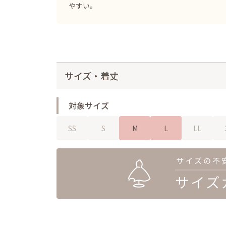
やすい。
サイズ・着丈
対象サイズ
SS
S
M
L
LL