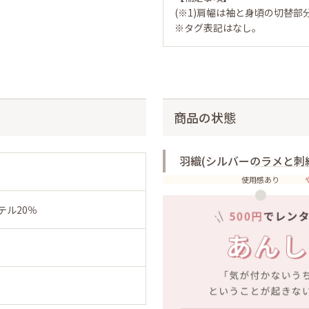
(※1)肩幅は袖と身頃の切替部
※タグ表記はなし。
商品の状態
羽織(シルバーのラメと刺
使用感あり
テル20％