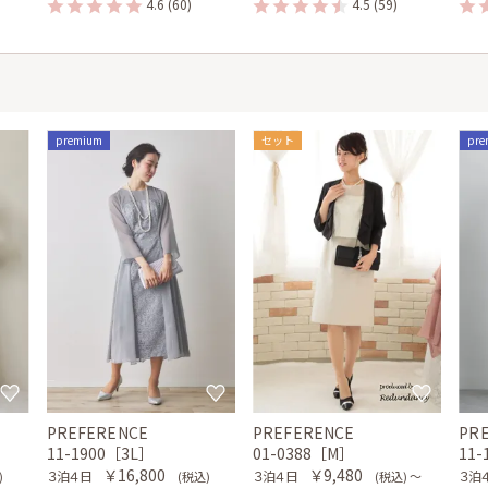
4.6
(60)
4.5
(59)
premium
セット
pre
PREFERENCE
PREFERENCE
PR
］
11-1900［3L］
01-0388［M］
11
￥16,800
￥9,480
３泊４日
３泊４日
３泊
)
(税込)
(税込) 〜