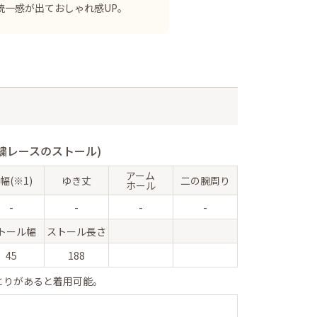
統一感が出ておしゃれ感UP。
繍レースのストール)
アーム
幅(※1)
ゆき丈
二の腕周り
ホール
-
-
-
-
トール幅
ストール長さ
45
188
とりがあると着用可能。