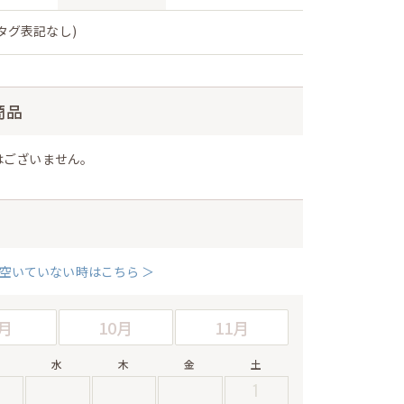
(タグ表記なし)
商品
はございません。
空いていない時はこちら ＞
月
10月
11月
水
木
金
土
1