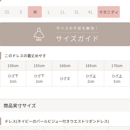
SS
S
M
L
LL
3L
4L
マタニティ
このドレスの着丈めやす
150cm
155cm
160cm
165cm
170cm
ひざ下
ひざ下
ひざ上
ひざ上
ひざ丈
3cm
2cm
2cm
5cm
商品実寸サイズ
ドレス(ネイビーのパールビジュー付きウエストリボンドレス)