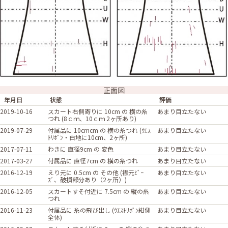
正面図
年月日
状態
評価
2019-10-16
スカート右側寄りに 10cm の 横の糸
あまり目立たない
つれ (8ｃｍ、10ｃｍ 2ヶ所あり)
2019-07-29
付属品に 10cmcm の 横の糸つれ (ｳｴｽ
あまり目立たない
ﾄﾘﾎﾞﾝ・白地に10cm、2ヶ所)
2017-07-11
わきに 直径9cm の 変色
あまり目立たない
2017-03-27
付属品に 直径7cm の 横の糸つれ
あまり目立たない
2016-12-19
えり元に 0.5cm の その他 (襟元ﾋﾞｰ
あまり目立たない
ｽﾞ、破損部分あり（2ヶ所）)
2016-12-05
スカートすそ付近に 7.5cm の 縦の糸
あまり目立たない
つれ
2016-11-23
付属品に 糸の飛び出し (ｳｴｽﾄﾘﾎﾞﾝ紺側
あまり目立たない
全体)