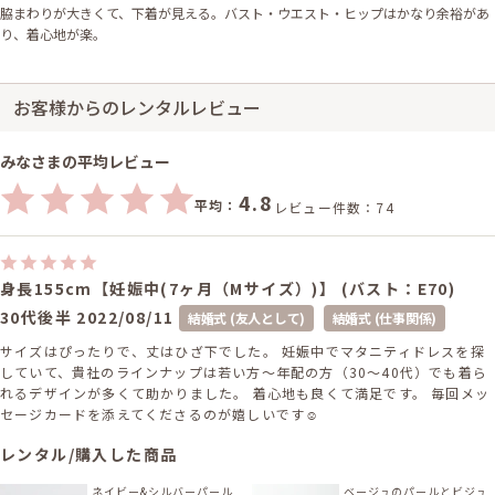
脇まわりが大きくて、下着が見える。バスト・ウエスト・ヒップはかなり余裕があ
り、着心地が楽。
お客様からのレンタルレビュー
みなさまの平均レビュー
4.8
平均：
レビュー件数：74
身長155cm【妊娠中(7ヶ月（Mサイズ）)】 (バスト：E70)
30代後半
2022/08/11
結婚式 (友人として)
結婚式 (仕事関係)
サイズはぴったりで、丈はひざ下でした。 妊娠中でマタニティドレスを探
していて、貴社のラインナップは若い方〜年配の方（30〜40代）でも着ら
れるデザインが多くて助かりました。 着心地も良くて満足です。 毎回メッ
セージカードを添えてくださるのが嬉しいです☺
レンタル/購入した商品
ネイビー&シルバーパール
ベージュのパールとビジュ