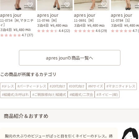
apres jour
apres jour
apres jour
apres jour
11-0734［M,マタニテ
11-0746［M］
11-0691［M］
11-0784［S］
ィ］
３泊４日
￥6,480
３泊４日
￥6,480
３泊４日
￥6,480
(税込)
(税込)
(税
３泊４日
￥6,480
4.4
(22)
4.6
(29)
4.7
(税込)
4.7
(37)
apres jourの商品一覧へ
この商品が所属するカテゴリ
#ドレス
#パーティードレス
#20代向け
#30代向け
#Mサイズ
#マタニティドレス
#結婚式/お呼ばれ
#ご親族様向け/結婚式
#結婚式/二次会
#ネイビー(紺)
商品紹介＆おすすめ
胸元の大ぶりのビジューがぱっと目を引くネイビーのドレス。締