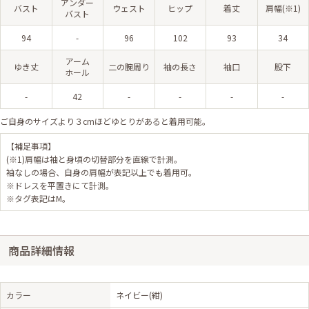
アンダー
バスト
ウェスト
ヒップ
着丈
肩幅(※1)
バスト
94
-
96
102
93
34
アーム
ゆき丈
二の腕周り
袖の長さ
袖口
股下
ホール
-
42
-
-
-
-
ご自身のサイズより３cmほどゆとりがあると着用可能。
【補足事項】
(※1)肩幅は袖と身頃の切替部分を直線で計測。
袖なしの場合、自身の肩幅が表記以上でも着用可。
※ドレスを平置きにて計測。
※タグ表記はM。
商品詳細情報
カラー
ネイビー(紺)