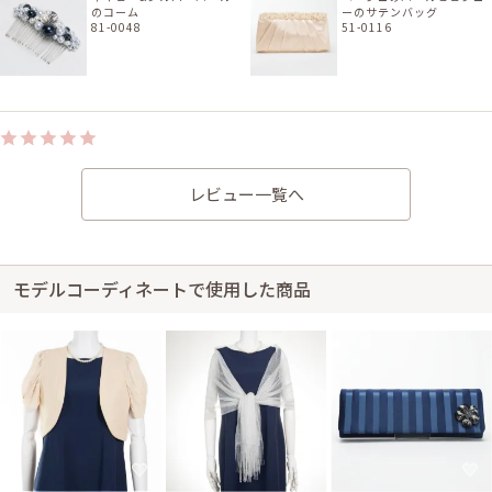
のコーム
ーのサテンバッグ
81-0048
51-0116
身長150cm【妊娠中(5ヶ月（Mサイズ）)】 (バスト：C75)
30代前半
2022/05/29
レビュー一覧へ
結婚式 (友人として)
サイズはぴったりで、丈はひざ丈でした。 ゆったり着られてとても良かっ
たです。 初めての利用でしたが、キレイなドレスに丁寧な返却の説明付き
で安心して利用できました。 ありがとうございました。
モデルコーディネートで使用した商品
レンタル/購入した商品
ライトベージュのジャケッ
ト風シンプルボレロ
21-0230
身長151cm【妊娠中(9ヶ月（Sサイズ）)】