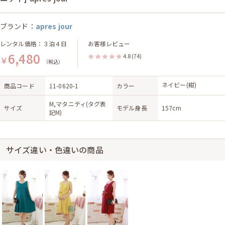
ブランド：
apres jour
レンタル価格：３泊４日
お客様レビュー
6,480
4.8
(74)
￥
（税込）
ネイビー(紺)
商品コード
11-0620-1
カラー
M,マタニティ(タグ表
サイズ
モデル身長
157cm
記M)
サイズ違い・色違いの商品