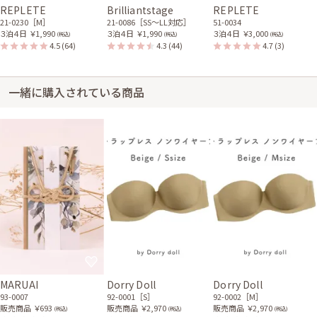
30代前半
2021/12/26
結婚式 (友人として)
REPLETE
Brilliantstage
REPLETE
21-0230［M］
21-0086［SS〜LL対応］
51-0034
サイズはぴったりで、丈はひざ丈でした。 以前と同じものを利用しまし
３泊４日
￥1,990
３泊４日
￥1,990
３泊４日
￥3,000
(税込)
(税込)
(税込)
た。 着用しやすかったです。 手書きのメッセージが入っていて心がほっこ
4.5
(64)
4.3
(44)
4.7
(3)
りしました。 お客さん一人一人を大事にしているのが伝わりました。 あり
がとうございました♡
一緒に購入されている商品
MARUAI
Dorry Doll
Dorry Doll
93-0007
92-0001［S］
92-0002［M］
販売商品
￥693
販売商品
￥2,970
販売商品
￥2,970
(税込)
(税込)
(税込)