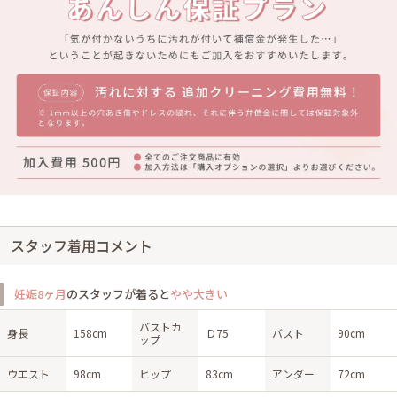
スタッフ着用コメント
妊娠8ヶ月
のスタッフが着ると
やや大きい
バストカ
身長
158cm
Ｄ75
バスト
90cm
ップ
ウエスト
98cm
ヒップ
83cm
アンダー
72cm