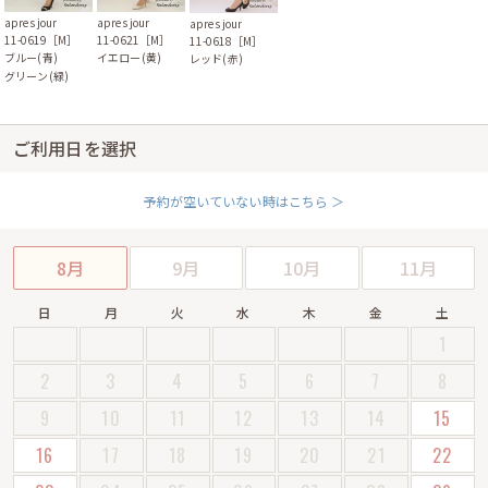
apres jour
apres jour
apres jour
11-0619［M］
11-0621［M］
11-0618［M］
ブルー(青)
イエロー(黄)
レッド(赤)
グリーン(緑)
ご利用日を選択
予約が空いていない時はこちら ＞
8月
9月
10月
11月
日
月
火
水
木
金
土
1
2
3
4
5
6
7
8
9
10
11
12
13
14
15
16
17
18
19
20
21
22