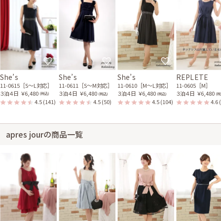
She’s
She’s
She’s
REPLETE
11-0615［S〜L対応］
11-0611［S〜M対応］
11-0610［M〜L対応］
11-0605［M］
３泊４日
￥6,480
３泊４日
￥6,480
３泊４日
￥6,480
３泊４日
￥6,480
(税込)
(税込)
(税込)
(税
4.5
(141)
4.5
(50)
4.5
(104)
4.6
apres jourの商品一覧