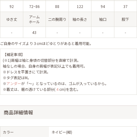
92
72~86
88
122
94
37
アーム
ゆき丈
二の腕周り
袖の長さ
袖口
股下
ホール
-
43
-
-
-
-
ご自身のサイズより３cmほどゆとりがあると着用可能。
【補足事項】
(※1)肩幅は袖と身頃の切替部分を直線で計測。
袖なしの場合、自身の肩幅が表記以上でも着用可。
※ドレスを平置きにて計測。
※タグ表記はM。
※
アンダー
が「～」となっているのは、ゴムが入っているから。
※着丈は、裾の透けている部分(
4
cm)を含む。
商品詳細情報
カラー
ネイビー(紺)