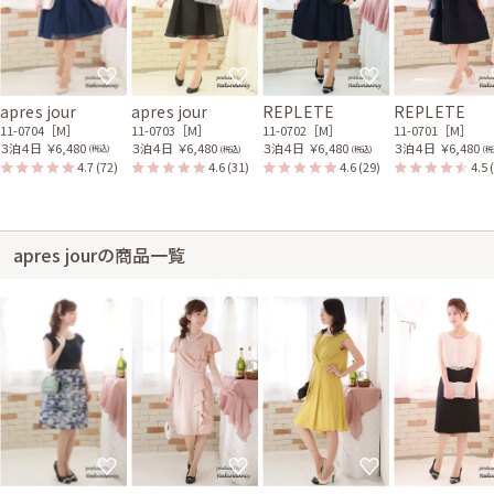
apres jour
apres jour
REPLETE
REPLETE
11-0704［M］
11-0703［M］
11-0702［M］
11-0701［M］
３泊４日
￥6,480
３泊４日
￥6,480
３泊４日
￥6,480
３泊４日
￥6,480
(税込)
(税込)
(税込)
(税
4.7
(72)
4.6
(31)
4.6
(29)
4.5
apres jourの商品一覧