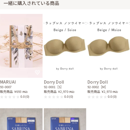
一緒に購入されている商品
寧にお手紙まで添えてくださり、ありがとうございました。 生地の特長な
のか、届いたもののシワも気になりませんでしたし、着心地もよく大満足で
す。 次回もまた、お願いしようと思います。 ありがとうございました。
レンタル/購入した商品
ブラックのジャケット風シ
ンプルボレロ
21-0220
MARUAI
Dorry Doll
Dorry Doll
93-0007
92-0001［S］
92-0002［M］
販売商品
￥693
販売商品
￥2,970
販売商品
￥2,970
(税込)
(税込)
(税込)
0.0
(0)
0.0
(0)
0.0
(0)