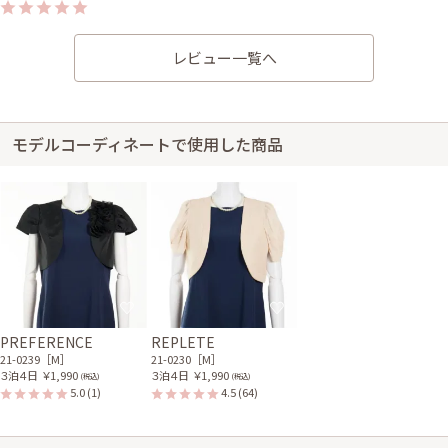
身長153cm【Sサイズ】 (バスト：C65)
30代前半
2020/02/22
レビュー一覧へ
結婚式 (友人として)
サイズはぴったりで、丈はひざ丈でした。 サイトでサイズは確認して注文
はしたものの、ドレスのレンタルは初めてだったので少し不安でしたけど、
届いたドレスを着てみて、サイズもピッタリでイメージも写真のままだった
モデルコーディネートで使用した商品
のでよかったです。 また機会があれば他にも気になっているドレスがある
ので利用したいと思います。
レンタル/購入した商品
ブラックの胸元花モチーフ
ベージュのパールとビジュ
ボレロ
ーのサテンバッグ
21-0239
51-0116
PREFERENCE
REPLETE
身長155cm【Mサイズ(Sサイズよりの)】 (バスト：D65)
21-0239［M］
21-0230［M］
30代後半
2020/01/14
結婚式 (友人として)
３泊４日
￥1,990
３泊４日
￥1,990
(税込)
(税込)
5.0
(1)
4.5
(64)
サイズはぴったりで、丈はひざ上でした。 産後だったので、着られるかど
うか、心配でしたが、ウエストがゴムだったので、リボンで調節する事が
できましたし、ボレロも気になる二の腕がかくれて、良かったです。 ご丁