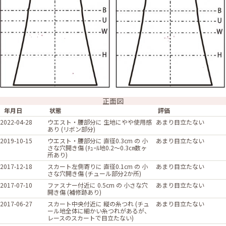
正面図
年月日
状態
評価
2022-04-28
ウエスト・腰部分に 生地にやや使用感
あまり目立たない
あり (リボン部分)
2019-10-15
ウエスト・腰部分に 直径0.3cm の 小
あまり目立たない
さな穴開き傷 (ﾁｭｰﾙ地0.2～0.3㎝数ヶ
所あり)
2017-12-18
スカート左側寄りに 直径0.1cm の 小
あまり目立たない
さな穴開き傷 (チュール部分2か所)
2017-07-10
ファスナー付近に 0.5cm の 小さな穴
あまり目立たない
開き傷 (補修跡あり)
2017-06-27
スカート中央付近に 縦の糸つれ (チュ
あまり目立たない
ール地全体に細かい糸つれがあるが、
レースのスカートで目立たない)