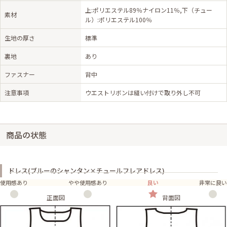
上:ポリエステル89％ナイロン11％,下（チュー
素材
ル）:ポリエステル100％
生地の厚さ
標準
裏地
あり
ファスナー
背中
注意事項
ウエストリボンは縫い付けで取り外し不可
商品の状態
ドレス(ブルーのシャンタン×チュールフレアドレス)
使用感あり
やや使用感あり
良い
非常に良い
正面図
背面図