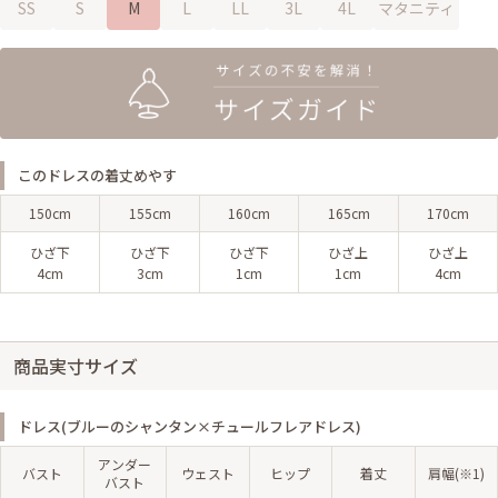
SS
S
M
L
LL
3L
4L
マタニティ
このドレスの着丈めやす
150cm
155cm
160cm
165cm
170cm
ひざ下
ひざ下
ひざ下
ひざ上
ひざ上
4cm
3cm
1cm
1cm
4cm
商品実寸サイズ
ドレス(ブルーのシャンタン×チュールフレアドレス)
アンダー
バスト
ウェスト
ヒップ
着丈
肩幅(※1)
バスト