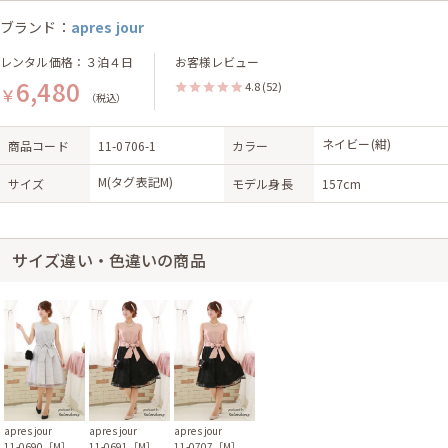
ブランド：
apres jour
レンタル価格：３泊４日
お客様レビュー
6,480
4.8
(52)
￥
（税込）
ネイビー(紺)
商品コード
11-0706-1
カラー
M(タグ表記M)
サイズ
モデル身長
157cm
サイズ違い・色違いの商品
apres jour
apres jour
apres jour
11-0690［M］
11-0691［M］
11-0707［M］