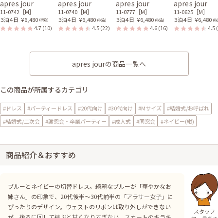
apres jour
apres jour
apres jour
apres jour
11-0742［M］
11-0740［M］
11-0777［M］
11-0625［M］
３泊４日
￥6,480
３泊４日
￥6,480
３泊４日
￥6,480
３泊４日
￥6,480
(税込)
(税込)
(税込)
(税
4.7
(10)
4.5
(22)
4.6
(16)
4.5
apres jourの商品一覧へ
この商品が所属するカテゴリ
#ドレス
#パーティードレス
#20代向け
#30代向け
#Mサイズ
#結婚式/お呼ばれ
#結婚式/二次会
#謝恩会・卒業パーティー
#成人式
#同窓会
#ネイビー(紺)
商品紹介＆おすすめ
ブルーとネイビーの切替ドレス。綺麗なブルーが「華やかなお
姉さん」の印象で、20代後半～30代前半の「アラサー女子」に
ぴったりのデザイン。ウェストのリボンは取り外しができない
スタッフ
が、後ろに回して結ぶと甘くなりすぎない。スカートのキラキ
セーラちゃ