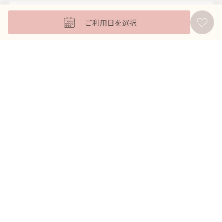
キッズフォーマル
ご利用日を選択
バッグ
羽織
アクセサリー
ふくさ
販売商品
商品を絞り込んで探す
ドレスレンタル ワンピの魔法トップへ