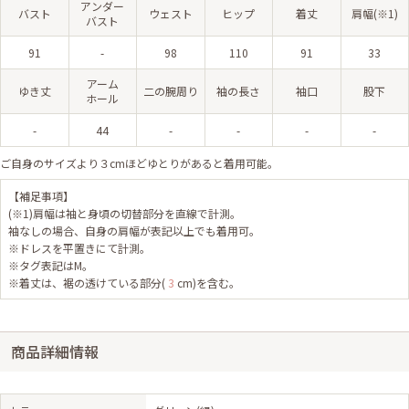
アンダー
バスト
ウェスト
ヒップ
着丈
肩幅(※1)
バスト
91
-
98
110
91
33
アーム
ゆき丈
二の腕周り
袖の長さ
袖口
股下
ホール
-
44
-
-
-
-
ご自身のサイズより３cmほどゆとりがあると着用可能。
【補足事項】
(※1)肩幅は袖と身頃の切替部分を直線で計測。
袖なしの場合、自身の肩幅が表記以上でも着用可。
※ドレスを平置きにて計測。
※タグ表記はM。
※着丈は、裾の透けている部分(
3
cm)を含む。
商品詳細情報