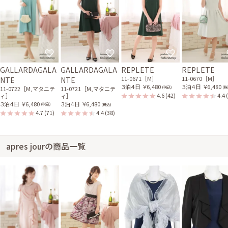
GALLARDAGALA
GALLARDAGALA
REPLETE
REPLETE
11-0671［M］
11-0670［M］
NTE
NTE
３泊４日
￥6,480
３泊４日
￥6,480
(税込)
(税
11-0722［M,マタニテ
11-0721［M,マタニテ
4.6
(42)
4.4
ィ］
ィ］
３泊４日
￥6,480
３泊４日
￥6,480
(税込)
(税込)
4.7
(71)
4.4
(38)
apres jourの商品一覧