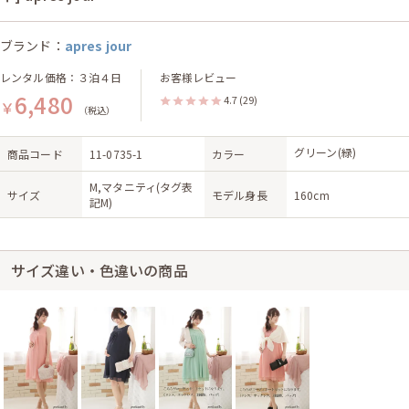
ブランド：
apres jour
レンタル価格：３泊４日
お客様レビュー
6,480
4.7
(29)
￥
（税込）
グリーン(緑)
商品コード
11-0735-1
カラー
M,マタニティ(タグ表
サイズ
モデル身長
160cm
記M)
サイズ違い・色違いの商品