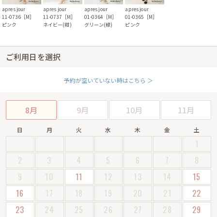
apres jour
apres jour
apres jour
apres jour
11-0736［M］
11-0737［M］
01-0364［M］
01-0365［M］
ピンク
ネイビー(紺)
グリーン(緑)
ピンク
ご利用日を選択
予約が空いていない時はこちら ＞
8月
9月
10月
11月
日
月
火
水
木
金
土
1
2
3
4
5
6
7
8
9
10
11
12
13
14
15
16
17
18
19
20
21
22
23
24
25
26
27
28
29