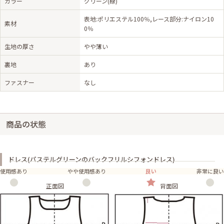
カラー
グリーン(緑)
表地:ポリエステル100％,レース部分:ナイロン10
素材
0％
生地の厚さ
やや薄い
裏地
あり
ファスナー
なし
商品の状態
ドレス(パステルグリーンのバックフリルシフォンドレス)
使用感あり
やや使用感あり
良い
非常に良い
正面図
背面図