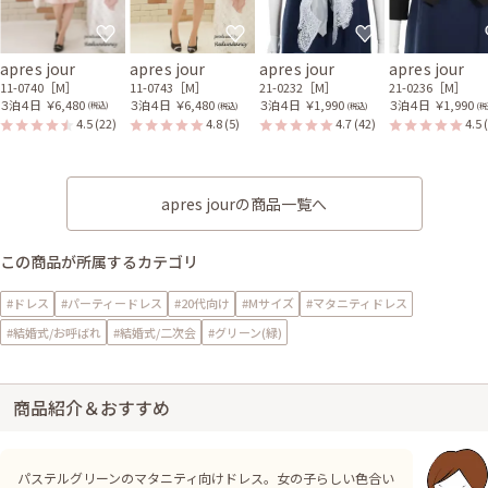
apres jour
apres jour
apres jour
apres jour
11-0740［M］
11-0743［M］
21-0232［M］
21-0236［M］
３泊４日
￥6,480
３泊４日
￥6,480
３泊４日
￥1,990
３泊４日
￥1,990
(税込)
(税込)
(税込)
(税
4.5
(22)
4.8
(5)
4.7
(42)
4.5
apres jourの商品一覧へ
この商品が所属するカテゴリ
#ドレス
#パーティードレス
#20代向け
#Mサイズ
#マタニティドレス
#結婚式/お呼ばれ
#結婚式/二次会
#グリーン(緑)
商品紹介＆おすすめ
パステルグリーンのマタニティ向けドレス。女の子らしい色合い