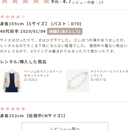
4.7
平均：
レビュー件数：29
身長155cm【Sサイズ】 (バスト：D70)
40代前半
2020/01/04
結婚式 (友人として)
サイズはぴったりで、丈はひざ下でした。 少しほつれ等がありましたが、
レンタルなのでそこまで気にならない程度でした。 普段中々着ない色合い
のドレスなので、Aラインでお腹まわりもゆったりで良かったです。
レンタル/購入した商品
ベージュのラインストーン
ホワイトパールツイストネ
ボタンジャケット
ックレス
21-0212
31-0017Q
身長152cm【妊娠中(Mサイズ)】
20代後半
2019/11/17
結婚式 (友人として)
ホテル
レビュー一覧へ