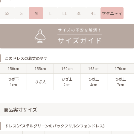
SS
S
M
L
LL
3L
4L
マタニティ
このドレスの着丈めやす
150cm
155cm
160cm
165cm
170cm
ひざ下
ひざ上
ひざ上
ひざ上
ひざ丈
1cm
2cm
4cm
7cm
商品実寸サイズ
ドレス(パステルグリーンのバックフリルシフォンドレス)