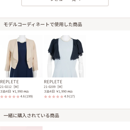
サイズはぴったりで、丈はひざ丈でした。 マタニティ用として使用しまし
たが、おなかまわりがゆったりとしていて、自分で買いたくなるくらいいい
ドレスでした。
モデルコーディネートで使用した商品
身長158cm【妊娠中(10ヶ月)】 (バスト：B70)
20代後半
2019/07/20
結婚式 (友人として)
サイズはぴったりで、丈はひざ丈でした。 ほぼひざ丈ですが、ひざが少し
見えるくらいでした。 色はとても鮮やかで初夏に良かったです。 しめつけ
がなく、妊娠10ヶ月でも安心して着られました。
REPLETE
REPLETE
21-0212［M］
21-0209［M］
３泊４日
￥1,990
３泊４日
￥1,990
(税込)
(税込)
4.6
(199)
4.9
(17)
一緒に購入されている商品