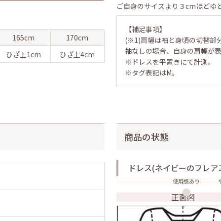
ご自身のサイズより３cmほどゆ
【補足事項】
165cm
170cm
(※1)肩幅は袖と身頃の切替部
袖なしの場合、自身の肩幅が
ひざ上
1cm
ひざ上
4cm
※ドレスを平置きにて計測。
※タグ表記はM。
商品の状態
ドレス(ネイビーのフレア
使用感あり
正面図