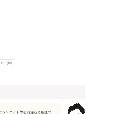
ビー(紺)
でジャケット等を羽織ると腕まわ