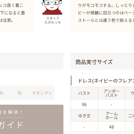
ッコ良く着こ
りがモコモコする。しっとり
膝下になると重
ビーが綺麗に目立つのはベー
スタッフ
は注意。
ストールとは違う色で揃える
たかたっち
商品実寸サイズ
ドレス(ネイビーのフレア
アンダー
3L
4L
マタニティ
バスト
バスト
96
-
アーム
ゆき丈
二
ホール
-
48