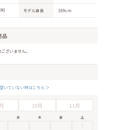
M)
モデル身長
169cm
商品
はございません。
空いていない時はこちら ＞
月
10月
11月
水
木
金
土
1