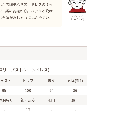
した雰囲気なら黒、ドレスのネイ
ジュ系の羽織が◎。バッグと靴は
スタッフ
と全体がおしゃれに見えやすい。
たかたっち
スリーブストレートドレス)
ウェスト
ヒップ
着丈
肩幅(※1)
95
100
94
36
の腕周り
袖の長さ
袖口
股下
-
12
-
-