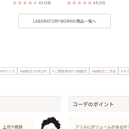
4.5
(24)
4.6
(23)
LABORATORY WORKの商品一覧へ
#Mサイズ
#結婚式/お呼ばれ
#ご親族様向け/結婚式
#結婚式/二次会
#ネイ
コーデのポイント
。上司や親族
フリルにボリュームがあるの