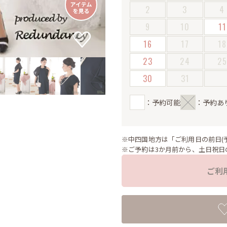
2
3
4
9
10
11
16
17
18
23
24
2
30
31
：予約可能
：予約あ
※中四国地方は「ご利用日の前日(
※ご予約は3か月前から、土日祝日
ご利