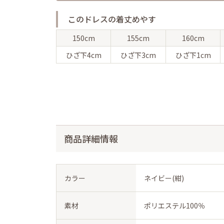
このドレスの着丈めやす
150cm
155cm
160cm
ひざ下
4cm
ひざ下
3cm
ひざ下
1cm
商品詳細情報
カラー
ネイビー(紺)
素材
ポリエステル100％