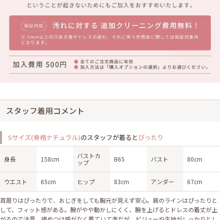
スタッフ着用コメント
Sサイズ(骨格ナチュラル)
のスタッフが着ると
ぴったり
バストカ
身長
158cm
B65
バスト
80cm
ップ
ウエスト
65cm
ヒップ
83cm
アンダー
67cm
首周りはぴったりで、おじぎをしても胸元が見えず安心。肩のラインはぴったりと
して、フィット感がある。腕がやや動かしにくく、腕を上げるとドレスの着丈が上
がるので注意。締めつけ感がなく着ていて楽だが、ビジューや生地がしっかりとし