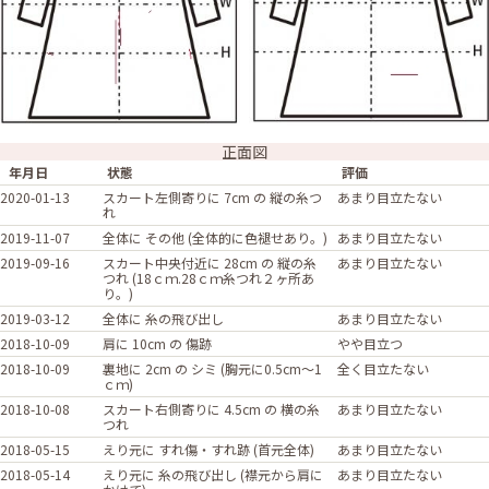
正面図
年月日
状態
評価
2020-01-13
スカート左側寄りに 7cm の 縦の糸つ
あまり目立たない
れ
2019-11-07
全体に その他 (全体的に色褪せあり。)
あまり目立たない
2019-09-16
スカート中央付近に 28cm の 縦の糸
あまり目立たない
つれ (18ｃｍ.28ｃｍ糸つれ２ヶ所あ
り。)
2019-03-12
全体に 糸の飛び出し
あまり目立たない
2018-10-09
肩に 10cm の 傷跡
やや目立つ
2018-10-09
裏地に 2cm の シミ (胸元に0.5cm～1
全く目立たない
ｃｍ)
2018-10-08
スカート右側寄りに 4.5cm の 横の糸
あまり目立たない
つれ
2018-05-15
えり元に すれ傷・すれ跡 (首元全体)
あまり目立たない
2018-05-14
えり元に 糸の飛び出し (襟元から肩に
あまり目立たない