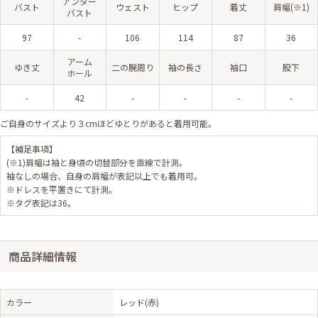
アンダー
バスト
ウェスト
ヒップ
着丈
肩幅(※1)
バスト
97
-
106
114
87
36
アーム
ゆき丈
二の腕周り
袖の長さ
袖口
股下
ホール
-
42
-
-
-
-
ご自身のサイズより３cmほどゆとりがあると着用可能。
【補足事項】
(※1)肩幅は袖と身頃の切替部分を直線で計測。
袖なしの場合、自身の肩幅が表記以上でも着用可。
※ドレスを平置きにて計測。
※タグ表記は36。
商品詳細情報
カラー
レッド(赤)