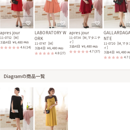
apres jour
LABORATORY W
apres jour
GALLARDAG
11-0752［M］
11-0734［M,マタニテ
ORK
NTE
ィ］
３泊４日
￥6,480
(税込)
11-0747［M］
11-0720［M,マ
３泊４日
￥6,480
4.6
(14)
(税込)
ィ］
３泊４日
￥6,480
(税込)
4.7
(37)
３泊４日
￥6,480
4.8
(27)
(税
4.7
Diagramの商品一覧