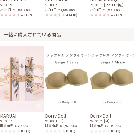
51-0099
51-0097
21-0087［SS〜LL対応］
３泊４日
￥3,000
３泊４日
￥3,000
３泊４日
￥1,990
(税込)
(税込)
(税込)
4.6
(52)
4.4
(18)
4.2
(82)
一緒に購入されている商品
MARUAI
Dorry Doll
Dorry Doll
93-0007
92-0001［S］
92-0002［M］
販売商品
￥693
販売商品
￥2,970
販売商品
￥2,970
(税込)
(税込)
(税込)
0.0
(0)
0.0
(0)
0.0
(0)