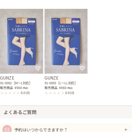
GUNZE
GUNZE
91-0002［M〜L対応］
91-0003［L〜LL対応］
販売商品
￥660
販売商品
￥660
(税込)
(税込)
0.0
(0)
0.0
(0)
よくあるご質問
予約はいつからできますか？