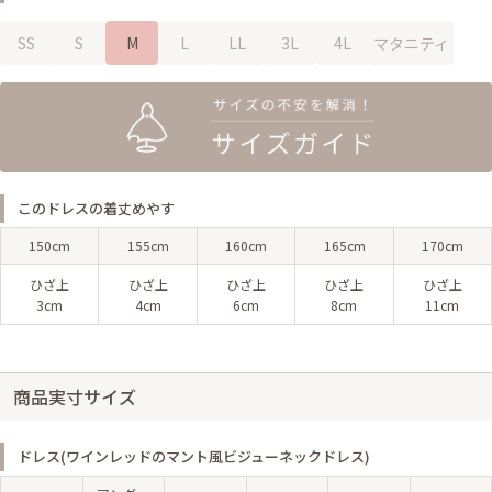
SS
S
M
L
LL
3L
4L
マタニティ
このドレスの着丈めやす
150cm
155cm
160cm
165cm
170cm
ひざ上
ひざ上
ひざ上
ひざ上
ひざ上
3cm
4cm
6cm
8cm
11cm
商品実寸サイズ
ドレス(ワインレッドのマント風ビジューネックドレス)