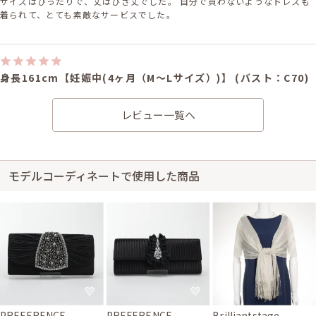
サイズはぴったりで、丈はひざ丈でした。 自分で買わないようなドレスも
着られて、とても素敵なサービスでした。
身長161cm【妊娠中(4ヶ月（M～Lサイズ）)】 (バスト：C70)
30代前半
2021/11/03
結婚式 (友人として)
レビュー一覧へ
サイズはぴったりで、丈はひざ上でした。 HPの写真拝見時、かわいいなぁ
と思ってレンタルしましたが、実際に着用した際も写真のイメージ通りで、
非常に満足できました。 何社かのサイトを拝見しましたが、多くのサイト
では黒やネイビーのドレスが中心だったり、流行のロング丈のドレスばか
りで、変わり映えがない印象を受けたので、ぜひ豊富なカラーーバリエー
モデルコーディネートで使用した商品
ションやインポートなどの個性的なドレスをご用意していただければ、ま
た次の機会も利用したいと思います。
PREFERENCE
PREFERENCE
Brilliantstage