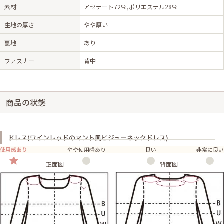
素材
アセテート72％,ポリエステル28％
生地の厚さ
やや厚い
裏地
あり
ファスナー
背中
商品の状態
ドレス(ワインレッドのマント風ビジューネックドレス)
使用感あり
やや使用感あり
良い
非常に良い
正面図
背面図