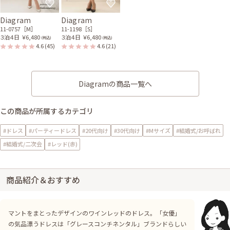
Diagram
Diagram
11-0757［M］
11-1198［S］
３泊４日
￥6,480
３泊４日
￥6,480
(税込)
(税込)
4.6
(45)
4.6
(21)
Diagramの商品一覧へ
この商品が所属するカテゴリ
#ドレス
#パーティードレス
#20代向け
#30代向け
#Mサイズ
#結婚式/お呼ばれ
#結婚式/二次会
#レッド(赤)
商品紹介＆おすすめ
マントをまとったデザインのワインレッドのドレス。「女優」
の気品漂うドレスは「グレースコンチネンタル」ブランドらしい