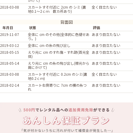
かけて)
2018-03-08
スカートすそ付近に 2cm の シミ (裏
全く目立たない
地0.1～2ｃｍ 数カ所あり)
背面図
年月日
状態
評価
2019-11-07
全体に cm のその他(全体的に色褪せあ
あまり目立たない
り。)
2019-03-12
全体に cm の糸の飛び出し
あまり目立たない
2018-05-15
えり元に cm のすれ傷・すれ跡(首元全
あまり目立たない
体)
2018-05-14
えり元に cm の糸の飛び出し(襟元から
あまり目立たない
肩にかけて)
2018-03-08
スカートすそ付近に 0.2cm のシミ(裏
全く目立たない
地0.2ｃｍ)
2018-02-14
スカート右側寄りに 7cm の横の糸つ
あまり目立たない
れ