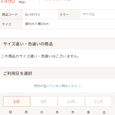
490
￥
（税込）
ベージュ
商品コード
81-0073-1
カラー
縦9cm×横10cm
サイズ
サイズ違い・色違いの商品
この商品のサイズ違い・色違いはございません。
ご利用日を選択
予約が空いていない時はこちら ＞
8月
9月
10月
11月
日
月
火
水
木
金
土