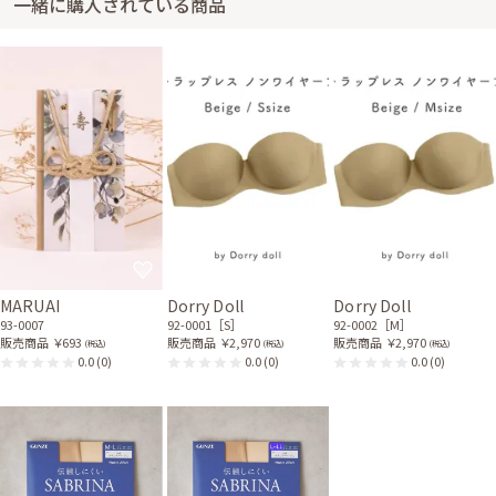
一緒に購入されている商品
身長160cm【Mサイズ(Sサイズよりの)】
30代前半
2018/09/30
結婚式 (友人として)
とてもかわいく、使いやすかったです。
レンタル/購入した商品
ブラックの後ろリボン半袖
ベージュのパールとビジュ
ボレロ
ーのサテンバッグ
21-0064
51-0116
MARUAI
Dorry Doll
Dorry Doll
93-0007
92-0001［S］
92-0002［M］
販売商品
￥693
販売商品
￥2,970
販売商品
￥2,970
(税込)
(税込)
(税込)
0.0
(0)
0.0
(0)
0.0
(0)