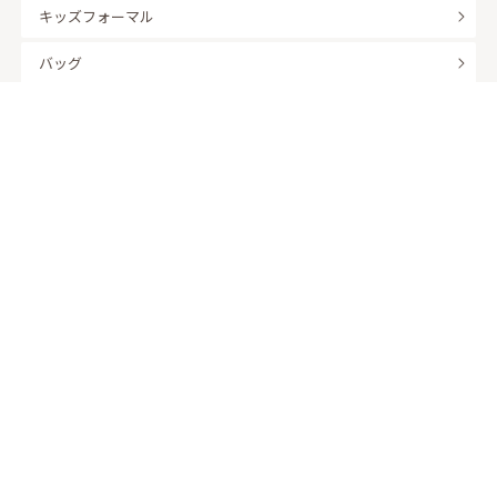
キッズフォーマル
バッグ
羽織
アクセサリー
ふくさ
販売商品
商品を絞り込んで探す
ドレスレンタル ワンピの魔法トップへ