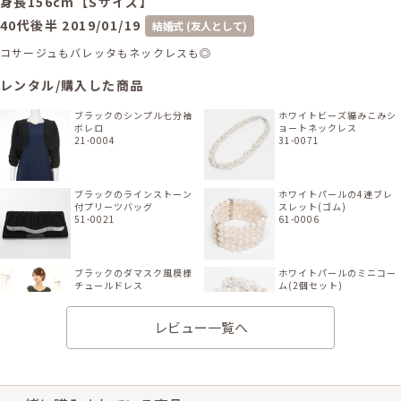
身長156cm【Sサイズ】
40代後半
2019/01/19
結婚式 (友人として)
コサージュもバレッタもネックレスも◎
レンタル/購入した商品
ブラックのシンプル七分袖
ホワイトビーズ編みこみシ
ボレロ
ョートネックレス
21-0004
31-0071
ブラックのラインストーン
ホワイトパールの4連ブレ
付プリーツバッグ
スレット(ゴム)
51-0021
61-0006
ブラックのダマスク風模様
ホワイトパールのミニコー
チュールドレス
ム(2個セット)
11-0630
81-0033
レビュー一覧へ