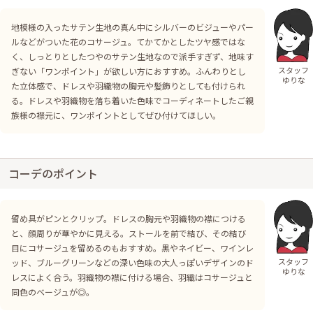
地模様の入ったサテン生地の真ん中にシルバーのビジューやパー
ルなどがついた花のコサージュ。てかてかとしたツヤ感ではな
く、しっとりとしたつやのサテン生地なので派手すぎず、地味す
スタッフ
ぎない「ワンポイント」が欲しい方におすすめ。ふんわりとし
ゆりな
た立体感で、ドレスや羽織物の胸元や髪飾りとしても付けられ
る。ドレスや羽織物を落ち着いた色味でコーディネートしたご親
族様の襟元に、ワンポイントとしてぜひ付けてほしい。
コーデのポイント
留め具がピンとクリップ。ドレスの胸元や羽織物の襟につける
と、顔周りが華やかに見える。ストールを前で結び、その結び
目にコサージュを留めるのもおすすめ。黒やネイビー、ワインレ
スタッフ
ッド、ブルーグリーンなどの深い色味の大人っぽいデザインのド
ゆりな
レスによく合う。羽織物の襟に付ける場合、羽織はコサージュと
同色のベージュが◎。