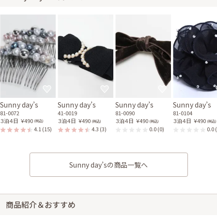
Sunny day’s
Sunny day’s
Sunny day’s
Sunny day’s
81-0072
41-0019
81-0090
81-0104
３泊４日
￥490
３泊４日
￥490
３泊４日
￥490
３泊４日
￥490
(税込)
(税込)
(税込)
(税込)
4.1
(15)
4.3
(3)
0.0
(0)
0.0
Sunny day’sの商品一覧へ
商品紹介＆おすすめ