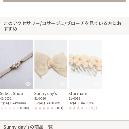
このアクセサリー/コサージュ/ブローチを見ている方にお
すすめ
Select Shop
Sunny day’s
Starmam
41-0031
81-0066
81-0036
３泊４日
￥490
３泊４日
￥490
３泊４日
￥490
(税込)
(税込)
(税込)
0.0
(0)
5.0
(1)
3.9
(9)
Sunny day’sの商品一覧