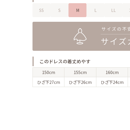
SS
S
M
L
LL
このドレスの着丈めやす
150cm
155cm
160cm
ひざ下
27cm
ひざ下
26cm
ひざ下
24cm