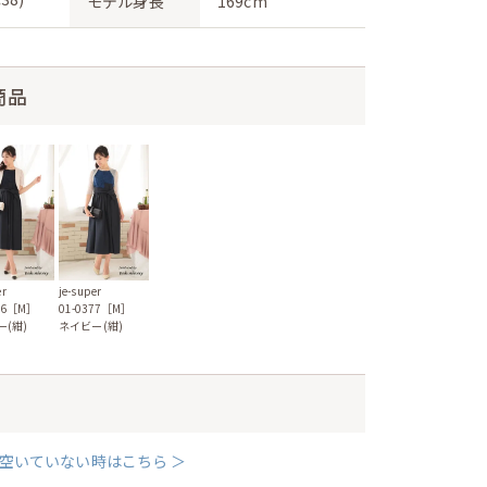
モデル身長
169cm
商品
er
je-super
376［M］
01-0377［M］
ー(紺)
ネイビー(紺)
空いていない時はこちら ＞