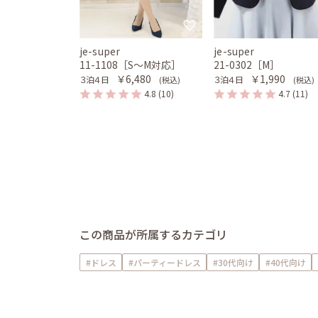
je-super
je-super
11-1108［S〜M対応］
21-0302［M］
￥6,480
￥1,990
３泊４日
３泊４日
(税込)
(税込)
4.8
(10)
4.7
(11)
この商品が所属するカテゴリ
#ドレス
#パーティードレス
#30代向け
#40代向け