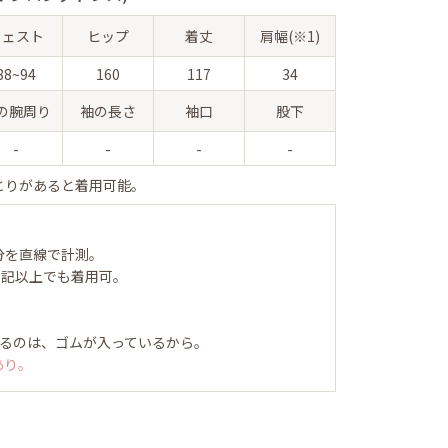
ウェスト
ヒップ
着丈
肩幅(※1)
88~94
160
117
34
の腕周り
袖の長さ
袖口
股下
-
-
-
-
とりがあると着用可能。
分を直線で計測。
表記以上でも着用可。
るのは、ゴムが入っているから。
あり。