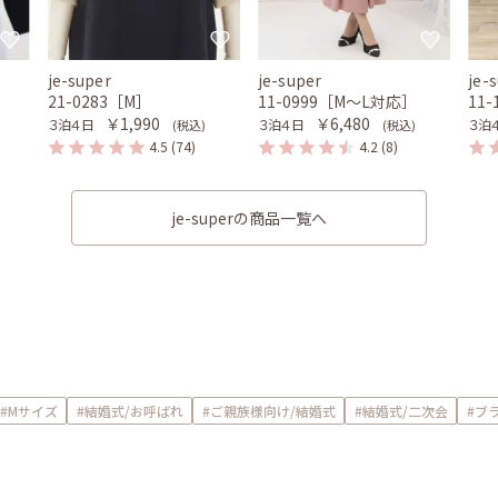
je-super
je-super
je-
21-0283［M］
11-0999［M〜L対応］
11
￥1,990
￥6,480
３泊４日
３泊４日
３泊
(税込)
(税込)
4.5
(74)
4.2
(8)
je-superの商品一覧へ
#Mサイズ
#結婚式/お呼ばれ
#ご親族様向け/結婚式
#結婚式/二次会
#ブラ