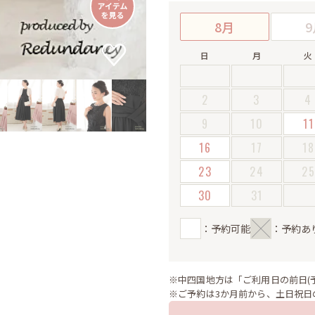
8月
9
日
月
火
2
3
4
9
10
11
16
17
18
23
24
2
30
31
：予約可能
：予約あ
※中四国地方は「ご利用日の前日(
※ご予約は3か月前から、土日祝日