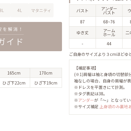
アンダー
3L
4L
マタニティ
バスト
バスト
87
68~76
アーム
ゆき丈
二
ホール
-
44
ご自身のサイズより３cmほどゆ
【補足事項】
165cm
170cm
(※1)肩幅は袖と身頃の切替部
袖なしの場合、自身の肩幅が
ひざ下
22cm
ひざ下
19cm
※ドレスを平置きにて計測。
※タグ表記は38。
※
アンダー
が「～」となってい
※サイズ補足
上身頃のみ裏地