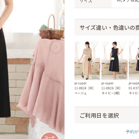
サイズ
サイズ違い・色違いの
je-super
je-super
je-sup
11-0824［M］
11-0826［M］
01-0
ベージュ
ネイビー(紺)
ネイビ
ご利用日を選択
予約が