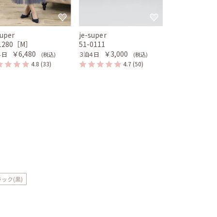
super
je-super
-1280［M］
51-0111
￥6,480
￥3,000
４日
３泊４日
(税込)
(税込)
4.8
(33)
4.7
(50)
ック(黒)