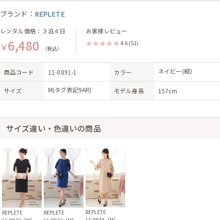
ブランド：
REPLETE
レンタル価格：３泊４日
お客様レビュー
6,480
4.6
(51)
￥
（税込）
ネイビー(紺)
商品コード
11-0891-1
カラー
M(タグ表記9AR)
サイズ
モデル身長
157cm
サイズ違い・色違いの商品
REPLETE
REPLETE
REPLETE
11-0834［M］