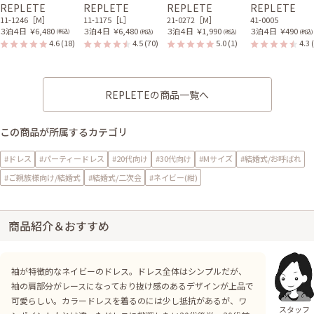
REPLETE
REPLETE
REPLETE
REPLETE
11-1246［M］
11-1175［L］
21-0272［M］
41-0005
３泊４日
￥6,480
３泊４日
￥6,480
３泊４日
￥1,990
３泊４日
￥490
(税込)
(税込)
(税込)
(税込)
4.6
(18)
4.5
(70)
5.0
(1)
4.3
REPLETEの商品一覧へ
この商品が所属するカテゴリ
#ドレス
#パーティードレス
#20代向け
#30代向け
#Mサイズ
#結婚式/お呼ばれ
#ご親族様向け/結婚式
#結婚式/二次会
#ネイビー(紺)
商品紹介＆おすすめ
袖が特徴的なネイビーのドレス。ドレス全体はシンプルだが、
袖の肩部分がレースになっており抜け感のあるデザインが上品で
可愛らしい。カラードレスを着るのには少し抵抗があるが、ワ
スタッフ