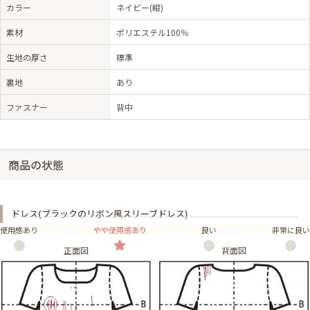
カラー
ネイビー(紺)
素材
ポリエステル100％
生地の厚さ
標準
裏地
あり
ファスナー
背中
商品の状態
ドレス(ブラックのリボン風スリーブドレス)
使用感あり
やや使用感あり
良い
非常に良い
正面図
背面図