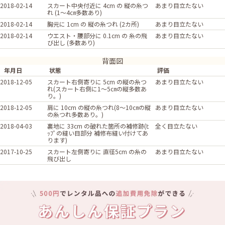
2018-02-14
スカート中央付近に 4cm の 縦の糸つ
あまり目立たない
れ (1～4㎝多数あり)
2018-02-14
胸元に 1cm の 縦の糸つれ (2カ所)
あまり目立たない
2018-02-14
ウエスト・腰部分に 0.1cm の 糸の飛
あまり目立たない
び出し (多数あり)
背面図
年月日
状態
評価
2018-12-05
スカート右側寄りに 5cm の縦の糸つ
あまり目立たない
れ(スカート右側に1～5㎝の縦多数あ
り。)
2018-12-05
肩に 10cm の縦の糸つれ(8～10㎝の縦
あまり目立たない
の糸つれ多数あり。)
2018-04-03
裏地に 33cm の破れた箇所の補修跡(ﾋ
全く目立たない
ｯﾌﾟの縫い目部分 補修布縫い付けてあ
ります)
2017-10-25
スカート左側寄りに 直径5cm の糸の
あまり目立たない
飛び出し