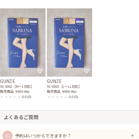
GUNZE
GUNZE
91-0002［M〜L対応］
91-0003［L〜LL対応］
販売商品
￥660
販売商品
￥660
(税込)
(税込)
0.0
(0)
0.0
(0)
よくあるご質問
予約はいつからできますか？