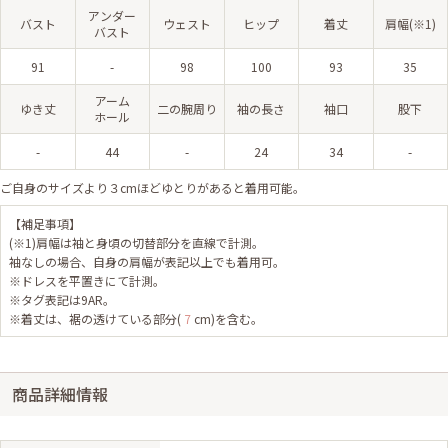
アンダー
バスト
ウェスト
ヒップ
着丈
肩幅(※1)
バスト
91
-
98
100
93
35
アーム
ゆき丈
二の腕周り
袖の長さ
袖口
股下
ホール
-
44
-
24
34
-
ご自身のサイズより３cmほどゆとりがあると着用可能。
【補足事項】
(※1)肩幅は袖と身頃の切替部分を直線で計測。
袖なしの場合、自身の肩幅が表記以上でも着用可。
※ドレスを平置きにて計測。
※タグ表記は9AR。
※着丈は、裾の透けている部分(
7
cm)を含む。
商品詳細情報