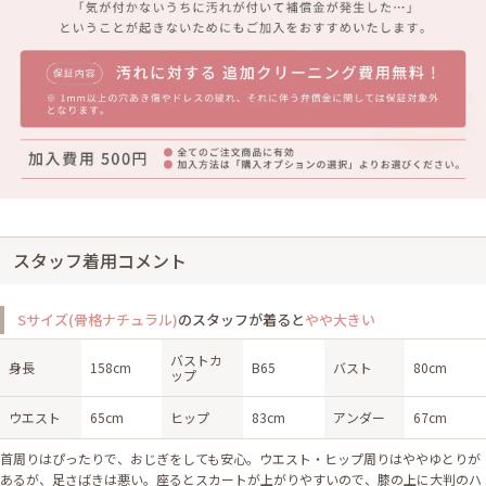
スタッフ着用コメント
Sサイズ(骨格ナチュラル)
のスタッフが着ると
やや大きい
バストカ
身長
158cm
B65
バスト
80cm
ップ
ウエスト
65cm
ヒップ
83cm
アンダー
67cm
首周りはぴったりで、おじぎをしても安心。ウエスト・ヒップ周りはややゆとりが
あるが、足さばきは悪い。座るとスカートが上がりやすいので、膝の上に大判のハ