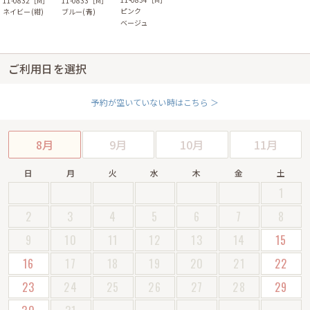
11-0833［M］
11-0832［M］
ピンク
ブルー(青)
ネイビー(紺)
ベージュ
ご利用日を選択
予約が空いていない時はこちら ＞
8月
9月
10月
11月
日
月
火
水
木
金
土
1
2
3
4
5
6
7
8
9
10
11
12
13
14
15
16
17
18
19
20
21
22
23
24
25
26
27
28
29