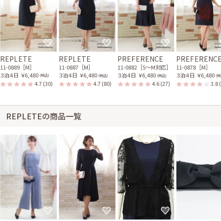
REPLETE
REPLETE
PREFERENCE
PREFERENC
11-0889［M］
11-0887［M］
11-0882［S〜M対応］
11-0878［M］
３泊４日
￥6,480
３泊４日
￥6,480
３泊４日
￥6,480
３泊４日
￥6,480
(税込)
(税込)
(税込)
(税
4.7
(30)
4.7
(80)
4.6
(27)
3.8
REPLETEの商品一覧