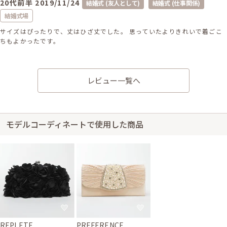
20代前半
2019/11/24
結婚式 (友人として)
結婚式 (仕事関係)
結婚式場
サイズはぴったりで、丈はひざ丈でした。 思っていたよりきれいで着ごこ
ちもよかったです。
レビュー一覧へ
身長155cm【Mサイズ】 (バスト：B70)
30代前半
2019/09/29
結婚式 (友人として)
サイズはぴったりで、丈はひざ丈でした。 使用感ありとの記載でしたが、
モデルコーディネートで使用した商品
それ程気にならず、むしろ肌なじみが良く着やすかったです。 デザインも
とても気に入りました。
REPLETE
PREFERENCE