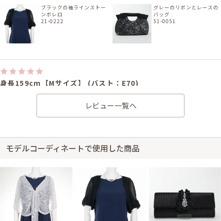
ブラックの袖ラインストー
グレーのリボンとレースの
ンボレロ
バッグ
21-0222
51-0051
身長159cm【Mサイズ】 (バスト：E70)
20代前半
2018/07/22
結婚式 (友人として)
レビュー一覧へ
サイズはぴったりで、丈はひざ丈でした。 色も形も清潔感があって上品で
した。
モデルコーディネートで使用した商品
身長160cm【Mサイズ】
30代前半
2018/07/14
結婚式 (友人として)
サイズはぴったりで、丈はひざ丈でした。 胸元の開きが少ないドレスを探
していたので、丈もひざ丈で着用できて丁度良かったです。 ただ、肩のフ
リルの部分のたたみジワがとれませんでした。 二晩吊るしましたが、フリ
ルの部分が写真のようにキレイではなくぐちゃっとしていました。 フリル