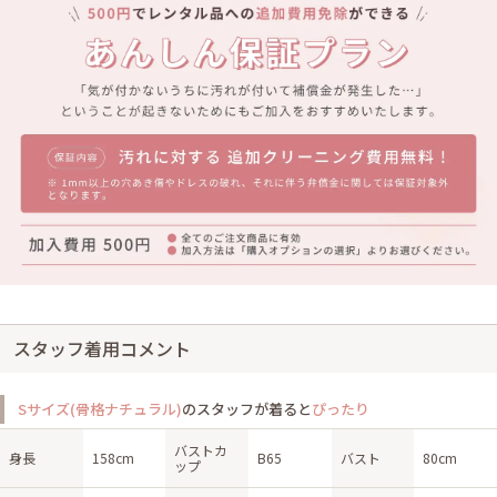
スタッフ着用コメント
Sサイズ(骨格ナチュラル)
のスタッフが着ると
ぴったり
バストカ
身長
158cm
B65
バスト
80cm
ップ