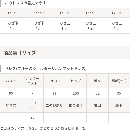
このドレスの着丈めやす
150cm
155cm
160cm
165cm
170cm
ひざ下
ひざ下
ひざ上
ひざ上
ひざ上
2cm
1cm
1cm
3cm
6cm
商品実寸サイズ
ドレス(ブルーのショルダーリボンマットドレス)
アンダー
バスト
ウェスト
ヒップ
着丈
肩幅(※1)
バスト
89
-
88
100
92
35
アーム
ゆき丈
二の腕周り
袖の長さ
袖口
股下
ホール
-
42
-
-
-
-
ご自身のサイズより３cmほどゆとりがあると着用可能。