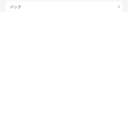
バッグ
羽織
アクセサリー
ふくさ
販売商品
商品を絞り込んで探す
ドレスレンタル ワンピの魔法トップへ