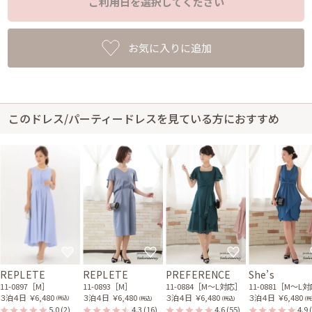
ご利用日を選択してください
お気に入りに追加
このドレス/パーティードレスを見ている方におすすめ
REPLETE
REPLETE
PREFERENCE
She’s
11-0897［M］
11-0893［M］
11-0884［M〜L対応］
11-0881［M〜L
３泊４日
￥6,480
３泊４日
￥6,480
３泊４日
￥6,480
３泊４日
￥6,480
(税込)
(税込)
(税込)
(税
5.0
(2)
4.3
(16)
4.6
(55)
4.9