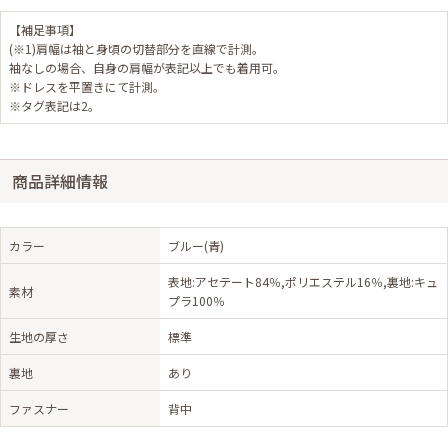
【補足事項】
(※1)肩幅は袖と身頃の切替部分を直線で計測。
袖なしの場合、自身の肩幅が表記以上でも着用可。
※ドレスを平置きにて計測。
※タグ表記は2。
商品詳細情報
カラー
ブルー(青)
表地:アセテート84％,ポリエステル16％,裏地:キュ
素材
プラ100％
生地の厚さ
標準
裏地
あり
ファスナー
背中