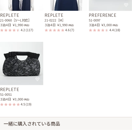
を見せながら着用したかったのですが、結局ボレロで全て隠して着用しま
した。 肩にフリルのある商品なので、フリルにシワができないようにたた
REPLETE
REPLETE
PREFERENCE
んだ方が良いと思います。 吊るしてもシワが取れません。 商品写真のよう
21-0060［S〜L対応］
21-0222［M］
51-0097
なフリルをイメージしていたので、正直がっかりしました。
３泊４日
￥1,990
３泊４日
￥1,990
３泊４日
￥3,000
(税込)
(税込)
(税込)
4.2
(117)
4.6
(7)
4.4
(18)
ワンピの魔法からのご返信
【対応済み】フリルを補修いたしました。ご迷惑をおかけし申し訳ありま
せん。
レンタル/購入した商品
ブラックの背中レースの半
袖ボレロ
21-0187
REPLETE
51-0051
３泊４日
￥3,000
(税込)
4.5
(19)
一緒に購入されている商品