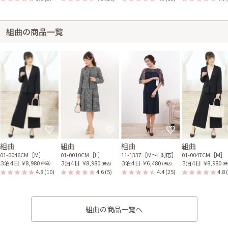
組曲の商品一覧
組曲
組曲
組曲
組曲
01-0046CM［M］
01-0010CM［L］
11-1337［M〜L対応］
01-0047CM［M］
３泊４日
￥8,980
３泊４日
￥8,980
３泊４日
￥6,480
３泊４日
￥8,980
(税込)
(税込)
(税込)
(税
4.8
(10)
4.6
(5)
4.4
(25)
4.8
組曲の商品一覧へ