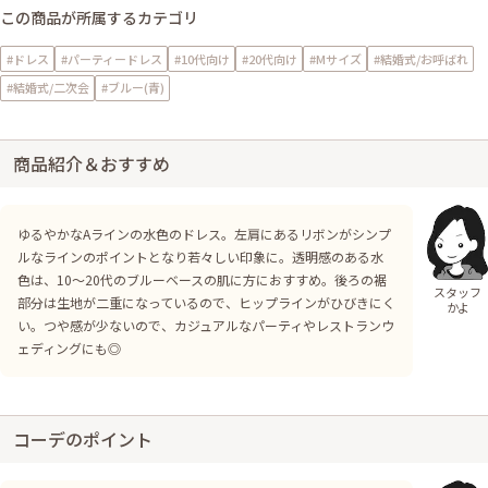
この商品が所属するカテゴリ
#ドレス
#パーティードレス
#10代向け
#20代向け
#Mサイズ
#結婚式/お呼ばれ
#結婚式/二次会
#ブルー(青)
商品紹介＆おすすめ
ゆるやかなAラインの水色のドレス。左肩にあるリボンがシンプ
ルなラインのポイントとなり若々しい印象に。透明感のある水
色は、10〜20代のブルーベースの肌に方におすすめ。後ろの裾
スタッフ
部分は生地が二重になっているので、ヒップラインがひびきにく
かよ
い。つや感が少ないので、カジュアルなパーティやレストランウ
ェディングにも◎
コーデのポイント