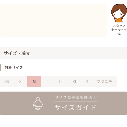
スタッフ
セーラちゃ
ん
サイズ・着丈
対象サイズ
SS
S
M
L
LL
3L
4L
マタニティ