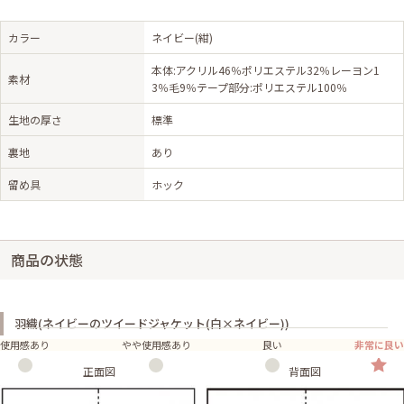
カラー
ネイビー(紺)
本体:アクリル46％ポリエステル32％レーヨン1
素材
3％毛9％テープ部分:ポリエステル100％
生地の厚さ
標準
裏地
あり
留め具
ホック
商品の状態
羽織(ネイビーのツイードジャケット(白×ネイビー))
使用感あり
やや使用感あり
良い
非常に良い
正面図
背面図