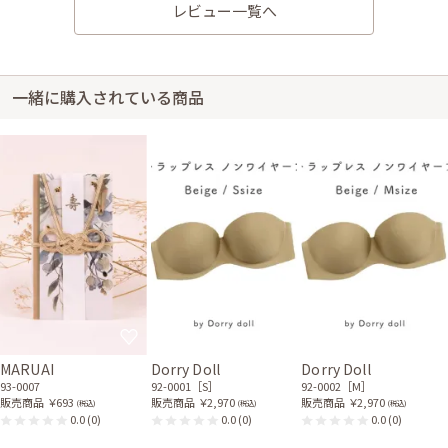
30代後半
2019/03/22
レビュー一覧へ
結婚式 (母親として)
やや小さかったが、見た目は大丈夫でした。
レンタル/購入した商品
一緒に購入されている商品
ネイビーの七分袖ワンピー
スセレモニーセット
01-0014CM
MARUAI
Dorry Doll
Dorry Doll
93-0007
92-0001［S］
92-0002［M］
販売商品
￥693
販売商品
￥2,970
販売商品
￥2,970
(税込)
(税込)
(税込)
0.0
(0)
0.0
(0)
0.0
(0)