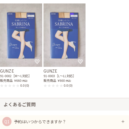
GUNZE
GUNZE
91-0002［M〜L対応］
91-0003［L〜LL対応］
販売商品
￥660
販売商品
￥660
(税込)
(税込)
0.0
(0)
0.0
(0)
よくあるご質問
予約はいつからできますか？