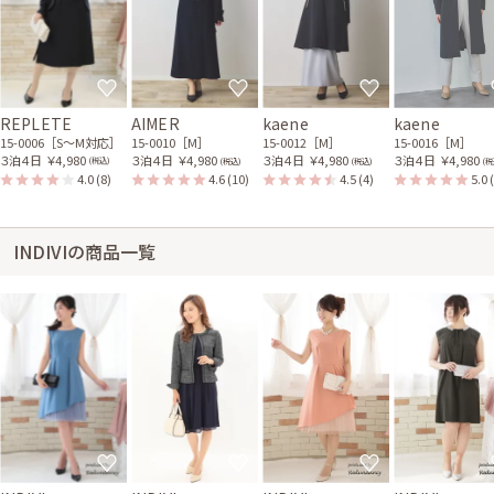
REPLETE
AIMER
kaene
kaene
15-0006［S〜M対応］
15-0010［M］
15-0012［M］
15-0016［M］
３泊４日
￥4,980
３泊４日
￥4,980
３泊４日
￥4,980
３泊４日
￥4,980
(税込)
(税込)
(税込)
(税
4.0
(8)
4.6
(10)
4.5
(4)
5.0
INDIVIの商品一覧