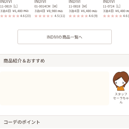
INDIVI
INDIVI
INDIVI
INDIVI
11-0819［L］
01-0014CM［M］
11-0818［M］
11-0724［L］
３泊４日
￥6,480
３泊４日
￥8,980
３泊４日
￥6,480
３泊４日
￥6,480
(税込)
(税込)
(税込)
(税
4.6
(23)
4.5
(11)
4.6
(9)
4.6
INDIVIの商品一覧へ
商品紹介＆おすすめ
スタッフ
セーラちゃ
ん
コーデのポイント