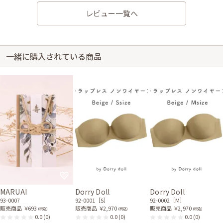
レビュー一覧へ
身長166cm【Mサイズ(Lサイズよりの)】 (バスト：B75)
30代前半
2021/07/31
結婚式 (友人として)
サイズはぴったりで、丈はひざ丈でした。 すごく素敵でした! サイズもピ
一緒に購入されている商品
ッタリでした。
レンタル/購入した商品
ブラックのジャケット風シ
ホワイトパールの花モチー
ンプルボレロ
フネックレス
21-0220
31-0177
身長165cm【Mサイズ】 (バスト：A75)
20代前半
2021/04/17
結婚式 (友人として)
サイズはぴったりで、丈はひざ丈でした。 普通に良かったです。 ほぼ写真
MARUAI
Dorry Doll
Dorry Doll
のイメージ通りです。 ただ色が写真より薄く白に近かったのでびっくりし
93-0007
92-0001［S］
92-0002［M］
ました。 ドレスにしわがあったが、1日つっておいたら、直ったので良かっ
販売商品
￥693
販売商品
￥2,970
販売商品
￥2,970
(税込)
(税込)
(税込)
たです。 兄の結婚式で着ました。 上品なドレスで良かったです。 ありがと
0.0
(0)
0.0
(0)
0.0
(0)
うございました。