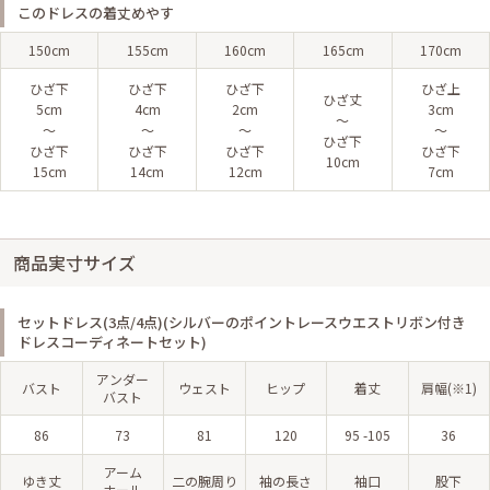
このドレスの着丈めやす
150cm
155cm
160cm
165cm
170cm
ひざ下
ひざ下
ひざ下
ひざ上
ひざ丈
5cm
4cm
2cm
3cm
〜
〜
〜
〜
〜
ひざ下
ひざ下
ひざ下
ひざ下
ひざ下
10cm
15cm
14cm
12cm
7cm
商品実寸サイズ
セットドレス(3点/4点)(シルバーのポイントレースウエストリボン付き
ドレスコーディネートセット)
アンダー
バスト
ウェスト
ヒップ
着丈
肩幅(※1)
バスト
86
73
81
120
95 -105
36
アーム
ゆき丈
二の腕周り
袖の長さ
袖口
股下
ホール