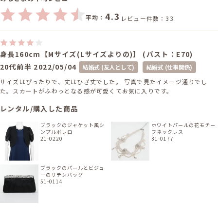
4.3
平均：
レビュー件数：33
身長160cm【Mサイズ(Lサイズよりの)】 (バスト：E70)
20代前半
2022/05/04
結婚式 (友人として)
結婚式 (仕事関係)
サイズはぴったりで、丈はひざ丈でした。 写真で見たイメージ通りでし
た。スカートがふわっとなる感が可愛くてお気に入りです。
レンタル/購入した商品
ブラックのジャケット風シ
ホワイトパールの花モチー
ンプルボレロ
フネックレス
21-0220
31-0177
ブラックのパールとビジュ
ーのサテンバッグ
51-0114