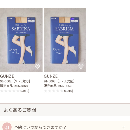
レンタル/購入した商品
ブラックのジャケット風シ
ホワイトパールの花モチー
ンプルボレロ
フネックレス
21-0220
31-0177
ブラックのパールとビジュ
ーのサテンバッグ
51-0114
GUNZE
GUNZE
91-0002［M〜L対応］
91-0003［L〜LL対応］
販売商品
￥660
販売商品
￥660
(税込)
(税込)
0.0
(0)
0.0
(0)
よくあるご質問
予約はいつからできますか？