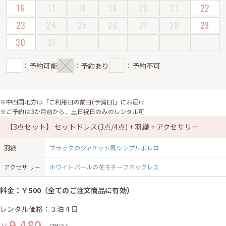
16
17
18
19
20
21
22
23
24
25
26
27
28
29
30
31
：予約可能
：予約あり
：予約不可
※中四国地方は「ご利用日の前日(予備日)」にお届け
※ご予約は3か月前から、土日祝日のみのレンタル可
【3点セット】 セットドレス(3点/4点) + 羽織 + アクセサリー
羽織
ブラックのジャケット風シンプルボレロ
アクセサリー
ホワイトパールの花モチーフネックレス
料金：￥500（全てのご注文商品に有効）
レンタル価格：３泊４日
9,480
￥