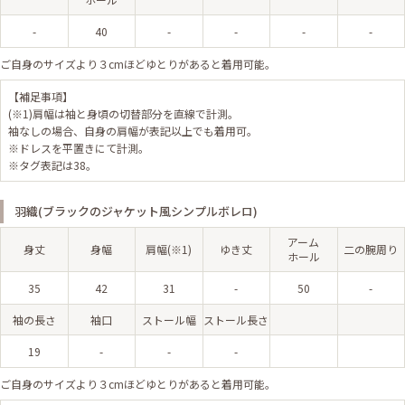
-
40
-
-
-
-
ご自身のサイズより３cmほどゆとりがあると着用可能。
【補足事項】
(※1)肩幅は袖と身頃の切替部分を直線で計測。
袖なしの場合、自身の肩幅が表記以上でも着用可。
※ドレスを平置きにて計測。
※タグ表記は38。
羽織(ブラックのジャケット風シンプルボレロ)
アーム
身丈
身幅
肩幅(※1)
ゆき丈
二の腕周り
ホール
35
42
31
-
50
-
袖の長さ
袖口
ストール幅
ストール長さ
19
-
-
-
ご自身のサイズより３cmほどゆとりがあると着用可能。