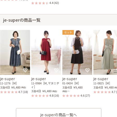
4.4
(42)
je-superの商品一覧
セット
je-super
je-super
je-super
je-super
11-1276［M］
11-0984［M,マタニテ
01-0434［M］
11-0825［M］
ィ］
３泊４日
￥6,480
３泊４日
￥9,480
３泊４日
￥6,480
(税込)
(税
３泊４日
￥6,480
4.7
(18)
4.7
(税込)
(税込) 〜
4.8
(16)
4.6
(27)
je-superの商品一覧へ