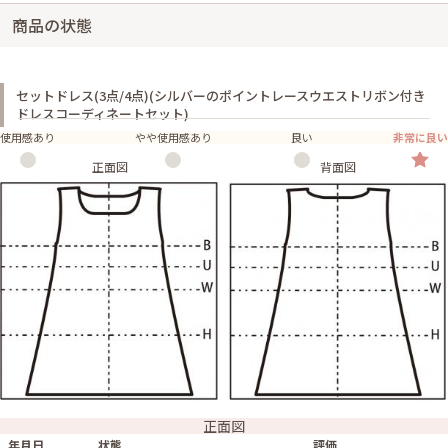
商品の状態
セットドレス(3点/4点)(シルバーのポイントレースウエストリボン付き
ドレスコーディネートセット)
使用感あり
やや使用感あり
良い
非常に良い
正面図
背面図
正面図
年月日
状態
評価