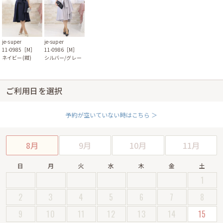
je-super
je-super
11-0985［M］
11-0986［M］
ネイビー(紺)
シルバー/グレー
ご利用日を選択
予約が空いていない時はこちら ＞
8月
9月
10月
11月
日
月
火
水
木
金
土
1
2
3
4
5
6
7
8
9
10
11
12
13
14
15