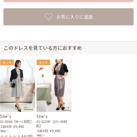
お気に入りに追加
このドレスを見ている方におすすめ
セット
セット
She’s
She’s
01-0386［M〜L対応］
01-0229F［SS〜M対
応］
３泊４日
￥9,480
３泊４日
￥9,480
(税込) 〜
4.6
(90)
(税込) 〜