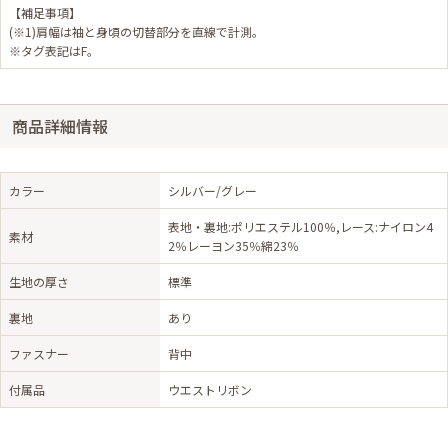
【補足事項】
(※1)肩幅は袖と身頃の切替部分を直線で計測。
※タグ表記はF。
商品詳細情報
カラー
シルバー/グレー
表地・裏地:ポリエステル100％,レース:ナイロン4
素材
2％レーヨン35％綿23％
生地の厚さ
標準
裏地
あり
ファスナー
背中
付属品
ウエストリボン