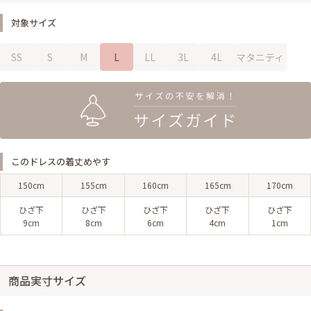
対象サイズ
SS
S
M
L
LL
3L
4L
マタニティ
このドレスの着丈めやす
150cm
155cm
160cm
165cm
170cm
ひざ下
ひざ下
ひざ下
ひざ下
ひざ下
9cm
8cm
6cm
4cm
1cm
商品実寸サイズ