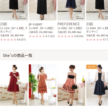
23区
je-super
PREFERENCE
23区
11-1016［M〜L対応,マ
11-0997［M〜L対応］
11-0965［M〜L対応］
11-0944［M〜L
タニティ］
タニティ］
３泊４日
￥6,480
３泊４日
￥6,480
(税込)
(税込)
３泊４日
￥6,480
３泊４日
￥6,480
4.7
(13)
4.8
(24)
(税込)
(税
4.6
(37)
4.7
She’sの商品一覧
セット