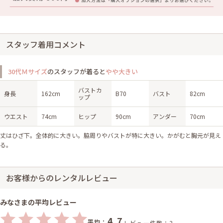
スタッフ着用コメント
30代Ｍサイズ
のスタッフが着ると
やや大きい
バストカ
身長
162cm
B70
バスト
82cm
ップ
ウエスト
74cm
ヒップ
90cm
アンダー
70cm
丈はひざ下。全体的に大きい。脇周りやバストが特に大きい。かがむと胸元が見え
る。
お客様からのレンタルレビュー
みなさまの平均レビュー
4.7
平均：
レビュー件数：3