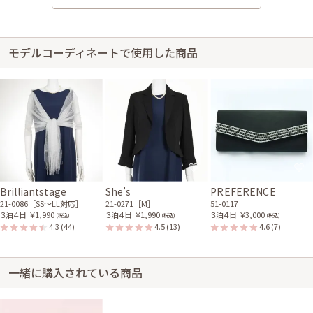
50代～
2019/07/27
結婚式 (友人として)
サイズはぴったりでした。 とても着ごこちが良かったです。 シルバー系の
羽織物がもう少し増えるといいと思います。 返送用のテープが同封されて
モデルコーディネートで使用した商品
いると嬉しいです。
ワンピの魔法からのご返信
【検討中】ご要望のシルバー系の羽織物を増やしていきます!ご意見ありが
とうございます!
レンタル/購入した商品
シルバーのラメ入りストー
ル
21-0086
Brilliantstage
She’s
PREFERENCE
21-0086［SS〜LL対応］
21-0271［M］
51-0117
３泊４日
￥1,990
３泊４日
￥1,990
３泊４日
￥3,000
(税込)
(税込)
(税込)
4.3
(44)
4.5
(13)
4.6
(7)
身長173cm【Lサイズ】
30代前半
2019/03/10
結婚式 (友人として)
一緒に購入されている商品
サイズはぴったりで、丈はひざ上でした。 173cmの私にはヒザ上になって
しまいましたが、デザインはすごく気に入りました。 見た目はすごく体の
ラインが出るのに、着た感じはゆとりがあって着やすかったです。 いつも