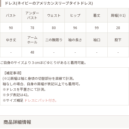
ドレス(ネイビーのアメリカンスリーブタイトドレス)
アンダー
バスト
ウェスト
ヒップ
着丈
肩幅(※1)
バスト
90
78
80
96
99
28
アーム
ゆき丈
二の腕周り
袖の長さ
袖口
股下
ホール
-
48
-
-
-
-
ご自身のサイズより３cmほどゆとりがあると着用可能。
【補足事項】
(※1)肩幅は袖と身頃の切替部分を直線で計測。
袖なしの場合、自身の肩幅が表記以上でも着用可。
※ドレスを平置きにて計測。
※タグ表記は42。
※サイズ補足
ドレスにパット付き。
商品詳細情報