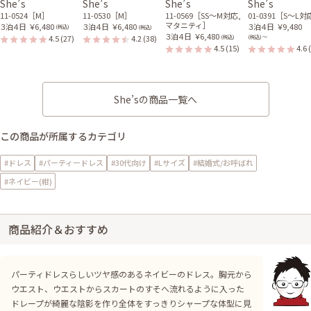
She’s
She’s
She’s
She’s
11-0524［M］
11-0530［M］
11-0569［SS〜M対応,
01-0391［S〜L
マタニティ］
３泊４日
￥6,480
３泊４日
￥6,480
３泊４日
￥9,480
(税込)
(税込)
３泊４日
￥6,480
4.5
(27)
4.2
(38)
(税込)
(税込) 〜
4.5
(15)
4.6
She’sの商品一覧へ
この商品が所属するカテゴリ
#ドレス
#パーティードレス
#30代向け
#Lサイズ
#結婚式/お呼ばれ
#ネイビー(紺)
商品紹介＆おすすめ
パーティドレスらしいツヤ感のあるネイビーのドレス。胸元から
ウエスト、ウエストからスカートのすそへ流れるように入った
ドレープが綺麗な陰影を作り全体をすっきりシャープな体型に見