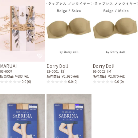
ステキなドレス、ありがとうございます。 デザインもとてもよく、また利
用しようと思っています。
MARUAI
Dorry Doll
Dorry Doll
93-0007
92-0001［S］
92-0002［M］
販売商品
￥693
販売商品
￥2,970
販売商品
￥2,970
(税込)
(税込)
(税込)
0.0
(0)
0.0
(0)
0.0
(0)