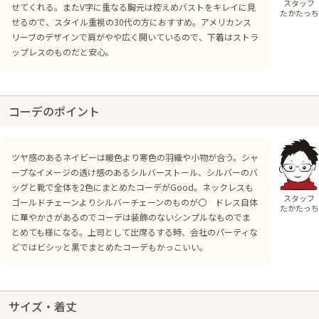
スタッフ
せてくれる。またV字に重なる胸元は控えめバストをキレイに見
たかたっち
せるので、スタイル重視の30代の方におすすめ。アメリカンス
リーブのデザインで肩がやや広く開いているので、下着はストラ
ップレスのものだと安心。
コーデのポイント
ツヤ感のあるネイビーは暖色より寒色の羽織や小物が合う。シャ
ープなイメージの透け感のあるシルバーストール、シルバーのバ
ッグと靴で全体を2色にまとめたコーデがGood。ネックレスも
スタッフ
ゴールドチェーンよりシルバーチェーンのものが〇 ドレス自体
たかたっち
に華やかさがあるのでコーデは装飾のないシンプルなものでま
とめても様になる。上司として出席るする時、会社のパーティな
どではビシッと黒でまとめたコーデもかっこいい。
サイズ・着丈