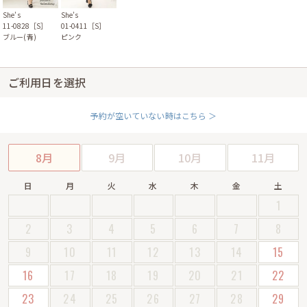
She’s
She’s
11-0828［S］
01-0411［S］
ブルー(青)
ピンク
ご利用日を選択
予約が空いていない時はこちら ＞
8月
9月
10月
11月
日
月
火
水
木
金
土
1
2
3
4
5
6
7
8
9
10
11
12
13
14
15
16
17
18
19
20
21
22
23
24
25
26
27
28
29