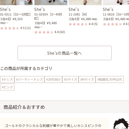
She’s
She’s
She’s
She’s
01-0311［SS〜S対応］
01-0293H［S〜M対
11-1042［M］
11-0616［SS〜S
応］
３泊４日
￥8,530
３泊４日
￥6,480
３泊４日
￥6,480
(税込)
(税
３泊４日
￥9,480
4.4
(5)
4.4
(税込) 〜
4.5
(11)
(税込) 〜
4.4
(63)
She’sの商品一覧へ
この商品が所属するカテゴリ
#ドレス
#パーティードレス
#20代向け
#Sサイズ
#Mサイズ
#結婚式/お呼ばれ
#ピンク
商品紹介＆おすすめ
ゴールドのクラシカルな刺繍が華やかで美しいカシスピンクの