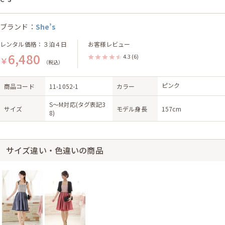
ブランド：
She’s
レンタル価格：３泊４日
お客様レビュー
6,480
4.3
(6)
￥
（税込）
ピンク
商品コード
11-1052-1
カラー
S〜M対応(タグ表記3
サイズ
モデル身長
157cm
8)
サイズ違い・色違いの商品