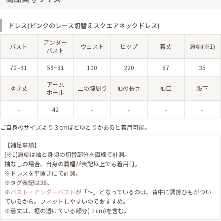
ドレス(ピンクのレース切替えスクエアネックドレス)
アンダー
バスト
ウェスト
ヒップ
着丈
肩幅(※1)
バスト
70 -91
59~81
100
220
87
35
アーム
ゆき丈
二の腕周り
袖の長さ
袖口
股下
ホール
-
42
-
-
-
-
ご自身のサイズより３cmほどゆとりがあると着用可能。
【補足事項】
(※1)肩幅は袖と身頃の切替部分を直線で計測。
袖なしの場合、自身の肩幅が表記以上でも着用可。
※ドレスを平置きにて計測。
※タグ表記は38。
※
バスト・アンダーバスト
が「～」となっているのは、背中に調節ひもがつい
ているから。フィットしやすいのでおすすめ。
※着丈は、裾の透けている部分(
3
cm)を含む。