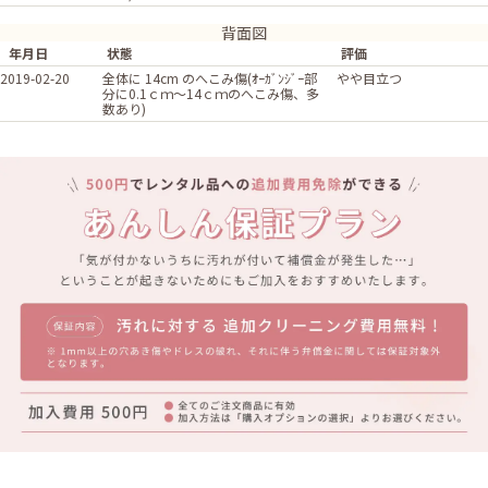
背面図
年月日
状態
評価
2019-02-20
全体に 14cm のへこみ傷(ｵｰｶﾞﾝｼﾞｰ部
やや目立つ
分に0.1ｃｍ～14ｃｍのへこみ傷、多
数あり)