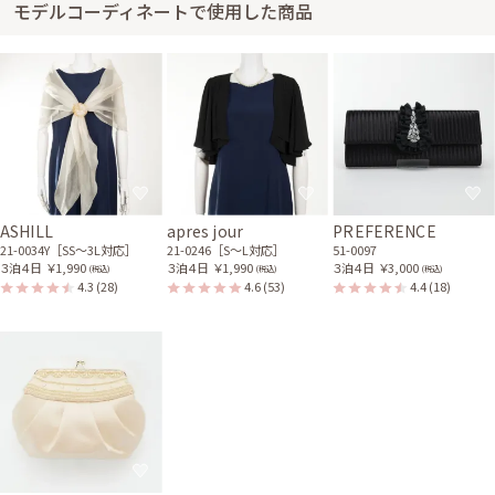
す。
モデルコーディネートで使用した商品
ワンピの魔法からのご返信
商品の肩ひもの調整について、ご連絡いただきありがとうございました。肩
ひもの位置は4段階で変えられるようになっておりますが、おわかりにくく
ご不便をおかけして申し訳ございませんでした。
レンタル/購入した商品
ゴールドのラメ入りストー
ホワイトパールとダイヤ調
ル
ストーンのネックレス
ASHILL
apres jour
PREFERENCE
21-0087
31-0186
21-0034Y［SS〜3L対応］
21-0246［S〜L対応］
51-0097
３泊４日
￥1,990
３泊４日
￥1,990
３泊４日
￥3,000
(税込)
(税込)
(税込)
4.3
(28)
4.6
(53)
4.4
(18)