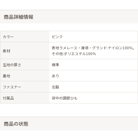
商品詳細情報
カラー
ピンク
表地ラメレース・身頃・グランド:ナイロン100％,
素材
その他:ポリエステル100％
生地の厚さ
標準
裏地
あり
ファスナー
左脇
付属品
背中の調節ひも
商品の状態