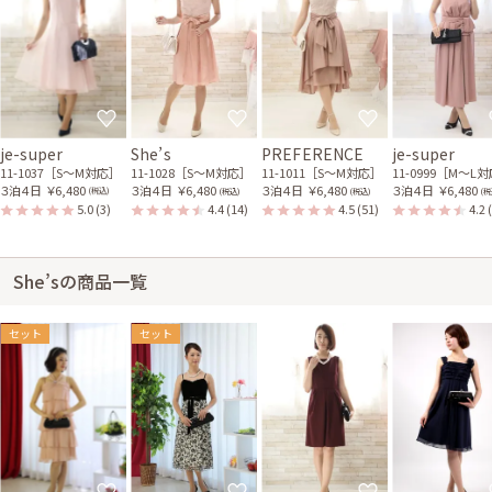
je-super
She’s
PREFERENCE
je-super
11-1037［S〜M対応］
11-1028［S〜M対応］
11-1011［S〜M対応］
11-0999［M〜L
３泊４日
￥6,480
３泊４日
￥6,480
３泊４日
￥6,480
３泊４日
￥6,480
(税込)
(税込)
(税込)
(税
5.0
(3)
4.4
(14)
4.5
(51)
4.2
She’sの商品一覧
セット
セット