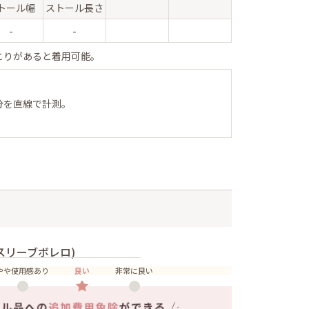
トール幅
ストール長さ
-
-
とりがあると着用可能。
分を直線で計測。
スリーブボレロ)
やや使用感あり
良い
非常に良い