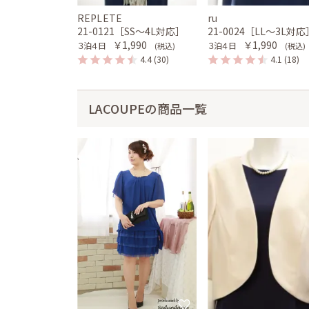
REPLETE
ru
21-0121［SS〜4L対応］
21-0024［LL〜3L対応
￥1,990
￥1,990
３泊４日
３泊４日
(税込)
(税込)
4.4
(30)
4.1
(18)
LACOUPEの商品一覧