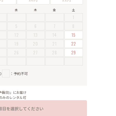
水
木
金
土
1
5
6
7
8
12
13
14
15
19
20
21
22
5
26
27
28
29
り
：予約不可
予備日)」にお届け
のみのレンタル可
用日を選択してください