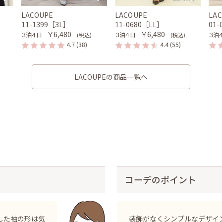
LACOUPE
LACOUPE
LA
11-1399［3L］
11-0680［LL］
01
￥6,480
￥6,480
３泊４日
３泊４日
３泊
(税込)
(税込)
4.7
(38)
4.4
(55)
LACOUPEの商品一覧へ
コーデのポイント
した袖の形は気
装飾がなくシンプルなデザイ