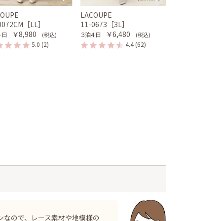
COUPE
LACOUPE
-0072CM［LL］
11-0673［3L］
￥8,980
￥6,480
４日
３泊４日
(税込)
(税込)
5.0
(2)
4.4
(62)
ンなので、レース素材や地模様の