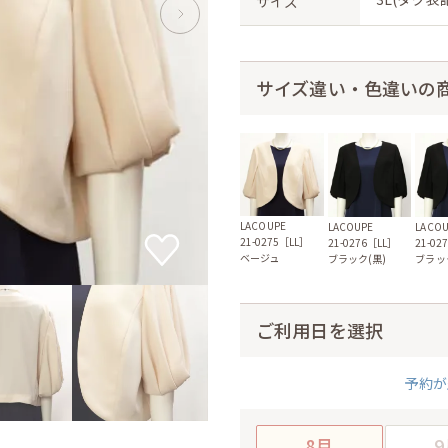
サイズ
サイズ違い・色違いの
LACOUPE
LACOUPE
LACO
21-0275［LL］
21-0276［LL］
21-02
ベージュ
ブラック(黒)
ブラッ
ご利用日を選択
予約が
8月
9