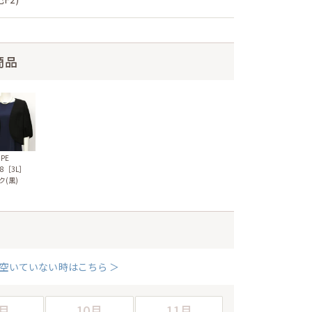
商品
UPE
78［3L］
ク(黒)
空いていない時はこちら ＞
月
10月
11月