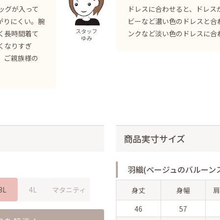
ッグが入って
ドレスに合わせると、ドレス
がりにくい。腕
ビーなど濃い色のドレスと合
スタッフ
く長時間着て
ンクなど淡い色のドレスに合
ゆみ
くなりすぎ
。ご親族様の
商品実寸サイズ
羽織(ベージュのバルーン
3L
4L
マタニティ
身丈
身幅
肩
46
57