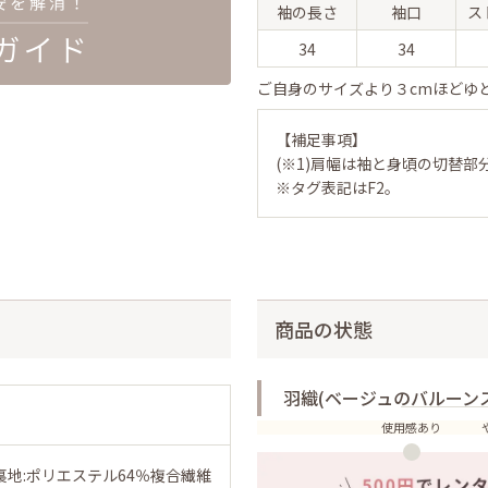
袖の長さ
袖口
ス
34
34
ご自身のサイズより３cmほどゆ
【補足事項】
(※1)肩幅は袖と身頃の切替部
※タグ表記はF2。
商品の状態
羽織(ベージュのバルーン
使用感あり
裏地:ポリエステル64％複合繊維