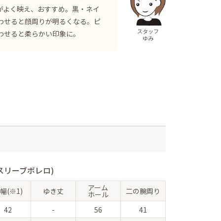
がよく映え、おすすめ。黒・ネイ
わせると顔周りが明るくなる。ピ
スタッフ
わせると柔らかい印象に。
ゆみ
スリーブボレロ)
アーム
幅(※1)
ゆき丈
二の腕周り
ホール
42
-
56
41