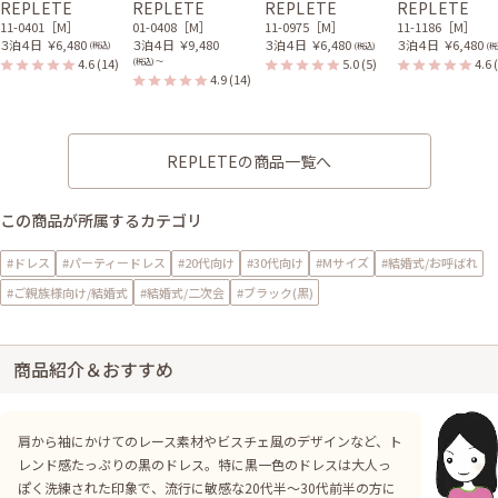
REPLETE
REPLETE
REPLETE
REPLETE
11-0401［M］
01-0408［M］
11-0975［M］
11-1186［M］
３泊４日
￥6,480
３泊４日
￥9,480
３泊４日
￥6,480
３泊４日
￥6,480
(税込)
(税込)
(税
4.6
(14)
5.0
(5)
4.6
(税込) 〜
4.9
(14)
REPLETEの商品一覧へ
この商品が所属するカテゴリ
#ドレス
#パーティードレス
#20代向け
#30代向け
#Mサイズ
#結婚式/お呼ばれ
#ご親族様向け/結婚式
#結婚式/二次会
#ブラック(黒)
商品紹介＆おすすめ
肩から袖にかけてのレース素材やビスチェ風のデザインなど、ト
レンド感たっぷりの黒のドレス。特に黒一色のドレスは大人っ
ぽく洗練された印象で、流行に敏感な20代半～30代前半の方に