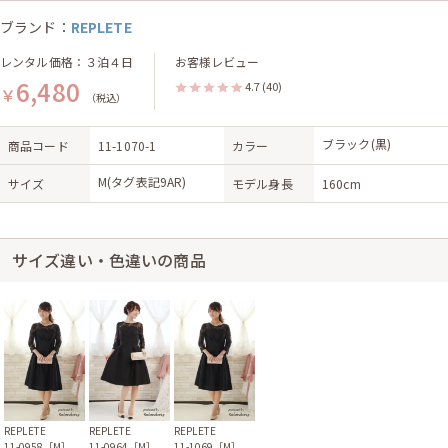
ブランド：
REPLETE
レンタル価格：３泊４日
お客様レビュー
6,480
4.7
(40)
￥
（税込）
ブラック(黒)
商品コード
11-1070-1
カラー
M(タグ表記9AR)
サイズ
モデル身長
160cm
サイズ違い・色違いの商品
REPLETE
REPLETE
REPLETE
11-0958［M］
11-0964［M］
11-1069［M］