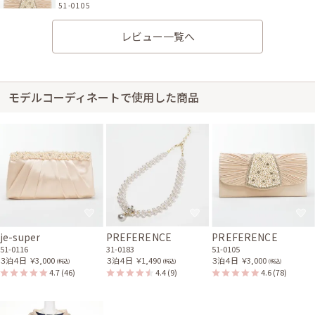
51-0105
レビュー一覧へ
身長154cm【Mサイズ】 (バスト：D70)
モデルコーディネートで使用した商品
30代前半
2023/06/10
結婚式 (友人として)
サイズはぴったりで、丈はひざ丈でした。 ドレス状態のコメントの日時が
少し古いものだったので、毛玉覚悟していたのですが、全然キレイなもの
で良かったです。 また、肩幅がすごく広いので1枚で着るのは難しいかな？
と思っていたのですが、1枚で着ることが出来、キレイなシルエットで大満
足です。 毎回キレイな物を丁寧に送って下さり、少し悩んだのですが、や
はり安心感が違うので継続して使わせていただきました。 また結婚式の予
定が入りましたら利用させて頂きます。 ありがとうございました。
je-super
PREFERENCE
PREFERENCE
レンタル/購入した商品
51-0116
31-0183
51-0105
３泊４日
￥3,000
３泊４日
￥1,490
３泊４日
￥3,000
(税込)
(税込)
(税込)
ベージュのラメ入りフリン
4.7
(46)
4.4
(9)
4.6
(78)
ジストール
21-0320