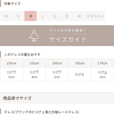
対象サイズ
SS
S
M
L
LL
3L
4L
マタニティ
このドレスの着丈めやす
150cm
155cm
160cm
165cm
170cm
ひざ下
ひざ下
ひざ下
ひざ上
ひざ丈
5cm
4cm
2cm
3cm
商品実寸サイズ
ドレス(ブラックのビスチェ風七分袖レースドレス)