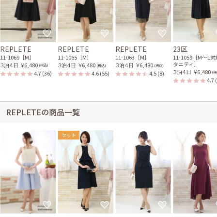
REPLETE
REPLETE
REPLETE
23区
11-1069［M］
11-1065［M］
11-1063［M］
11-1059［M〜L
タニティ］
３泊４日
￥6,480
３泊４日
￥6,480
３泊４日
￥6,480
(税込)
(税込)
(税込)
３泊４日
￥6,480
4.7
(36)
4.6
(55)
4.5
(8)
(税
4.7
REPLETEの商品一覧
セット