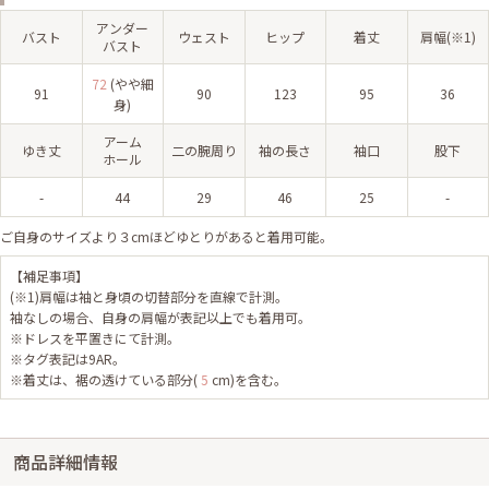
アンダー
バスト
ウェスト
ヒップ
着丈
肩幅(※1)
バスト
72
(やや細
91
90
123
95
36
身)
アーム
ゆき丈
二の腕周り
袖の長さ
袖口
股下
ホール
-
44
29
46
25
-
ご自身のサイズより３cmほどゆとりがあると着用可能。
【補足事項】
(※1)肩幅は袖と身頃の切替部分を直線で計測。
袖なしの場合、自身の肩幅が表記以上でも着用可。
※ドレスを平置きにて計測。
※タグ表記は9AR。
※着丈は、裾の透けている部分(
5
cm)を含む。
商品詳細情報