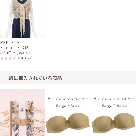
REPLETE
21-0001［S〜L対応］
３泊４日
￥1,990
(税込)
4.3
(72)
一緒に購入されている商品