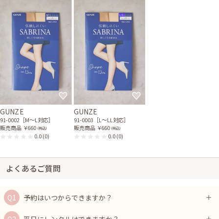
身長167cm【Mサイズ】 (バスト：C70)
30代前半
2020/11/28
結婚式 (友人として)
サイズはぴったりで、丈はひざ丈でした。 非常にきれいな状態の良いドレ
スが届いたので、気持ちよく式に出ることができました。 ドレスとジャケ
ットをレンタルしたかったのですが、日にちが迫っていたこともあり、借り
られるジャケットが無く、アクセサリー付きのセットにしました。 ジャケ
ットがもっと種類、数があると助かります。
GUNZE
GUNZE
レンタル/購入した商品
91-0002［M〜L対応］
91-0003［L〜LL対応］
販売商品
￥660
販売商品
￥660
(税込)
(税込)
ライトベージュのジャケッ
ホワイトパール2連のクリ
0.0
(0)
0.0
(0)
ト風シンプルボレロ
スタルチャームネックレス
21-0230
31-0176
よくあるご質問
予約はいつからできますか？