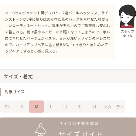
ベージュのジャケット風ボレロと、2連パールネックレス、ライ
ンストーンがV字に散りばめられた黒のバッグを合わせた可愛ら
しいコーディネートセット。露出が少ないのでご親族様も安心し
スタッフ
て着られる。靴は黒やネイビーだと暗くなってしまうので、ボレ
ゆりな
ロに合わせたベージュがベスト。首元が浅いデザインのドレスな
ので、ハーフアップヘアは重く見えNG。すっきりとまとめたア
ップヘアにすると小顔に見える。
サイズ・着丈
対象サイズ
SS
S
M
L
LL
3L
4L
マタニティ