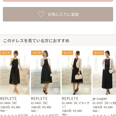
お気に入りに追加
このドレスを見ている方におすすめ
セット
セット
セット
セット
REPLETE
REPLETE
REPLETE
je-super
01-0404［M］
01-0403［M］
01-0400［M,マタニテ
01-0397［M〜L
ィ］
３泊４日
￥9,480
３泊４日
￥9,480
３泊４日
￥9,480
３泊４日
￥9,480
(税込) 〜
(税込) 〜
(税込) 〜
4.5
(19)
4.6
(22)
3.6
(税込) 〜