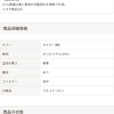
(※1)肩幅は袖と身頃の切替部分を直線で計測。
※タグ表記はF。
商品詳細情報
カラー
ネイビー(紺)
素材
ポリエステル100％
生地の厚さ
標準
裏地
あり
ファスナー
背中
付属品
ウエストリボン
商品の状態