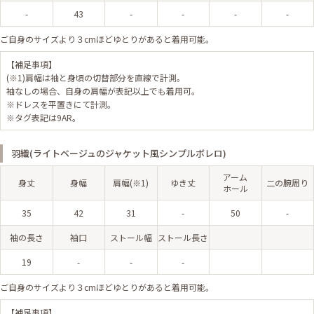
-
43
-
-
-
-
ご自身のサイズより３cmほどゆとりがあると着用可能。
【補足事項】
(※1)肩幅は袖と身頃の切替部分を直線で計測。
袖なしの場合、自身の肩幅が表記以上でも着用可。
※ドレスを平置きにて計測。
※タグ表記は9AR。
羽織(ライトベージュのジャケット風シンプルボレロ)
アーム
身丈
身幅
肩幅(※1)
ゆき丈
二の腕周り
ホール
35
42
31
-
50
-
袖の長さ
袖口
ストール幅
ストール長さ
19
-
-
-
ご自身のサイズより３cmほどゆとりがあると着用可能。
【補足事項】