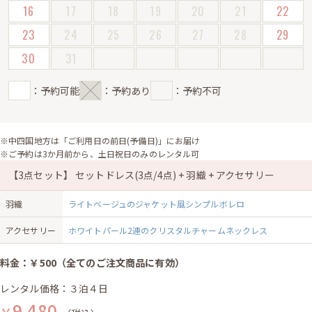
16
17
18
19
20
21
22
23
24
25
26
27
28
29
30
31
：予約可能
：予約あり
：予約不可
※中四国地方は「ご利用日の前日(予備日)」にお届け
※ご予約は3か月前から、土日祝日のみのレンタル可
【3点セット】 セットドレス(3点/4点) + 羽織 + アクセサリー
羽織
ライトベージュのジャケット風シンプルボレロ
アクセサリー
ホワイトパール2連のクリスタルチャームネックレス
料金：￥500（全てのご注文商品に有効）
レンタル価格：３泊４日
9,480
￥