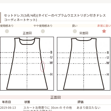
セットドレス(3点/4点)(ネイビーのペプラムウエストリボン付きドレス
コーディネートセット)
使用感あり
やや使用感あり
良い
非常に良い
正面図
背面図
正面図
年月日
状態
評価
2019-06-13
スカート左側寄りに 30cm の その他
あまり目立たない
(ｱｲﾛﾝのあたり跡あり)