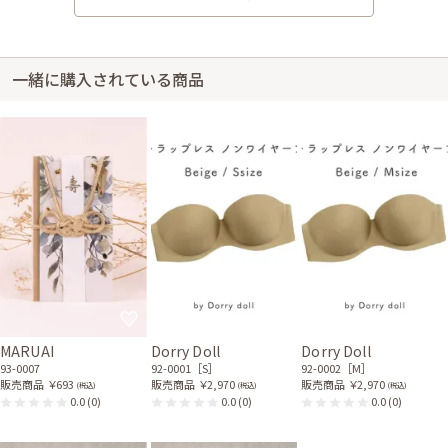
身長150cm【Mサイズ】 (バスト：D70)
20代後半
2021/06/06
結婚式 (友人として)
サイズはぴったりで、丈はひざ丈でした。 今回ドレスが届いて箱を開け
一緒に購入されている商品
て、思っていたよりもドレスの色が黒に近いなと思ったのですが、実際に着
て外に出ると太陽の光だと暗くなく、落ち着いたネイビーで安心しました。
バッグが前回お借りしたバッグより小さかったのか、単に私の入れ方が悪
かったのか、ふくさが少し曲がってしまったのだけが気になりました。 前
回に引き続き使わせていただいて、1回目も2回目も変わらず丁寧なサービ
スでとても満足しています。 コーディネートされているセットのものを2回
ともお借りしたのですが、単品でもお店の方のおすすめセットアイテムや、
借りた方のセットの例だったりとあまりセンスに自信のない私でも選べそ
うな感じだったので、次は商品ページの例なんかを参考に一式自分で考え
たセットで借りてみたいなと思います。 素敵なドレスとお手紙ありがとう
ございました。 次の機会もぜひこちらでお借りしたいと思います。
レンタル/購入した商品
MARUAI
Dorry Doll
Dorry Doll
ライトベージュのジャケッ
ホワイトパール2連のクリ
ト風シンプルボレロ
スタルチャームネックレス
93-0007
92-0001［S］
92-0002［M］
21-0230
31-0176
販売商品
￥693
販売商品
￥2,970
販売商品
￥2,970
(税込)
(税込)
(税込)
0.0
(0)
0.0
(0)
0.0
(0)
ブラックのパールとライン
ストーンのバッグ
51-0117