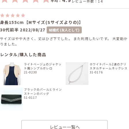
平均：
レビュー件数：14
身長155cm【Mサイズ(Sサイズよりの)】
30代前半
2022/08/27
結婚式 (友人として)
サイズはやや大きく、丈はひざ下でした。 また利用したいです。 大変助か
りました。
レンタル/購入した商品
ライトベージュのジャケッ
ホワイトパール2連のクリ
ト風シンプルボレロ
スタルチャームネックレス
21-0230
31-0176
ブラックのパールとライン
ストーンのバッグ
51-0117
レビュー一覧へ