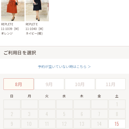
REPLETE
REPLETE
11-1039［M］
11-1040［M］
オレンジ
ネイビー(紺)
ご利用日を選択
予約が空いていない時はこちら ＞
8月
9月
10月
11月
日
月
火
水
木
金
土
1
2
3
4
5
6
7
8
9
10
11
12
13
14
15