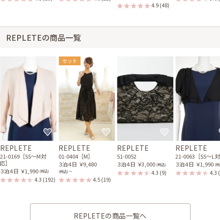
4.9
(48)
REPLETEの商品一覧
セット
REPLETE
REPLETE
REPLETE
REPLETE
21-0169［SS〜M対
01-0404［M］
51-0052
21-0063［SS〜L
応］
３泊４日
￥9,480
３泊４日
￥3,000
３泊４日
￥1,990
(税込)
(税
３泊４日
￥1,990
4.3
(9)
4.3
(税込)
(税込) 〜
4.3
(192)
4.5
(19)
REPLETEの商品一覧へ