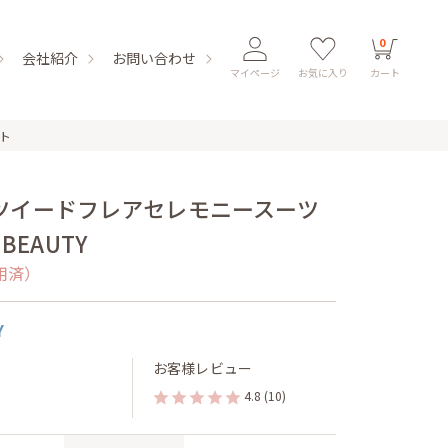
0
会社紹介
お問い合わせ
マイページ
お気に入り
カート
ト
ツイードフレアセレモニースーツ
 BEAUTY
用済）
Y
お客様レビュー
4.8
(10)