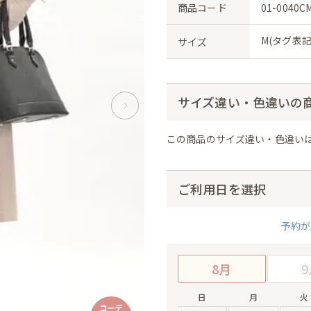
商品コード
01-0040C
M(タグ表記
サイズ
サイズ違い・色違いの
この商品のサイズ違い・色違い
ご利用日を選択
予約が
8月
9
日
月
火