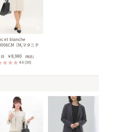
nc et blanche
-0006CM［M,マタニテ
］
￥8,980
４日
(税込)
4.6
(30)