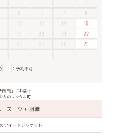
1
5
6
7
8
12
13
14
15
19
20
21
22
5
26
27
28
29
り
：予約不可
予備日)」にお届け
のみのレンタル可
ースーツ + 羽織
のツイードジャケット