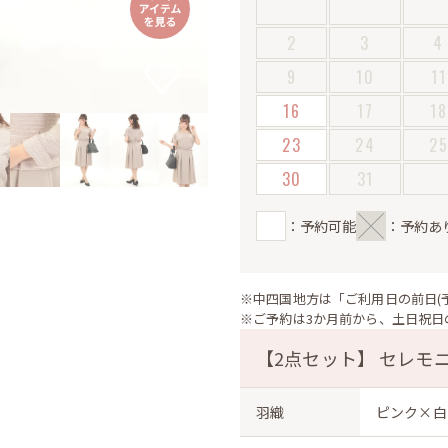
2
3
4
9
10
11
16
17
18
23
24
2
30
31
：予約可能
：予約あ
※中四国地方は「ご利用日の前日(
※ご予約は3か月前から、土日祝日
【2点セット】 セレモニ
羽織
ピンク×白