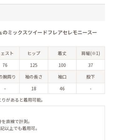
ュのミックスツイードフレアセレモニースー
ウェスト
ヒップ
着丈
肩幅(※1)
76
125
100
37
の腕周り
袖の長さ
袖口
股下
-
18
46
-
とりがあると着用可能。
分を直線で計測。
表記以上でも着用可。