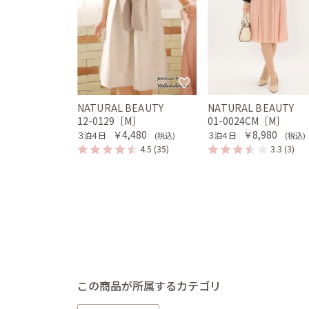
NATURAL BEAUTY
NATURAL BEAUTY
12-0129［M］
01-0024CM［M］
￥4,480
￥8,980
３泊４日
３泊４日
(税込)
(税込)
4.5
(35)
3.3
(3)
この商品が所属するカテゴリ