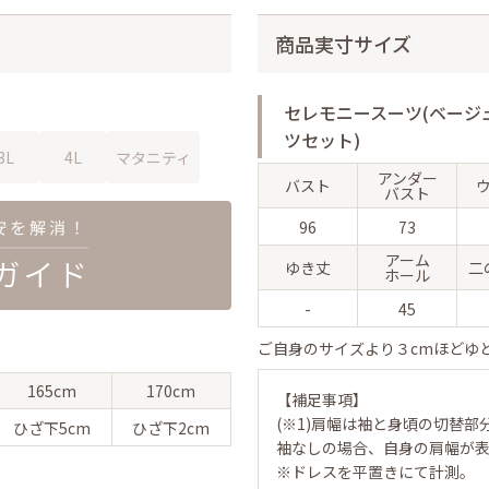
商品実寸サイズ
セレモニースーツ(ベージ
ツセット)
3L
4L
マタニティ
アンダー
バスト
バスト
96
73
アーム
ゆき丈
二
ホール
-
45
ご自身のサイズより３cmほどゆ
165cm
170cm
【補足事項】
(※1)肩幅は袖と身頃の切替部
ひざ下
5cm
ひざ下
2cm
袖なしの場合、自身の肩幅が
※ドレスを平置きにて計測。