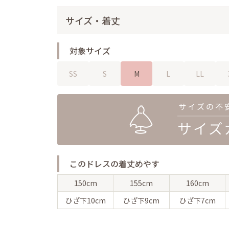
サイズ・着丈
対象サイズ
SS
S
M
L
LL
このドレスの着丈めやす
150cm
155cm
160cm
ひざ下
10cm
ひざ下
9cm
ひざ下
7cm