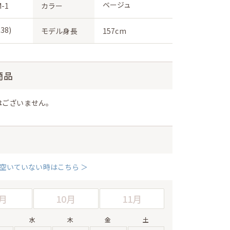
ベージュ
M-1
カラー
38)
モデル身長
157cm
商品
はございません。
空いていない時はこちら ＞
月
10月
11月
水
木
金
土