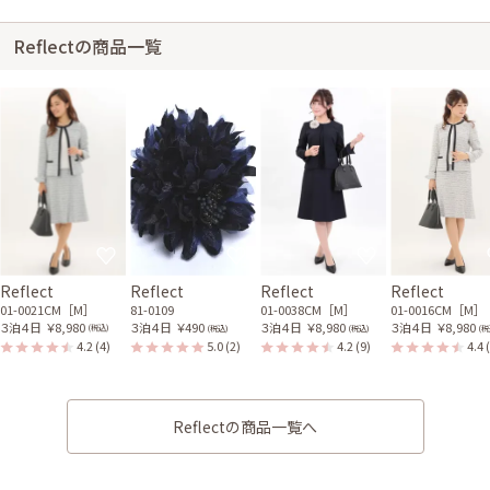
Reflectの商品一覧
Reflect
Reflect
Reflect
Reflect
01-0021CM［M］
81-0109
01-0038CM［M］
01-0016CM［M］
３泊４日
￥8,980
３泊４日
￥490
３泊４日
￥8,980
３泊４日
￥8,980
(税込)
(税込)
(税込)
(税
4.2
(4)
5.0
(2)
4.2
(9)
4.4
Reflectの商品一覧へ