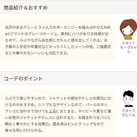
商品紹介＆おすすめ
光沢のあるグレーとラメ入りのオーガンジーを組み合わせたRefl
ectブランドのグレーコサージュ。素材にハリがあり立体感が出
るので、小ぶりながら存在感ときちんと感を出してくれる。お
スタッフ
子様の入学式や卒業式などかっちりとしたシーンの他、ご結婚式
セーラちゃ
ん
などの華やかなシーンにも対応できる。
コーデのポイント
小ぶりで使いやすいので、ジャケットの襟元やドレスの首元に付
けるのがおすすめ。シンプルなデザインなので、パールのネッ
スタッフ
クレスと合わせて付けても上品にまとまる。ネイビーや黒など濃
かじくん
いお色のジャケットやドレスに合わせると、お顔まわりをパッと
明るく華やかにする効果◎。留め具はピンとクリップなので
様々な所に付けられる。