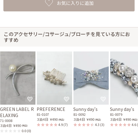
お気に入りに追加
このアクセサリー/コサージュ/ブローチを見ている方にお
すすめ
GREEN LABEL R
PREFERENCE
Sunny day’s
Sunny day’s
81-0107
81-0092
81-0079
ELAXING
３泊４日
￥490
３泊４日
￥490
３泊４日
￥490
(税込)
(税込)
(税込)
71-0008
4.9
(7)
4.3
(3)
4.6
３泊４日
￥490
(税込)
0.0
(0)