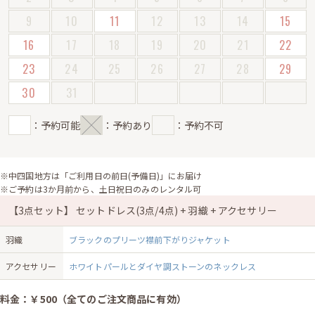
9
10
11
12
13
14
15
16
17
18
19
20
21
22
23
24
25
26
27
28
29
30
31
：予約可能
：予約あり
：予約不可
※中四国地方は「ご利用日の前日(予備日)」にお届け
※ご予約は3か月前から、土日祝日のみのレンタル可
【3点セット】 セットドレス(3点/4点) + 羽織 + アクセサリー
羽織
ブラックのプリーツ襟前下がりジャケット
アクセサリー
ホワイトパールとダイヤ調ストーンのネックレス
料金：￥500（全てのご注文商品に有効）