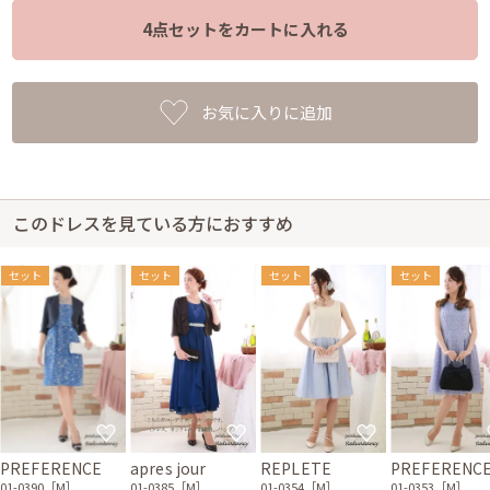
4点セットをカートに入れる
お気に入りに追加
このドレスを見ている方におすすめ
セット
セット
セット
セット
PREFERENCE
apres jour
REPLETE
PREFERENC
01-0390［M］
01-0385［M］
01-0354［M］
01-0353［M］