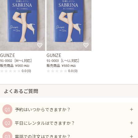
シルバーのストーンボタン
バッグ
51-0127
GUNZE
GUNZE
91-0002［M〜L対応］
91-0003［L〜LL対応］
販売商品
￥660
販売商品
￥660
(税込)
(税込)
0.0
(0)
0.0
(0)
よくあるご質問
予約はいつからできますか？
平日にレンタルはできますか？
電話での注文はできますか？