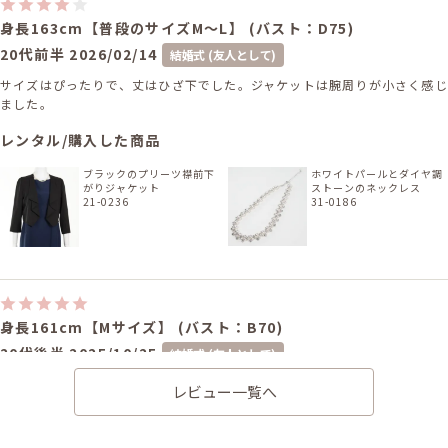
身長163cm【普段のサイズM〜L】 (バスト：D75)
20代前半
2026/02/14
結婚式 (友人として)
サイズはぴったりで、丈はひざ下でした。ジャケットは腕周りが小さく感じ
ました。
レンタル/購入した商品
ブラックのプリーツ襟前下
ホワイトパールとダイヤ調
がりジャケット
ストーンのネックレス
21-0236
31-0186
身長161cm【Mサイズ】 (バスト：B70)
20代後半
2025/10/25
結婚式 (友人として)
サイズはぴったりで、丈はひざ下でした。 デザインも可愛くて着心地もよ
レビュー一覧へ
かったです。 アクセサリー、小物含めてレンタルできたのはとても便利で
助かりました。