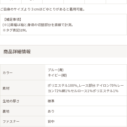
ご自身のサイズより３cmほどゆとりがあると着用可能。
【補足事項】
(※1)肩幅は袖と身頃の切替部分を直線で計測。
※タグ表記はM。
商品詳細情報
ブルー(青)
カラー
ネイビー(紺)
ポリエステル100％,レース部分:ナイロン70％レー
素材
ヨン72％綿1％セルロース1％ポリエステル1％
生地の厚さ
標準
裏地
あり
ファスナー
背中