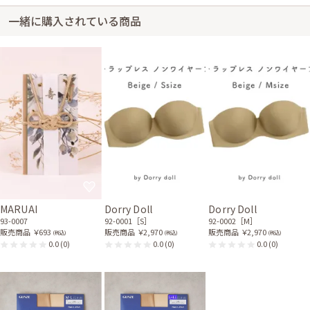
レンタル/購入した商品
一緒に購入されている商品
ブラックのプリーツ襟前下
ホワイトパールとダイヤ調
がりジャケット
ストーンのネックレス
21-0236
31-0186
シルバーのストーンボタン
フラワーのヘアかんざし
バッグ
(ゴールド)
51-0127
81-0144
オフホワイトのエンブロイ
ダリーふくさ
53-0004
身長162cm【Mサイズ】 (バスト：A75)
50代～
2025/05/17
結婚式 (友人として)
MARUAI
Dorry Doll
Dorry Doll
サイズはぴったりで、丈はひざ下でした。 スカートの裾が斜めで、動きが
93-0007
92-0001［S］
92-0002［M］
あるので気に入っています。
販売商品
￥693
販売商品
￥2,970
販売商品
￥2,970
(税込)
(税込)
(税込)
0.0
(0)
0.0
(0)
0.0
(0)
レンタル/購入した商品
ブラックのプリーツ襟前下
ホワイトパールとダイヤ調
がりジャケット
ストーンのネックレス
21-0236
31-0186