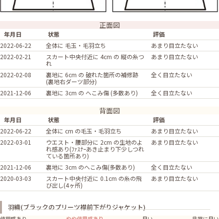
正面図
年月日
状態
評価
2022-06-22
全体に 毛玉・毛羽立ち
あまり目立たない
2022-02-21
スカート中央付近に 4cm の 縦の糸つ
あまり目立たない
れ
2022-02-08
裏地に 6cm の 破れた箇所の補修跡
全く目立たない
(裏地右ダーツ部分)
2021-12-06
裏地に 3cm の へこみ傷 (多数あり)
全く目立たない
背面図
年月日
状態
評価
2022-06-22
全体に cm の毛玉・毛羽立ち
あまり目立たない
2022-03-01
ウエスト・腰部分に 2cm の生地のよ
あまり目立たない
れ感あり(ﾌｧｽﾅｰあき止まり下少しつれ
ている箇所あり)
2021-12-06
裏地に 3cm のへこみ傷(多数あり)
全く目立たない
2020-03-03
スカート中央付近に 0.1cm の糸の飛
あまり目立たない
び出し(4ヶ所)
羽織(ブラックのプリーツ襟前下がりジャケット)
使用感あり
やや使用感あり
良い
非常に良い