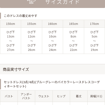
このドレスの着丈めやす
150cm
155cm
160cm
165cm
170cm
ひざ下
ひざ下
ひざ下
ひざ下
ひざ下
13cm
12cm
10cm
8cm
5cm
〜
〜
〜
〜
〜
ひざ下
ひざ下
ひざ下
ひざ下
ひざ下
27cm
26cm
24cm
22cm
19cm
商品実寸サイズ
セットドレス(3点/4点)(ブルーグレーのバイカラーレースドレスコーデ
ィネートセット)
アンダー
バスト
ウェスト
ヒップ
着丈
肩幅(※1)
バスト