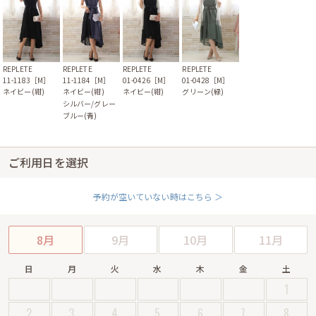
REPLETE
REPLETE
REPLETE
REPLETE
11-1183［M］
11-1184［M］
01-0428［M］
01-0426［M］
ネイビー(紺)
ネイビー(紺)
グリーン(緑)
ネイビー(紺)
シルバー/グレー
ブルー(青)
ご利用日を選択
予約が空いていない時はこちら ＞
8月
9月
10月
11月
日
月
火
水
木
金
土
1
2
3
4
5
6
7
8