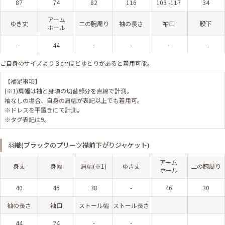
87
74
82
116
103 -117
34
アーム
ゆき丈
二の腕周り
袖の長さ
袖口
股下
ホール
-
44
-
-
-
-
ご自身のサイズより３cmほどゆとりがあると着用可能。
【補足事項】
(※1)肩幅は袖と身頃の切替部分を直線で計測。
袖なしの場合、自身の肩幅が表記以上でも着用可。
※ドレスを平置きにて計測。
※タグ表記は9。
羽織(ブラックのプリーツ襟前下がりジャケット)
アーム
身丈
身幅
肩幅(※1)
ゆき丈
二の腕周り
ホール
40
45
38
-
46
30
袖の長さ
袖口
ストール幅
ストール長さ
44
24
-
-