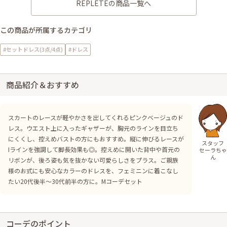
REPLETEの商品一覧へ
この商品が所属するカテゴリ
#セットドレス(3点/4点)
#ドレス
商品紹介＆おすすめ
スカートのレースが軽やかさを出してくれるピンクベージュのド
レス。ウエスト上に入ったギャザーが、胸元のラインを目立ち
にくくし、控えめバストの方にもおすすめ。縦に伸びるレースが
スタッフ
Iラインを強調して脚長効果も◎。控えめに開いた背中や首元の
セーラちゃ
ん
リボンが、後ろ姿も気を抜かない可愛らしさをプラス。ご親族
様のお式にも安心なカラーのドレスを、フェミニンに着こなし
たい20代後半〜30代前半の方に。Mコーデセット
コーデのポイント