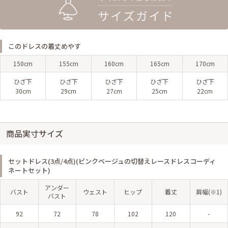
このドレスの着丈めやす
150cm
155cm
160cm
165cm
170cm
ひざ下
ひざ下
ひざ下
ひざ下
ひざ下
30cm
29cm
27cm
25cm
22cm
商品実寸サイズ
セットドレス(3点/4点)(ピンクベージュの切替えレースドレスコーディ
ネートセット)
アンダー
バスト
ウェスト
ヒップ
着丈
肩幅(※1)
バスト
92
72
78
102
120
-