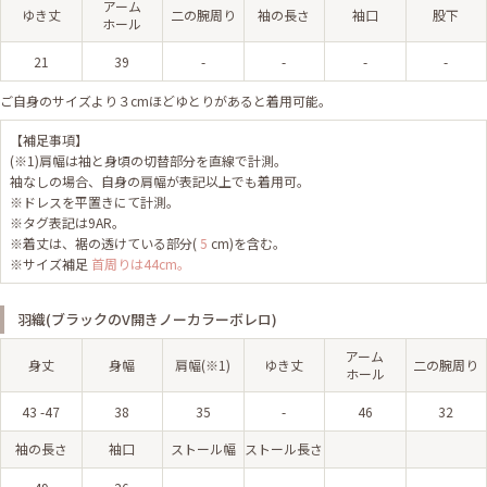
アーム
ゆき丈
二の腕周り
袖の長さ
袖口
股下
ホール
21
39
-
-
-
-
ご自身のサイズより３cmほどゆとりがあると着用可能。
【補足事項】
(※1)肩幅は袖と身頃の切替部分を直線で計測。
袖なしの場合、自身の肩幅が表記以上でも着用可。
※ドレスを平置きにて計測。
※タグ表記は9AR。
※着丈は、裾の透けている部分(
5
cm)を含む。
※サイズ補足
首周りは44cm。
羽織(ブラックのV開きノーカラーボレロ)
アーム
身丈
身幅
肩幅(※1)
ゆき丈
二の腕周り
ホール
43 -47
38
35
-
46
32
袖の長さ
袖口
ストール幅
ストール長さ