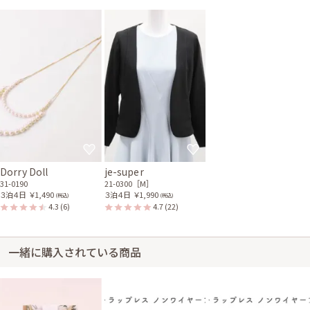
レンタル/購入した商品
ブラックのV開きノーカラ
ゴールドチェーンのパール
ーボレロ
2連ネックレス
21-0300
31-0190
ブラックのパールとビジュ
ー付きバッグ
51-0099
Dorry Doll
je-super
31-0190
21-0300［M］
３泊４日
￥1,490
３泊４日
￥1,990
(税込)
(税込)
4.3
(6)
4.7
(22)
一緒に購入されている商品