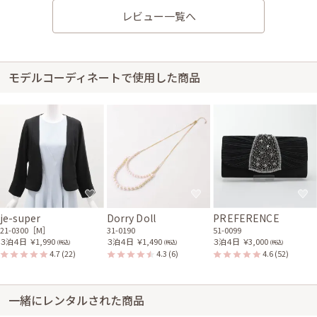
レビュー一覧へ
身長165cm【Mサイズ】
30代後半
2024/12/15
結婚式 (友人として)
サイズはぴったりで、丈はひざ下でした。 もう少し明るいピンクを想像し
ていました。 冬に着るには寒かったです。 おしゃれには我慢も必要なので
モデルコーディネートで使用した商品
すね。 ドレスのデザイン等はめっちゃ可愛くてハッピーです。
レンタル/購入した商品
ブラックのV開きノーカラ
ゴールドチェーンのパール
ーボレロ
2連ネックレス
21-0300
31-0190
ブラックのパールとビジュ
ー付きバッグ
51-0099
je-super
Dorry Doll
PREFERENCE
21-0300［M］
31-0190
51-0099
３泊４日
￥1,990
３泊４日
￥1,490
３泊４日
￥3,000
(税込)
(税込)
(税込)
身長161cm【Mサイズ(Lサイズよりの)】 (バスト：C65)
4.7
(22)
4.3
(6)
4.6
(52)
20代後半
2023/09/23
結婚式 (友人として)
サイズはぴったりで、丈はひざ下でした。 全部セットでまとめてレンタル
一緒にレンタルされた商品
できるのが良かったです。