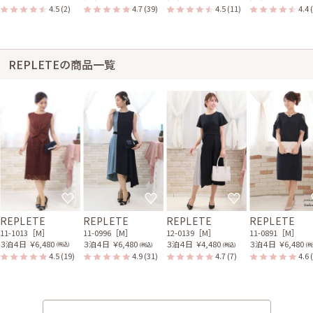
4.5
(2)
4.7
(39)
4.5
(11)
4.4
REPLETEの商品一覧
REPLETE
REPLETE
REPLETE
REPLETE
11-1013［M］
11-0996［M］
12-0139［M］
11-0891［M］
３泊４日
￥6,480
３泊４日
￥6,480
３泊４日
￥4,480
３泊４日
￥6,480
(税込)
(税込)
(税込)
(税
4.5
(19)
4.9
(31)
4.7
(7)
4.6