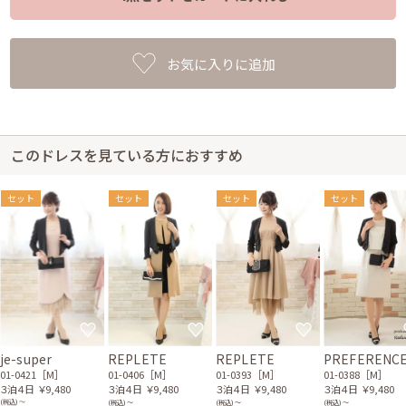
お気に入りに追加
このドレスを見ている方におすすめ
セット
セット
セット
セット
je-super
REPLETE
REPLETE
PREFERENC
01-0421［M］
01-0406［M］
01-0393［M］
01-0388［M］
３泊４日
￥9,480
３泊４日
￥9,480
３泊４日
￥9,480
３泊４日
￥9,480
(税込) 〜
(税込) 〜
(税込) 〜
(税込) 〜