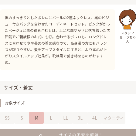
黒のすっきりとしたボレロにパールの2連ネックレス、黒のビジ
ュー付きバッグを合わせたコーディネートセット。ピンクがかっ
たベージュと黒の組み合わせは、上品な華やかさと落ち着いた雰
スタッフ
囲気でご親族様のお式にも◎。合わせるボレロも、ロングドレ
セーラちゃ
ん
スに合わせてやや長めの着丈感なので、高身長の方にもバラン
スが取りやすい。髪をアップスタイルにすると、より重心が上
がりスタイルアップ効果が。靴は黒で引き締めるのがおすす
め。
サイズ・着丈
対象サイズ
SS
S
M
L
LL
3L
4L
マタニティ