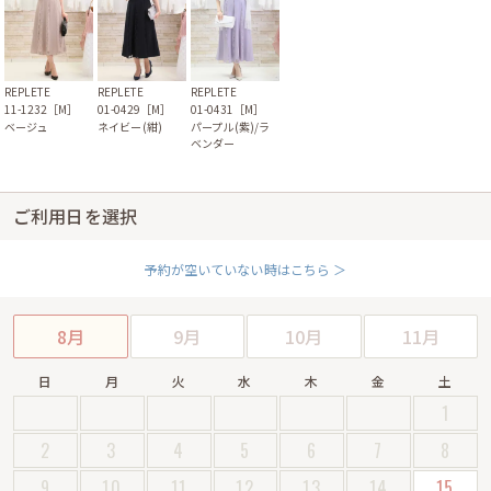
REPLETE
REPLETE
REPLETE
11-1232［M］
01-0429［M］
01-0431［M］
ベージュ
ネイビー(紺)
パープル(紫)/ラ
ベンダー
ご利用日を選択
予約が空いていない時はこちら ＞
8月
9月
10月
11月
日
月
火
水
木
金
土
1
2
3
4
5
6
7
8
9
10
11
12
13
14
15