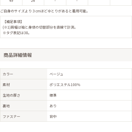
49
26
-
-
ご自身のサイズより３cmほどゆとりがあると着用可能。
【補足事項】
(※1)肩幅は袖と身頃の切替部分を直線で計測。
※タグ表記は38。
商品詳細情報
カラー
ベージュ
素材
ポリエステル100％
生地の厚さ
標準
裏地
あり
ファスナー
背中