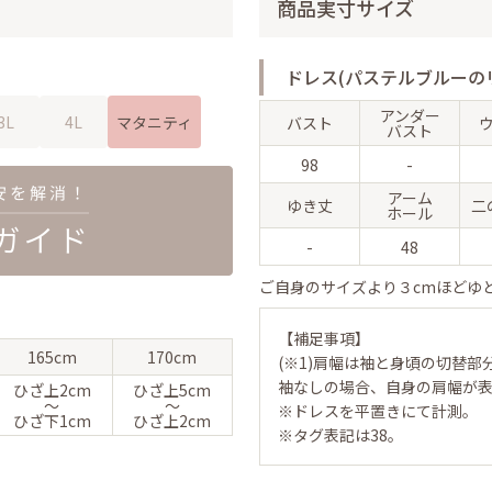
商品実寸サイズ
ドレス(パステルブルーの
アンダー
3L
4L
マタニティ
バスト
バスト
98
-
アーム
ゆき丈
二
ホール
-
48
ご自身のサイズより３cmほどゆ
【補足事項】
165cm
170cm
(※1)肩幅は袖と身頃の切替部
袖なしの場合、自身の肩幅が
ひざ上
2cm
ひざ上
5cm
〜
〜
※ドレスを平置きにて計測。
ひざ下
1cm
ひざ上
2cm
※タグ表記は38。