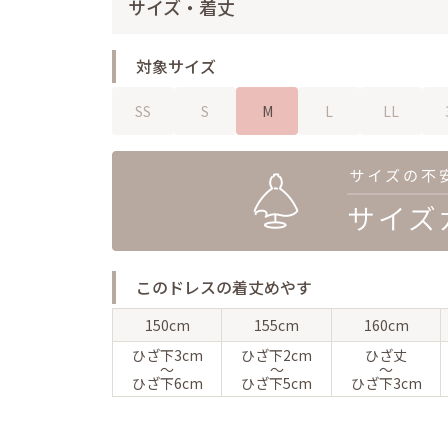
サイズ・着丈
対象サイズ
SS
S
M
L
LL
このドレスの着丈めやす
150cm
155cm
160cm
ひざ下
3cm
ひざ下
2cm
ひざ丈
〜
〜
〜
ひざ下
6cm
ひざ下
5cm
ひざ下
3cm