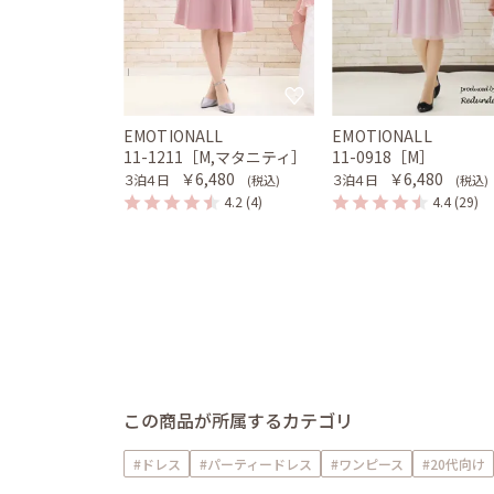
EMOTIONALL
EMOTIONALL
11-1211［M,マタニティ］
11-0918［M］
￥6,480
￥6,480
３泊４日
３泊４日
(税込)
(税込)
4.2
(4)
4.4
(29)
この商品が所属するカテゴリ
#ドレス
#パーティードレス
#ワンピース
#20代向け