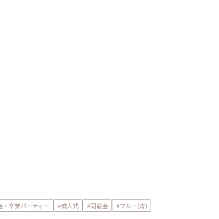
会・卒業パーティー
#成人式
#同窓会
#ブルー(青)