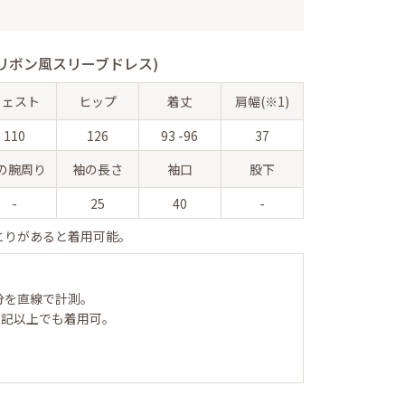
リボン風スリーブドレス)
ウェスト
ヒップ
着丈
肩幅(※1)
110
126
93 -96
37
の腕周り
袖の長さ
袖口
股下
-
25
40
-
とりがあると着用可能。
分を直線で計測。
表記以上でも着用可。