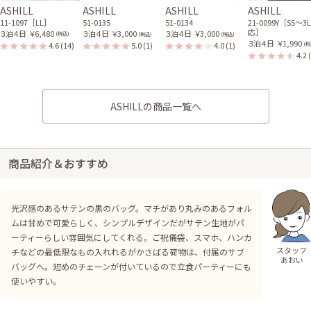
ASHILL
ASHILL
ASHILL
ASHILL
11-1097［LL］
51-0135
51-0134
21-0099Y［SS〜3
応］
３泊４日
￥6,480
３泊４日
￥3,000
３泊４日
￥3,000
(税込)
(税込)
(税込)
３泊４日
￥1,990
4.6
(14)
5.0
(1)
4.0
(1)
(税
4.2
ASHILLの商品一覧へ
商品紹介＆おすすめ
光沢感のあるサテンの黒のバッグ。マチがあり丸みのあるフォル
ムは甘めで可愛らしく、シンプルデザインだがサテン生地がパ
ーティーらしい雰囲気にしてくれる。ご祝儀袋、スマホ、ハンカ
スタッフ
チなどの最低限なもの入れれるがかさばる荷物は、付属のサブ
あおい
バッグへ。短めのチェーンが付いているので立食パーティーにも
使いやすい。