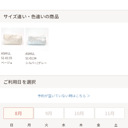
サイズ違い・色違いの商品
ASHILL
ASHILL
51-0135
51-0134
ベージュ
シルバー/グレー
ご利用日を選択
予約が空いていない時はこちら ＞
8月
9月
10月
11月
日
月
火
水
木
金
土