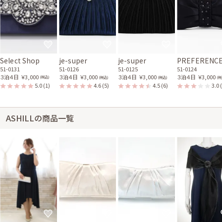
Select Shop
je-super
je-super
PREFERENC
51-0131
51-0126
51-0125
51-0124
３泊４日
￥3,000
３泊４日
￥3,000
３泊４日
￥3,000
３泊４日
￥3,000
(税込)
(税込)
(税込)
(税
5.0
(1)
4.6
(5)
4.5
(6)
3.0
ASHILLの商品一覧