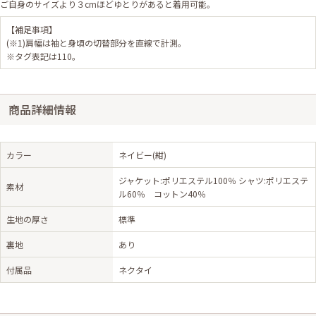
ご自身のサイズより３cmほどゆとりがあると着用可能。
【補足事項】
(※1)肩幅は袖と身頃の切替部分を直線で計測。
※タグ表記は110。
商品詳細情報
カラー
ネイビー(紺)
ジャケット:ポリエステル100％ シャツ:ポリエステ
素材
ル60％ コットン40％
生地の厚さ
標準
裏地
あり
付属品
ネクタイ