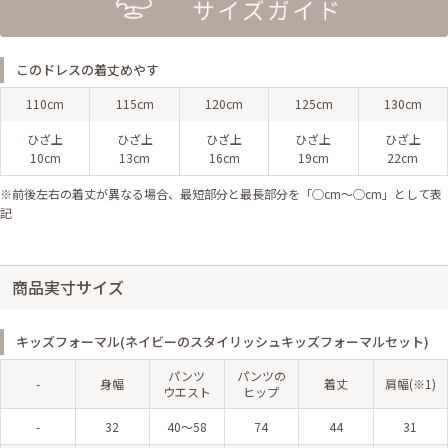
このドレスの着丈めやす
110cm
115cm
120cm
125cm
130cm
ひざ上
ひざ上
ひざ上
ひざ上
ひざ上
10cm
13cm
16cm
19cm
22cm
※前後左右の着丈が異なる場合、最短部分と最長部分を「◯cm〜◯cm」として表
記
商品実寸サイズ
キッズフォーマル(ネイビーのスタイリッシュキッズフォーマルセット)
パンツ
パンツの
-
身幅
着丈
肩幅(※1)
ウエスト
ヒップ
-
32
40～58
74
44
31