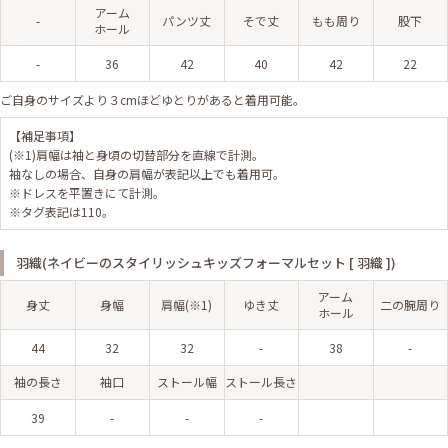
アーム
-
パンツ丈
そで丈
もも周り
股下
ホール
-
36
42
40
42
22
ご自身のサイズより３cmほどゆとりがあると着用可能。
【補足事項】
(※1)肩幅は袖と身頃の切替部分を直線で計測。
袖なしの場合、自身の肩幅が表記以上でも着用可。
※ドレスを平置きにて計測。
※タグ表記は110。
羽織(ネイビーのスタイリッシュキッズフォーマルセット [ 羽織 ])
アーム
身丈
身幅
肩幅(※1)
ゆき丈
二の腕周り
ホール
44
32
32
-
38
-
袖の長さ
袖口
ストール幅
ストール長さ
39
-
-
-