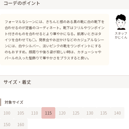
コーデのポイント
フォーマルなシーンには、きちんと感のある黒の靴に白の靴下を
合わせるのが定番のコーディネート。靴下はフリルやワンポイン
スタッフ
ト付きのものを合わせるとより華やかになる。肌寒いときはタ
かじくん
イツを合わせても◯。発表会やお出かけなどのカジュアルなシー
ンには、白やシルバー、淡いピンクの靴をワンポイントにする
のもおすすめ。顔周りや後ろ姿が寂しい時は、カチューシャや
パールの入った髪飾りで華やかさをプラスすると良い。
サイズ・着丈
対象サイズ
100
105
110
115
120
125
130
135
140
150
160