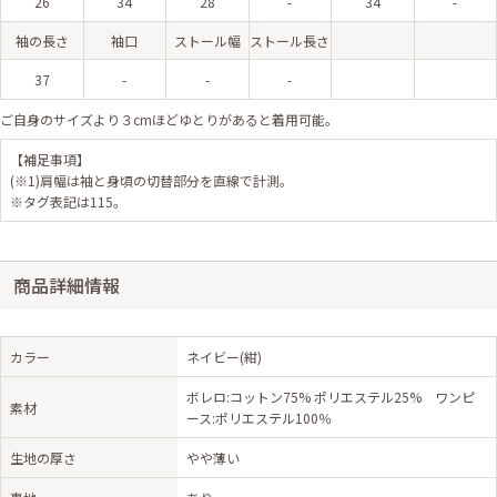
26
34
28
-
34
-
袖の長さ
袖口
ストール幅
ストール長さ
37
-
-
-
ご自身のサイズより３cmほどゆとりがあると着用可能。
【補足事項】
(※1)肩幅は袖と身頃の切替部分を直線で計測。
※タグ表記は115。
商品詳細情報
カラー
ネイビー(紺)
ボレロ:コットン75% ポリエステル25% ワンピ
素材
ース:ポリエステル100％
生地の厚さ
やや薄い