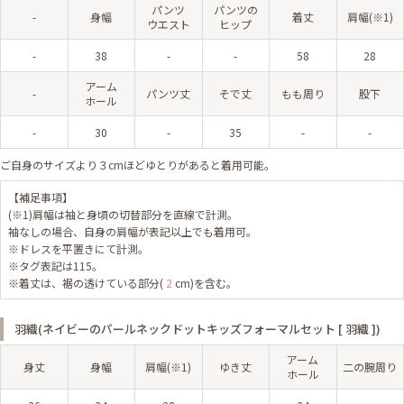
パンツ
パンツの
-
身幅
着丈
肩幅(※1)
ウエスト
ヒップ
-
38
-
-
58
28
アーム
-
パンツ丈
そで丈
もも周り
股下
ホール
-
30
-
35
-
-
ご自身のサイズより３cmほどゆとりがあると着用可能。
【補足事項】
(※1)肩幅は袖と身頃の切替部分を直線で計測。
袖なしの場合、自身の肩幅が表記以上でも着用可。
※ドレスを平置きにて計測。
※タグ表記は115。
※着丈は、裾の透けている部分(
2
cm)を含む。
羽織(ネイビーのパールネックドットキッズフォーマルセット [ 羽織 ])
アーム
身丈
身幅
肩幅(※1)
ゆき丈
二の腕周り
ホール