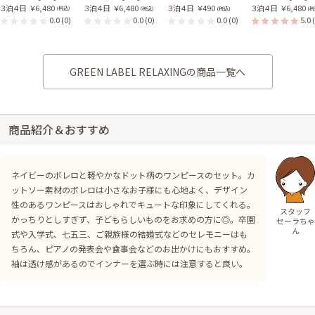
３泊４日
￥6,480
３泊４日
￥6,480
３泊４日
￥490
３泊４日
￥6,480
(税込)
(税込)
(税込)
(税
0.0
(0)
0.0
(0)
0.0
(0)
5.0
GREEN LABEL RELAXINGの商品一覧へ
商品紹介＆おすすめ
ネイビーのボレロと軽やかなドット柄のワンピースのセット。カ
ットソー素材のボレロは小さなお子様にも心地よく、デザイン
性のあるワンピースはおしゃれでキュートな印象にしてくれる。
スタッフ
かっちりとしすぎず、子どもらしいものをお求めの方に◎。卒園
セーラちゃ
ん
式や入学式、七五三、ご親族様の結婚式などのセレモニーはも
ちろん、ピアノの発表会や食事会などのお出かけにもおすすめ。
袖は透け感があるのでインナーを選ぶ時には注意すると良い。