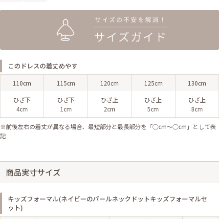
このドレスの着丈めやす
110cm
115cm
120cm
125cm
130cm
ひざ下
ひざ下
ひざ上
ひざ上
ひざ上
4cm
1cm
2cm
5cm
8cm
※前後左右の着丈が異なる場合、最短部分と最長部分を「◯cm〜◯cm」として表
記
商品実寸サイズ
キッズフォーマル(ネイビーのパールネックドットキッズフォーマルセ
ット)