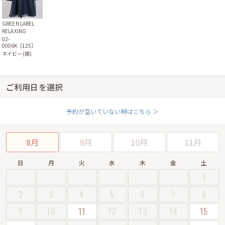
GREEN LABEL
RELAXING
02-
0006K［125］
ネイビー(紺)
ご利用日を選択
予約が空いていない時はこちら ＞
8月
9月
10月
11月
日
月
火
水
木
金
土
1
2
3
4
5
6
7
8
9
10
11
12
13
14
15