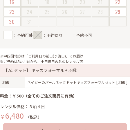
16
17
18
19
20
21
22
23
24
25
26
27
28
29
30
31
：予約可能
：予約あり
：予約不可
※中四国地方は「ご利用日の前日(予備日)」にお届け
※ご予約は3か月前から、土日祝日のみのレンタル可
【2点セット】 キッズフォーマル + 羽織
羽織
ネイビーのパールネックドットキッズフォーマルセット [ 羽織 ]
料金：￥500（全てのご注文商品に有効）
レンタル価格：３泊４日
6,480
￥
（税込）