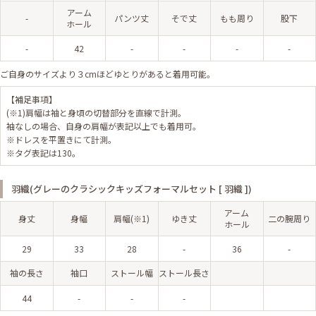
アーム
-
パンツ丈
そで丈
もも周り
股下
ホール
-
42
-
-
-
-
ご自身のサイズより３cmほどゆとりがあると着用可能。
【補足事項】
(※1)肩幅は袖と身頃の切替部分を直線で計測。
袖なしの場合、自身の肩幅が表記以上でも着用可。
※ドレスを平置きにて計測。
※タグ表記は130。
羽織(グレーのクラシックキッズフォーマルセット [ 羽織 ])
アーム
身丈
身幅
肩幅(※1)
ゆき丈
二の腕周り
ホール
29
33
28
-
36
-
袖の長さ
袖口
ストール幅
ストール長さ
44
-
-
-