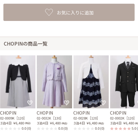
お気に入りに追加
CHOPINの商品一覧
CHOPIN
CHOPIN
CHOPIN
CHOPIN
02-0009K［120］
02-0032K［130］
02-0028K［120］
02-0002K［120］
３泊４日
￥6,480
３泊４日
￥6,480
３泊４日
￥6,480
３泊４日
￥6,480
(税込)
(税込)
(税込)
(税
0.0
(0)
0.0
(0)
0.0
(0)
5.0