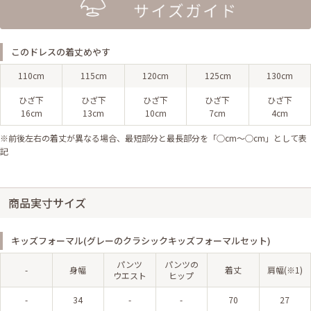
このドレスの着丈めやす
110cm
115cm
120cm
125cm
130cm
ひざ下
ひざ下
ひざ下
ひざ下
ひざ下
16cm
13cm
10cm
7cm
4cm
※前後左右の着丈が異なる場合、最短部分と最長部分を「◯cm〜◯cm」として表
記
商品実寸サイズ
キッズフォーマル(グレーのクラシックキッズフォーマルセット)
パンツ
パンツの
-
身幅
着丈
肩幅(※1)
ウエスト
ヒップ
-
34
-
-
70
27