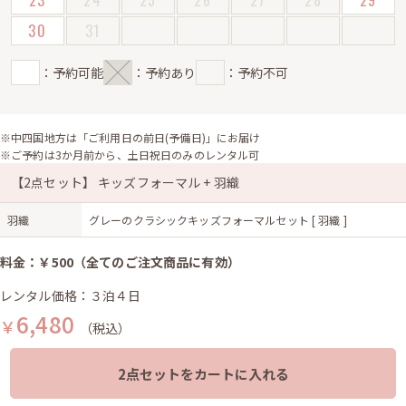
23
24
25
26
27
28
29
30
31
：予約可能
：予約あり
：予約不可
※中四国地方は「ご利用日の前日(予備日)」にお届け
※ご予約は3か月前から、土日祝日のみのレンタル可
【2点セット】 キッズフォーマル + 羽織
羽織
グレーのクラシックキッズフォーマルセット [ 羽織 ]
料金：￥500（全てのご注文商品に有効）
レンタル価格：３泊４日
6,480
￥
（税込）
2点セットをカートに入れる