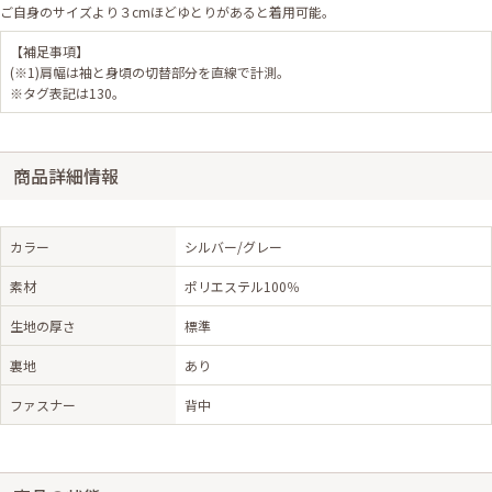
ご自身のサイズより３cmほどゆとりがあると着用可能。
【補足事項】
(※1)肩幅は袖と身頃の切替部分を直線で計測。
※タグ表記は130。
商品詳細情報
カラー
シルバー/グレー
素材
ポリエステル100％
生地の厚さ
標準
裏地
あり
ファスナー
背中